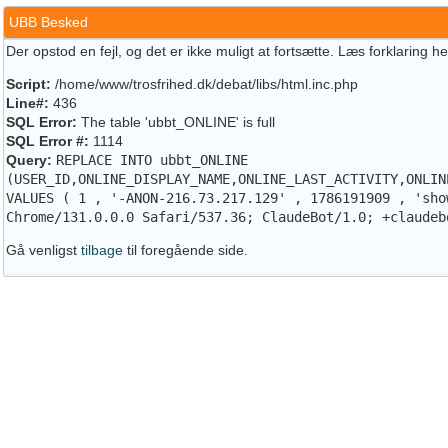
UBB Besked
Der opstod en fejl, og det er ikke muligt at fortsætte. Læs forklaring h
Script:
/home/www/trosfrihed.dk/debat/libs/html.inc.php
Line#:
436
SQL Error:
The table 'ubbt_ONLINE' is full
SQL Error #:
1114
Query:
REPLACE INTO ubbt_ONLINE
(USER_ID,ONLINE_DISPLAY_NAME,ONLINE_LAST_ACTIVITY,ONLIN
VALUES ( 1 , '-ANON-216.73.217.129' , 1786191909 , 'sho
Chrome/131.0.0.0 Safari/537.36; ClaudeBot/1.0; +claudeb
Gå venligst
tilbage
til foregående side.