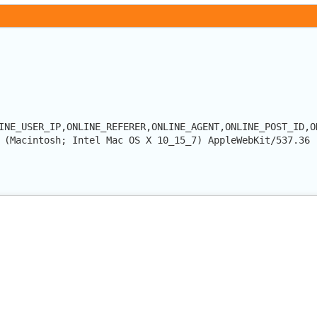
INE_USER_IP,ONLINE_REFERER,ONLINE_AGENT,ONLINE_POST_ID,O
 (Macintosh; Intel Mac OS X 10_15_7) AppleWebKit/537.36 