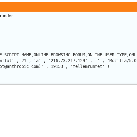
erunder
E_SCRIPT_NAME,ONLINE_BROWSING_FORUM,ONLINE_USER_TYPE,ONL
wflat' , 21 , 'a' , '216.73.217.129' , '' , 'Mozilla/5.0
ot@anthropic.com)' , 19153 , 'Mellemrummet' )