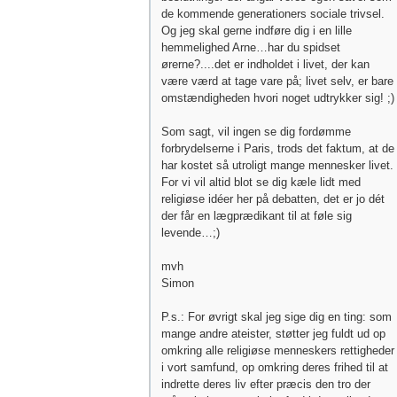
de kommende generationers sociale trivsel.
Og jeg skal gerne indføre dig i en lille
hemmelighed Arne…har du spidset
ørerne?....det er indholdet i livet, der kan
være værd at tage vare på; livet selv, er bare
omstændigheden hvori noget udtrykker sig! ;)
Som sagt, vil ingen se dig fordømme
forbrydelserne i Paris, trods det faktum, at de
har kostet så utroligt mange mennesker livet.
For vi vil altid blot se dig kæle lidt med
religiøse idéer her på debatten, det er jo dét
der får en lægprædikant til at føle sig
levende…;)
mvh
Simon
P.s.: For øvrigt skal jeg sige dig en ting: som
mange andre ateister, støtter jeg fuldt ud op
omkring alle religiøse menneskers rettigheder
i vort samfund, op omkring deres frihed til at
indrette deres liv efter præcis den tro der