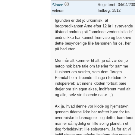
Registeret: 04/04/20
Simon
Indlæg: 3512
veteran
Igrunden ér det jo urkomisk, at
lægprædikanten Arne efter 12 år i svævende
tilstand omkring sit "samlede verdensbillede"
endnu ikke har kunnet fremvise og beskrive
dette besynderlige lille fænomen for os, her
på badutten.
Men når alt kommer til alt, ja så var der jo
netop nok bare tale om følerier for samme
illusioner om verden, som dem Jørgen
Primdahl o.a. troende tilbage i fortiden fik
indopereret; alt imens kloden fortsat bare
drejer om sin egen akse, indifferent med alt
og alle, selv sin iboende natur...;)
Ak ja, hvad denne vor klode og hjemstavn
gennem tiderne ikke har måttet høre for fra
overtroiske fidusmagere - og dette, bare fordi
man er så nydelig en lille solrig planet, i et
dog forholdsvist lille solsystem. Ja for alt vi
indtil videre ved måske ligefrem den eneste