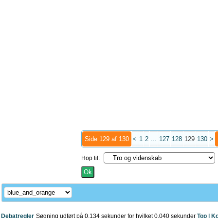
Side 129 af 130
<
1
2
...
127
128
129
130
>
Hop til:
Debatregler
Søgning udført på 0.134 sekunder for hvilket 0.040 sekunder
Top |
Ko