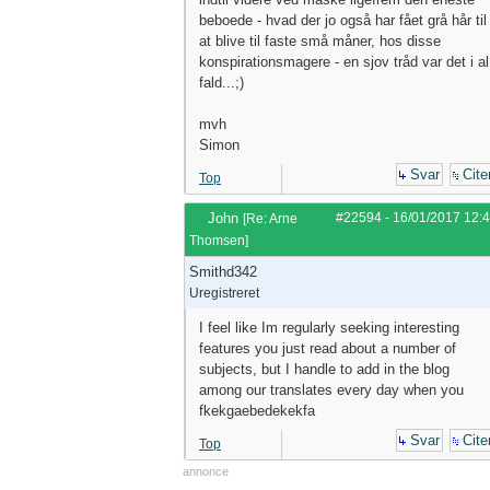
beboede - hvad der jo også har fået grå hår til
at blive til faste små måner, hos disse
konspirationsmagere - en sjov tråd var det i al
fald...;)
mvh
Simon
Svar
Cite
Top
John
#22594
-
16/01/2017
12:
[
Re: Arne
Thomsen
]
Smithd342
Uregistreret
I feel like Im regularly seeking interesting
features you just read about a number of
subjects, but I handle to add in the blog
among our translates every day when you
fkekgaebedekekfa
Svar
Cite
Top
annonce