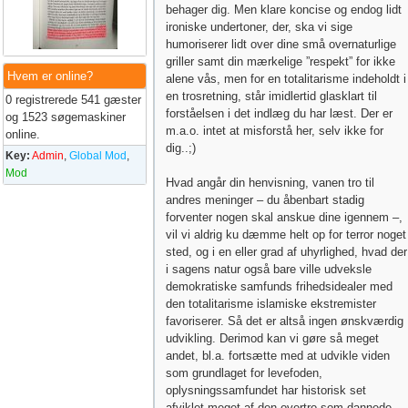
behager dig. Men klare koncise og endog lidt
ironiske undertoner, der, ska vi sige
humoriserer lidt over dine små overnaturlige
griller samt din mærkelige ”respekt” for ikke
Hvem er online?
alene vås, men for en totalitarisme indeholdt i
en trosretning, står imidlertid glasklart til
0 registrerede 541 gæster
forståelsen i det indlæg du har læst. Der er
og 1523 søgemaskiner
m.a.o. intet at misforstå her, selv ikke for
online.
dig..;)
Key:
Admin
,
Global Mod
,
Mod
Hvad angår din henvisning, vanen tro til
andres meninger – du åbenbart stadig
forventer nogen skal anskue dine igennem –,
vil vi aldrig ku dæmme helt op for terror noget
sted, og i en eller grad af uhyrlighed, hvad der
i sagens natur også bare ville udveksle
demokratiske samfunds frihedsidealer med
den totalitarisme islamiske ekstremister
favoriserer. Så det er altså ingen ønskværdig
udvikling. Derimod kan vi gøre så meget
andet, bl.a. fortsætte med at udvikle viden
som grundlaget for levefoden,
oplysningssamfundet har historisk set
afviklet meget af den overtro som dannede