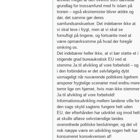
grundlag for trossamfund med fx islam på
tronen – også ekstremister bliver ældre og
dør, det samme gør deres
samfundsanskuelser. Det indebærer ikke at
vi skal leve i frygt, men at vi skal se
fornuftigt på tingene, og fortsætte med at
være opmærksomme på hvad der foregår
omkring os.
Det indebærer heller ikke, at vi bør støtte et i
stigende grad bureaukratisk EU ved at
stemme Ja til afvikling af vore forbehold – og
i den forbindelse er det selvfølgelig dybt
usmageligt når nuværende politikere ligefrem
ansporer frygtelige scenarier med endnu mere
terror lige om hjørnet, hvis man ikke stemmer
Ja til afvikling af vore forbehold!
Informationsudvikling mellem landene ville for
den sags skyld sagtens fungere helt uden
EU, der efterhånden har udviklet sig imod helt
at skulle afløse selvstændige landes
overordnede politiske beslutninger, og det vil
nok næppe være en udvikling nogen helt har
konsumeret konsekvensen af!