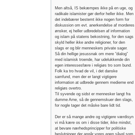
Men altså, IS bekæmpes ikke på en uge, og
radikale islamister gør derfor heller ikke. Men
det indebærer bestemt ikke nogen form for
diskussion om evt. anerkendelse af morderes
ønsker, ej heller udbredelsen af information
og islam på statens bekostning, for den sags
skyld heller ikke andre religioner, for den
slags er og blir menneskers private sager.
Så din hellige jesussnak om mere ”dialog”
med islamisk troende, har udelukkende din
egen interessesfære i religiøs tro som bund.
Folk ka tro hvad de vil, i det danske
samfund, men der er langt vigtigere
information at udbrede gennem medierne end
religiøs overtro.
Til syvende og sidst er mennesker langt fra
dumme Arne, så de gennemskuer den slags,
for nogle tager det måske bare lidt tid.
Der er så mange andre og vigtigere værdisyn
vi må kære os om i disse tider, ikke mindst,
at bevare nærhedsprincipper for politiske
beslutninger der angår vores egen såvel som