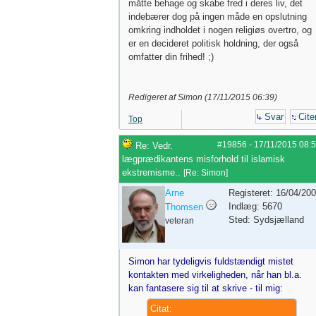
måtte behage og skabe fred i deres liv, det
indebærer dog på ingen måde en opslutning
omkring indholdet i nogen religiøs overtro, og
er en decideret politisk holdning, der også
omfatter din frihed! ;)
Redigeret af Simon (
17/11/2015
06:39
)
Svar
Cite
Top
#19856
-
17/11/2015
08:
Re: Vedr.
lægprædikantens misforhold til islamisk
ekstremisme..
[
Re: Simon
]
Arne
Registeret: 16/04/20
Indlæg: 5670
Thomsen
Sted: Sydsjælland
veteran
Simon har tydeligvis fuldstændigt mistet
kontakten med virkeligheden, når han bl.a.
kan fantasere sig til at skrive - til mig:
Citat: