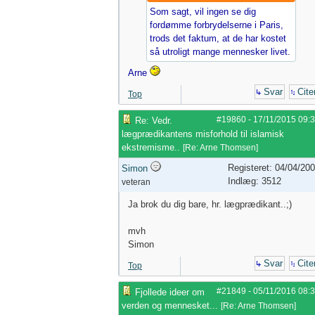
Som sagt, vil ingen se dig
fordømme forbrydelserne i Paris,
trods det faktum, at de har kostet
så utroligt mange mennesker livet.
Arne
Svar
Cite
Top
#19860
-
17/11/2015
09:
Re: Vedr.
lægprædikantens misforhold til islamisk
ekstremisme..
[
Re: Arne Thomsen
]
Registeret: 04/04/20
Simon
Indlæg: 3512
veteran
Ja brok du dig bare, hr. lægprædikant..;)
mvh
Simon
Svar
Cite
Top
#21849
-
05/11/2016
08:
Fjollede ideer om
verden og mennesket...
[
Re: Arne Thomsen
]