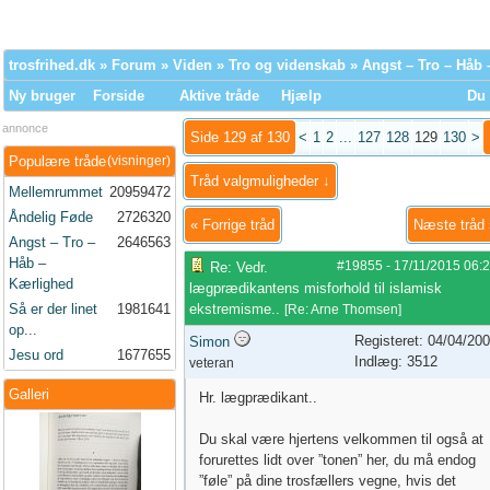
trosfrihed.dk
»
Forum
»
Viden
»
Tro og videnskab
» Angst – Tro – Håb
Ny bruger
Forside
Aktive tråde
Hjælp
Du 
annonce
Side 129 af 130
<
1
2
...
127
128
129
130
>
Populære tråde
(visninger)
Tråd valgmuligheder ↓
Mellemrummet
20959472
Åndelig Føde
2726320
«
Forrige tråd
Næste tråd
Angst – Tro –
2646563
Håb –
#19855
-
17/11/2015
06:
Re: Vedr.
Kærlighed
lægprædikantens misforhold til islamisk
Så er der linet
1981641
ekstremisme..
[
Re: Arne Thomsen
]
op...
Registeret: 04/04/20
Simon
Jesu ord
1677655
Indlæg: 3512
veteran
Galleri
Hr. lægprædikant..
Du skal være hjertens velkommen til også at
forurettes lidt over ”tonen” her, du må endog
”føle” på dine trosfællers vegne, hvis det