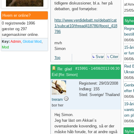
tidligere diskussioner, bl.a. her på
af Ar
debatten, god fornøjelse:
25/05
Hvem er online?
http://www.verdidebatt.no/debatt/cat
Nyhe
0 registrerede 1996
1/subcat10/thread418786/#post_418
Regne
gæster og 297
786
bestil
søgemaskiner online.
06/08
Key:
Admin
,
Global Mod
,
mvh
Mod
15-år
Simon
er fun
Svar
Citer
Top
06/08
Red B
#15991
-
14/08/2013
06:30
Re: glad
Ukrain
Eid
[
Re: Simon
]
06/08
Registeret: 29/03/2008
Genbr
Indlæg: 155
efter 
Sted: Sverige/ Thailand
06/08
treram
19-år
bor her
varet
Hej Simon.
om pl
Jeg har läst om Akkari´s
06/08
overraskende kovending, så er der
Nyhed
måske håb forude, for at andre også