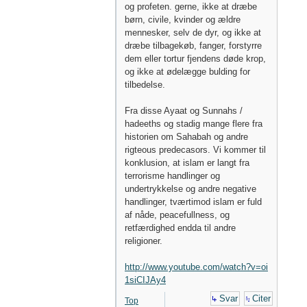
og profeten. gerne, ikke at dræbe
børn, civile, kvinder og ældre
mennesker, selv de dyr, og ikke at
dræbe tilbagekøb, fanger, forstyrre
dem eller tortur fjendens døde krop,
og ikke at ødelægge bulding for
tilbedelse.
Fra disse Ayaat og Sunnahs /
hadeeths og stadig mange flere fra
historien om Sahabah og andre
rigteous predecasors. Vi kommer til
konklusion, at islam er langt fra
terrorisme handlinger og
undertrykkelse og andre negative
handlinger, tværtimod islam er fuld
af nåde, peacefullness, og
retfærdighed endda til andre
religioner.
http://www.youtube.com/watch?v=oi
1siCIJAy4
Svar
Citer
Top