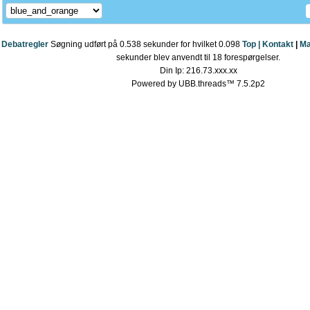
Debatregler
Søgning udført på 0.538 sekunder for hvilket 0.098
Top |
Kontakt
|
Ma
sekunder blev anvendt til 18 forespørgelser.
Din Ip: 216.73.xxx.xx
Powered by UBB.threads™ 7.5.2p2