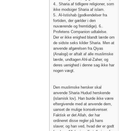
4.. Sharia af tidligere religioner, som
ikke modsiger Sharia af islam.
5.. Al-Istishab (godkendelser fra
fortiden, der gælder i den
nuværende og fremtidige). 6..
Profetens Companion udtalelse.
Der er ikke enighed blandt lærde om
de sidste seks kilder Sharia. Men at
anvende afgørelsen fra Qiyas
(Analogi) er aftalt af alle muslimske
lærde, undtagen Ahl-al-Zaher, og
deres uenighed i denne sag ikke har
nogen vægt.
Den muslimske hersker skal
anvende Sharia Hudud herskende
(islamisk lov). Han burde ikke være
eftergivende med at anvende dem,
uanset de mulige konsekvenser.
Faktisk er det Allah, der har
ordineret disse regler på hans
slaver, og han ved, hvad der er godt