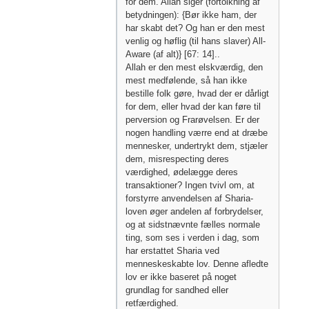
for dem. Allah siger (fortolkning af
betydningen): {Bør ikke ham, der
har skabt det? Og han er den mest
venlig og høflig (til hans slaver) All-
Aware (af alt)} [67: 14]..
Allah er den mest elskværdig, den
mest medfølende, så han ikke
bestille folk gøre, hvad der er dårligt
for dem, eller hvad der kan føre til
perversion og Frarøvelsen. Er der
nogen handling værre end at dræbe
mennesker, undertrykt dem, stjæler
dem, misrespecting deres
værdighed, ødelægge deres
transaktioner? Ingen tvivl om, at
forstyrre anvendelsen af ​​Sharia-
loven øger andelen af ​​forbrydelser,
og at sidstnævnte fælles normale
ting, som ses i verden i dag, som
har erstattet Sharia ved
menneskeskabte lov. Denne afledte
lov er ikke baseret på noget
grundlag for sandhed eller
retfærdighed.