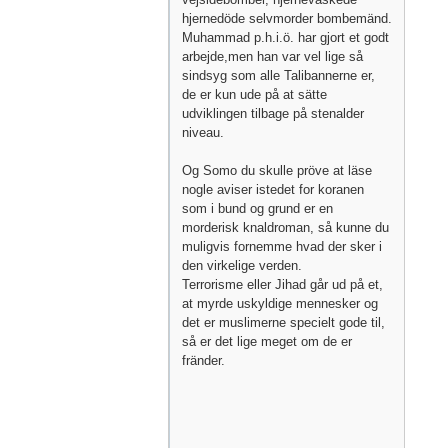
hjernedöde selvmorder bombemänd.
Muhammad p.h.i.ö. har gjort et godt
arbejde,men han var vel lige så
sindsyg som alle Talibannerne er,
de er kun ude på at sätte
udviklingen tilbage på stenalder
niveau.
Og Somo du skulle pröve at läse
nogle aviser istedet for koranen
som i bund og grund er en
morderisk knaldroman, så kunne du
muligvis fornemme hvad der sker i
den virkelige verden.
Terrorisme eller Jihad går ud på et,
at myrde uskyldige mennesker og
det er muslimerne specielt gode til,
så er det lige meget om de er
fränder.