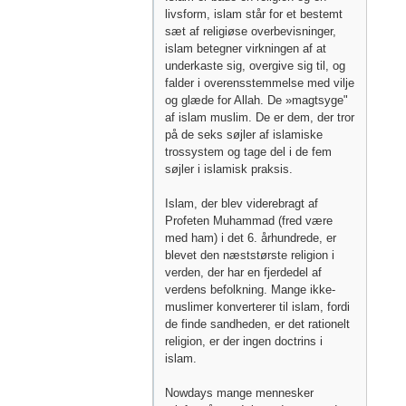
livsform, islam står for et bestemt
sæt af religiøse overbevisninger,
islam betegner virkningen af ​​at
underkaste sig, overgive sig til, og
falder i overensstemmelse med vilje
og glæde for Allah. De »magtsyge"
af islam muslim. De er dem, der tror
på de seks søjler af islamiske
trossystem og tage del i de fem
søjler i islamisk praksis.
Islam, der blev viderebragt af
Profeten Muhammad (fred være
med ham) i det 6. århundrede, er
blevet den næststørste religion i
verden, der har en fjerdedel af
verdens befolkning. Mange ikke-
muslimer konverterer til islam, fordi
de finde sandheden, er det rationelt
religion, er der ingen doctrins i
islam.
Nowdays mange mennesker