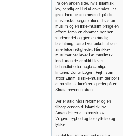
På den anden side, hvis islamisk
lov, nemlig er Hudud anvendes i et
givet land, er den anvendt på de
muslimske borgere alene. Hvis en
muslim og en ikke-muslim bringe en
affære foran en dommer, bør han
studerer det og give en rimelig
beslutning færre hver enkelt af dem
sine fulde rettigheder. Når ikke-
muslimer har levet i et muslimsk
land, men de er altid blevet
behandlet efter nogle særlige
kriterier. Der er bøger i Fiqh, som
afgør Zimmi s (ikke-muslim der bor i
et muslimsk land) rettigheder på en
Sharia anvende state.
Der er altid håb i reformer og en
tilbagevenden til islamisk lov
Anvendelsen af ​​islamisk lov
Vil give tryghed og beskyttelse og
lykke
Infidel kan blive en god muslim