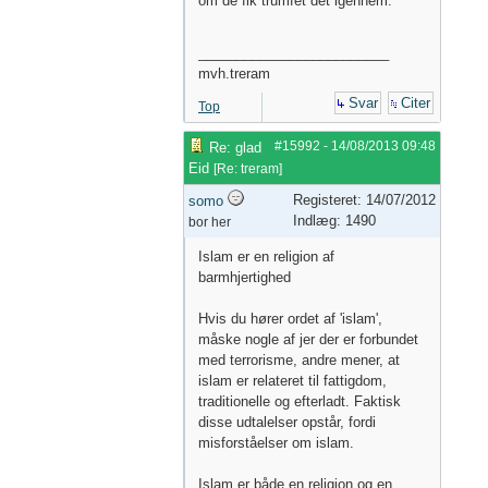
om de fik trumfet det igennem.
_________________________
mvh.treram
Svar
Citer
Top
#15992
-
14/08/2013
09:48
Re: glad
Eid
[
Re: treram
]
Registeret: 14/07/2012
somo
Indlæg: 1490
bor her
Islam er en religion af
barmhjertighed
Hvis du hører ordet af 'islam',
måske nogle af jer der er forbundet
med terrorisme, andre mener, at
islam er relateret til fattigdom,
traditionelle og efterladt. Faktisk
disse udtalelser opstår, fordi
misforståelser om islam.
Islam er både en religion og en