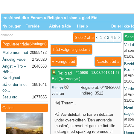
trosfrihed.dk
»
Forum
»
Religion
»
Islam
» glad Eid
Ny bruger
Forside
Aktive tråde
Hjælp
Du er ikke l
annonce
Sene
Side 2 af 5
<
1
2
3
4
5
>
Populære tråde
(visninger)
Ved d
Tråd valgmuligheder ↓
af so
Mellemrummet
20959472
01/08
Åndelig Føde
2726320
«
Forrige tråd
Næste tråd
»
Bevid
Angst – Tro –
2646563
Kærli
Håb –
#15989
-
13/08/2013
11:27
Re: glad
af Ar
Kærlighed
Eid
[
Re: Anonym
]
20/06
Så er der linet
1981641
Registeret: 04/04/2008
Simon
Verd
op...
Indlæg: 3512
veteran
af Ar
Jesu ord
1677655
31/05
Hej Treram..
Galleri
Hvad 
dage
På Værdidebat.no har en debattør
af so
under overskriften ”Den angrende
25/05
muslim”, skrevet et ganske fint lille
indlæg med spark og reference til
Denne