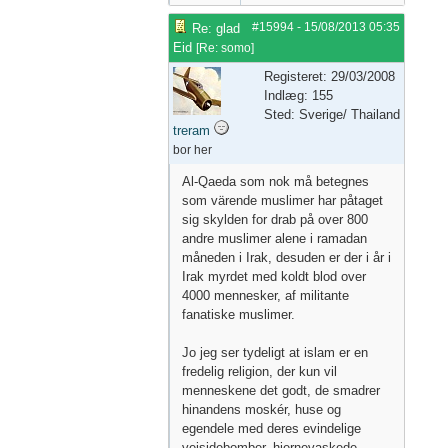
#15994
-
15/08/2013
05:35
Re: glad
Eid
[
Re: somo
]
Registeret: 29/03/2008
Indlæg: 155
Sted: Sverige/ Thailand
treram
bor her
Al-Qaeda som nok må betegnes
som värende muslimer har påtaget
sig skylden for drab på over 800
andre muslimer alene i ramadan
måneden i Irak, desuden er der i år i
Irak myrdet med koldt blod over
4000 mennesker, af militante
fanatiske muslimer.
Jo jeg ser tydeligt at islam er en
fredelig religion, der kun vil
menneskene det godt, de smadrer
hinandens moskér, huse og
egendele med deres evindelige
vejsidebomber, hjernevaskede