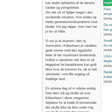
dagb
kan ändre opfattelse af de danske
värdier og ytringsfrihed.
Flere
Om det så vil hjälpe meget i den
eksplo
nuvärende situation, hvor anden og
06/08
tredie generationsindvandrerne viser
Da mi
tänder, tror jeg näppe, men man har
han g
jo lov at håbe.
06/08
Antall
Vi ser jo at imamen i den ny
fra ta
stormoske i Köbenhavn,er särdeles
gode venner med den egyptiske
06/08
leder af det muslimske broderskab,
USA-k
hvilket vi danskere nok ikke er så
Mejlh
begejstret for,fanatikkerne kan godt
06/08
blive hvor de kommer fra, de er helt
Rødde
uönskede i vort lille engang så
kollek
fredelige land.
06/08
En skönne dag vil vi måske endog
höre dem stå og skråle ud over
Köbenhavn i deres megastore
höjtalere for at kalde til bönnemöde,
det skulle ikke da ikke undre mig