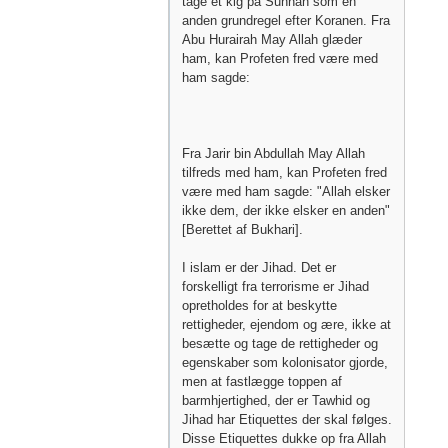
tage et kig på Sunnah som en
anden grundregel efter Koranen. Fra
Abu Hurairah May Allah glæder
ham, kan Profeten fred være med
ham sagde:
Fra Jarir bin Abdullah May Allah
tilfreds med ham, kan Profeten fred
være med ham sagde: "Allah elsker
ikke dem, der ikke elsker en anden"
[Berettet af Bukhari].
I islam er der Jihad. Det er
forskelligt fra terrorisme er Jihad
opretholdes for at beskytte
rettigheder, ejendom og ære, ikke at
besætte og tage de rettigheder og
egenskaber som kolonisator gjorde,
men at fastlægge toppen af ​​
barmhjertighed, der er Tawhid og
Jihad har Etiquettes der skal følges.
Disse Etiquettes dukke op fra Allah