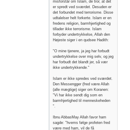
misforstår om Islam, de tror, ​​at det
er spredt ved sværdet. Desuden er
det forbundet med terrorisme. Disse
udtalelser helt forkerte. Islam er en
fredens religion, barmhjertighed og
tillader ikke terrorisme. Islam
forbyder undertrykkelse, Allah den
Højeste siger i en qudsee Hadith:
"O mine tjenere, ja jeg har forbudt
undertrykkelse over mig selv, og jeg
har forbudt det blandt jer, så vær
ikke undertrykkende."
Islam er ikke spredes ved sværdet.
Den Messengger (fred være Allah
(alle mægtige) siger om Koranen:
"Vi har ikke sendt dig som en
barmhjertighed til menneskeheden
".
Ibnu AbbasMay Allah favor ham
sagde: "hvems følge profeten fred
være med ham, vil de få