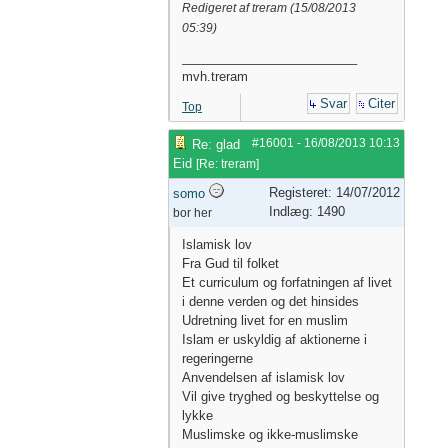
Redigeret af treram (
15/08/2013
05:39
)
_________________________
mvh.treram
Svar
Citer
Top
#16001
-
16/08/2013
10:13
Re: glad
Eid
[
Re: treram
]
Registeret: 14/07/2012
somo
Indlæg: 1490
bor her
Islamisk lov
Fra Gud til folket
Et curriculum og forfatningen af ​​livet
i denne verden og det hinsides
Udretning livet for en muslim
Islam er uskyldig af aktionerne i
regeringerne
Anvendelsen af ​​islamisk lov
Vil give tryghed og beskyttelse og
lykke
Muslimske og ikke-muslimske