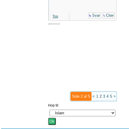
Svar
Citer
Top
annonce
Side 2 af 5
<
1
2
3
4
5
>
Hop til: