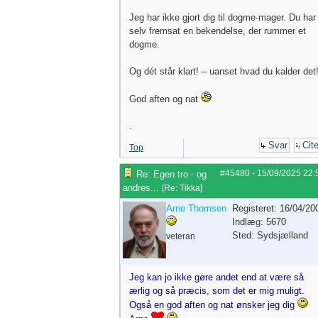
Jeg har ikke gjort dig til dogme-mager. Du har
selv fremsat en bekendelse, der rummer et
dogme.
Og dét står klart! – uanset hvad du kalder det
God aften og nat
.
Svar
Cite
Top
#45480
-
15/09/2025
22:
Re: Egen tro - og
andres...
[
Re: Tikka
]
Arne Thomsen
Registeret: 16/04/20
Indlæg: 5670
Sted: Sydsjælland
veteran
Jeg kan jo ikke gøre andet end at være så
ærlig og så præcis, som det er mig muligt.
Også en god aften og nat ønsker jeg dig