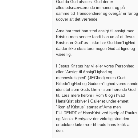
Gud da Gud afvises. Gud der er
allestedsnærværende immanent og på
samme tid Transcenderer og overgår er før og
udover alt det værende.
Arne har troet han stod ansigt til ansigt med
Kristus men senere fandt han ud af at Jesus
Kristus er Gud'løs - ikke har Guddom'LigHed
da der ikke eksisterer nogen Gud at ligne og
være lig.
I Jesus Kristus har vi eller vores Personhed
eller "Ansigt til Ansigt'Lighed og
menneskelighed" (JEGhed) vores Guds
Billede'LigHed og Guddom'Lighed vores sand
identitet som Guds Børn - som hørende Gud
til. Læs mere herom i Rom 8 og i hvad
HansKrist skriver i Galleriet under emnet
"Ikon af Kristus" startet af Arne men
FULDENDT af HansKrist ved hjælp af Paulus
og Nicolai Berdyaev der virkelig stod den
ortodokse kirke nær til trods hans kritik af
den.