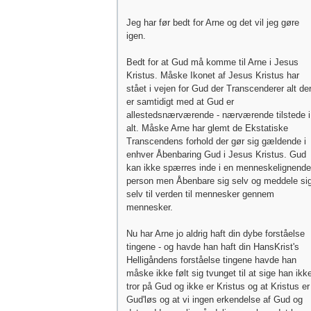
Jeg har før bedt for Arne og det vil jeg gøre
igen.
Bedt for at Gud må komme til Arne i Jesus
Kristus. Måske Ikonet af Jesus Kristus har
stået i vejen for Gud der Transcenderer alt de
er samtidigt med at Gud er
allestedsnærværende - nærværende tilstede i
alt. Måske Arne har glemt de Ekstatiske
Transcendens forhold der gør sig gældende i
enhver Åbenbaring Gud i Jesus Kristus. Gud
kan ikke spærres inde i en menneskelignende
person men Åbenbare sig selv og meddele si
selv til verden til mennesker gennem
mennesker.
Nu har Arne jo aldrig haft din dybe forståelse
tingene - og havde han haft din HansKrist's
Helligåndens forståelse tingene havde han
måske ikke følt sig tvunget til at sige han ikk
tror på Gud og ikke er Kristus og at Kristus er
Gud'løs og at vi ingen erkendelse af Gud og