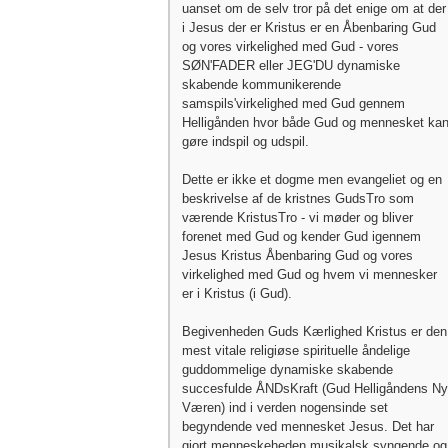
uanset om de selv tror på det enige om at der
i Jesus der er Kristus er en Åbenbaring Gud
og vores virkelighed med Gud - vores
SØN'FADER eller JEG'DU dynamiske
skabende kommunikerende
samspils'virkelighed med Gud gennem
Helligånden hvor både Gud og mennesket ka
gøre indspil og udspil.
Dette er ikke et dogme men evangeliet og en
beskrivelse af de kristnes GudsTro som
værende KristusTro - vi møder og bliver
forenet med Gud og kender Gud igennem
Jesus Kristus Åbenbaring Gud og vores
virkelighed med Gud og hvem vi mennesker
er i Kristus (i Gud).
Begivenheden Guds Kærlighed Kristus er den
mest vitale religiøse spirituelle åndelige
guddommelige dynamiske skabende
succesfulde ÅNDsKraft (Gud Helligåndens Ny
Væren) ind i verden nogensinde set
begyndende ved mennesket Jesus. Det har
gjort menneskeheden musikalsk syngende og