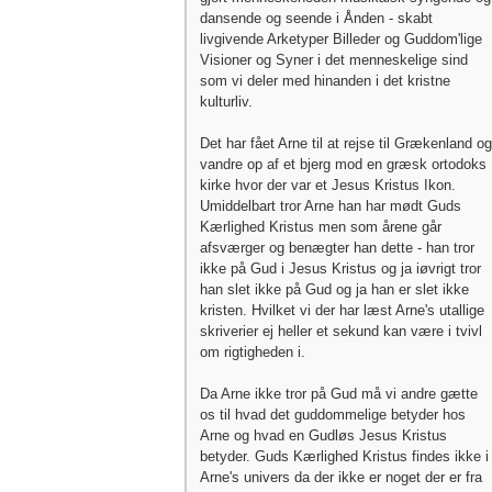
dansende og seende i Ånden - skabt
livgivende Arketyper Billeder og Guddom'lige
Visioner og Syner i det menneskelige sind
som vi deler med hinanden i det kristne
kulturliv.
Det har fået Arne til at rejse til Grækenland og
vandre op af et bjerg mod en græsk ortodoks
kirke hvor der var et Jesus Kristus Ikon.
Umiddelbart tror Arne han har mødt Guds
Kærlighed Kristus men som årene går
afsværger og benægter han dette - han tror
ikke på Gud i Jesus Kristus og ja iøvrigt tror
han slet ikke på Gud og ja han er slet ikke
kristen. Hvilket vi der har læst Arne's utallige
skriverier ej heller et sekund kan være i tvivl
om rigtigheden i.
Da Arne ikke tror på Gud må vi andre gætte
os til hvad det guddommelige betyder hos
Arne og hvad en Gudløs Jesus Kristus
betyder. Guds Kærlighed Kristus findes ikke i
Arne's univers da der ikke er noget der er fra