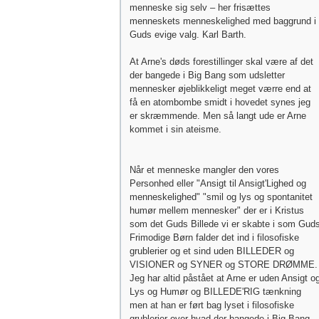
menneske sig selv – her frisættes
menneskets menneskelighed med baggrund i
Guds evige valg. Karl Barth.
At Arne's døds forestillinger skal være af det
der bangede i Big Bang som udsletter
mennesker øjeblikkeligt meget værre end at
få en atombombe smidt i hovedet synes jeg
er skræmmende. Men så langt ude er Arne
kommet i sin ateisme.
Når et menneske mangler den vores
Personhed eller "Ansigt til Ansigt'Lighed og
menneskelighed" "smil og lys og spontanitet
humør mellem mennesker" der er i Kristus
som det Guds Billede vi er skabte i som Gud
Frimodige Børn falder det ind i filosofiske
grublerier og et sind uden BILLEDER og
VISIONER og SYNER og STORE DRØMME.
Jeg har altid påstået at Arne er uden Ansigt o
Lys og Humør og BILLEDE'RIG tænkning
men at han er ført bag lyset i filosofiske
grublerier over hvad der bangede i Big Bang.