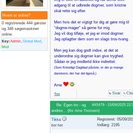
adgang til at udbrede dogmer, som kristne
skal rette sig efter.
Hvem er online?
Men hvis det er vigtigt for dig at gøre mig til
0 registrerede 444 gæster
"dogme-mager" så gerne for mig.
og 348 søgemaskiner
Jeg vil dog tilføje, et jeg er imod dogmer.
online.
Jeg opfagtter dem som en slags tros-tvang.
Key:
Admin
,
Global Mod
,
Mod
Men jeg kan dog godt indse, at det at
underordne sig dogmer kan give tryghed.
Sådan er jeg imidlertd ikke indrettet.
(Som Kristeligt Dagblad påviste, er der jo mange
danskere, der har det ligeså.)
Arne
Svar
Cite
Top
Re: Egen tro - og
#45479
-
15/09/2025
22:
andres...
[
Re: Arne Thomsen
]
Registeret: 05/09/20
Tikka
Indlæg: 2195
bor her