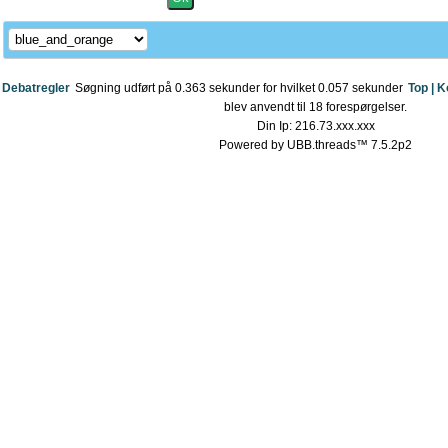
Debatregler
Søgning udført på 0.363 sekunder for hvilket 0.057 sekunder
Top |
K
blev anvendt til 18 forespørgelser.
Din Ip: 216.73.xxx.xxx
Powered by UBB.threads™ 7.5.2p2