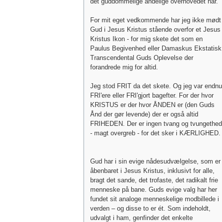
det guddommelige åndelige overhovedet har.
For mit eget vedkommende har jeg ikke mødt
Gud i Jesus Kristus stående overfor et Jesus
Kristus Ikon - for mig skete det som en
Paulus Begivenhed eller Damaskus Ekstatisk
Transcendental Guds Oplevelse der
forandrede mig for altid.
Jeg stod FRIT da det skete. Og jeg var endnu
FRI'ere eller FRI'gjort bagefter. For der hvor
KRISTUS er der hvor ÅNDEN er (den Guds
Ånd der gør levende) der er også altid
FRIHEDEN. Der er ingen tvang og tvungethed
- magt overgreb - for det sker i KÆRLIGHED.
Gud har i sin evige nådesudvælgelse, som er
åbenbaret i Jesus Kristus, inklusivt for alle,
bragt det sande, det trofaste, det radikalt frie
menneske på bane. Guds evige valg har her
fundet sit analoge menneskelige modbillede i
verden – og disse to er ét. Som indeholdt,
udvalgt i ham, genfinder det enkelte