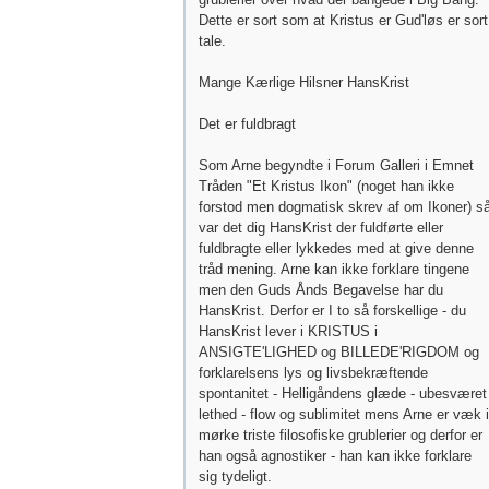
Dette er sort som at Kristus er Gud'løs er sort
tale.
Mange Kærlige Hilsner HansKrist
Det er fuldbragt
Som Arne begyndte i Forum Galleri i Emnet
Tråden "Et Kristus Ikon" (noget han ikke
forstod men dogmatisk skrev af om Ikoner) s
var det dig HansKrist der fuldførte eller
fuldbragte eller lykkedes med at give denne
tråd mening. Arne kan ikke forklare tingene
men den Guds Ånds Begavelse har du
HansKrist. Derfor er I to så forskellige - du
HansKrist lever i KRISTUS i
ANSIGTE'LIGHED og BILLEDE'RIGDOM og
forklarelsens lys og livsbekræftende
spontanitet - Helligåndens glæde - ubesværet
lethed - flow og sublimitet mens Arne er væk i
mørke triste filosofiske grublerier og derfor er
han også agnostiker - han kan ikke forklare
sig tydeligt.