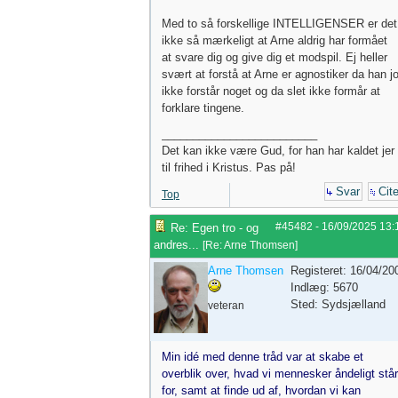
Med to så forskellige INTELLIGENSER er det
ikke så mærkeligt at Arne aldrig har formået
at svare dig og give dig et modspil. Ej heller
svært at forstå at Arne er agnostiker da han j
ikke forstår noget og da slet ikke formår at
forklare tingene.
_________________________
Det kan ikke være Gud, for han har kaldet jer
til frihed i Kristus. Pas på!
Svar
Cite
Top
#45482
-
16/09/2025
13:
Re: Egen tro - og
andres...
[
Re: Arne Thomsen
]
Arne Thomsen
Registeret: 16/04/20
Indlæg: 5670
Sted: Sydsjælland
veteran
Min idé med denne tråd var at skabe et
overblik over, hvad vi mennesker åndeligt står
for, samt at finde ud af, hvordan vi kan