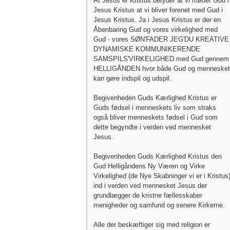
At Jesus er Kristus betyder at vi møder Gud i
Jesus Kristus at vi bliver forenet med Gud i
Jesus Kristus. Ja i Jesus Kristus er der en
Åbenbaring Gud og vores virkelighed med
Gud - vores SØN'FADER JEG'DU KREATIVE
DYNAMISKE KOMMUNIKERENDE
SAMSPILS'VIRKELIGHED med Gud gennem
HELLIGÅNDEN hvor både Gud og mennesket
kan gøre indspil og udspil.
Begivenheden Guds Kærlighed Kristus er
Guds fødsel i menneskets liv som straks
også bliver menneskets fødsel i Gud som
dette begyndte i verden ved mennesket
Jesus.
Begivenheden Guds Kærlighed Kristus den
Gud Helligåndens Ny Væren og Virke
Virkelighed (de Nye Skabninger vi er i Kristus
ind i verden ved mennesket Jesus der
grundlægger de kristne fællesskaber
menigheder og samfund og senere Kirkerne.
Alle der beskæftiger sig med religion er