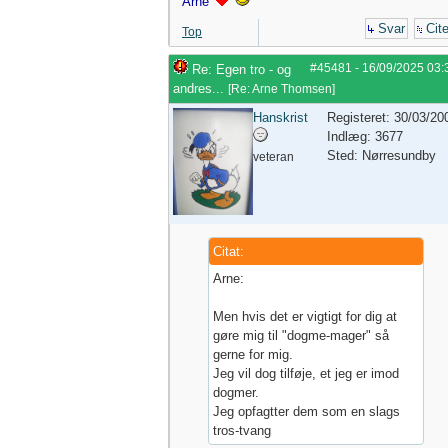
Arne
Svar
Cite
Top
#45481
-
16/09/2025
03:
Re: Egen tro - og
andres...
[
Re: Arne Thomsen
]
Hanskrist
Registeret: 30/03/20
Indlæg: 3677
Sted: Nørresundby
veteran
Citat:
Arne:
Men hvis det er vigtigt for dig at
gøre mig til "dogme-mager" så
gerne for mig.
Jeg vil dog tilføje, et jeg er imod
dogmer.
Jeg opfagtter dem som en slags
tros-tvang