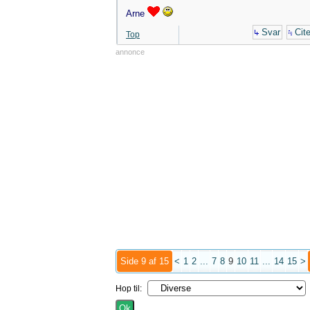
Arne
Svar
Cite
Top
annonce
Side 9 af 15
<
1
2
...
7
8
9
10
11
...
14
15
>
Hop til: