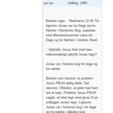
Indlæg: 1490
bor her
Bibelen siger... ‘Matthæus 12:40 Thi
ligesom Jonas var tre Dage og tre
Nætter i Havdyrets Bug, saaledes
skal Menneskesønnen være tre
Dage og tre Nætter i Jordens Skød.
.’ Opfyldte Jesus fred med ham,
videnskabeligt opfyldt Jonas tegn?
Jonas var i fiskens bug tre dage og
tre nætter.
Bibelen selv beviser, at profeten
Jesus PBUH aldrig døde. Det
nævnes i Bibelen, at jøder bad ham
om et tegn. Profeten Jesus PBUH
sagde, at intet tegn skal gives til jer
undtagen Jonas' tegn. Ligesom
Jonas var i fiskenes bug i tre dage
og tre nætter, således skal