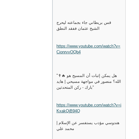
قس بريطاني جاء بجماعته ليحرج
الشيخ عثمان ففقد النطق
https://www.youtube.com/watch?v=
CionrvvOQb4
"✝️🔥 هل يمكن إثبات أن المسيح هو
الله؟ منصور في مواجهة مسيحي | هايد
بارك - ركن المتحدثين"
https://www.youtube.com/watch?v=i
KxakQjB94Q
هندوسي مؤدب يستفسر عن الإسلام |
محمد علي