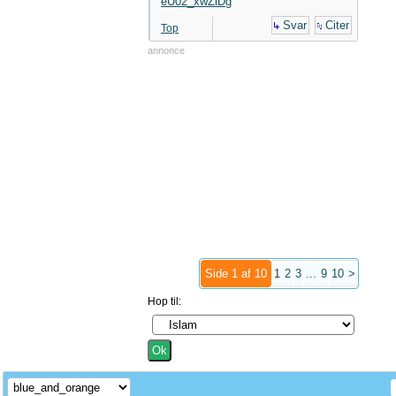
eU02_xwZlDg
Svar
Citer
Top
annonce
Side 1 af 10
1
2
3
...
9
10
>
Hop til: