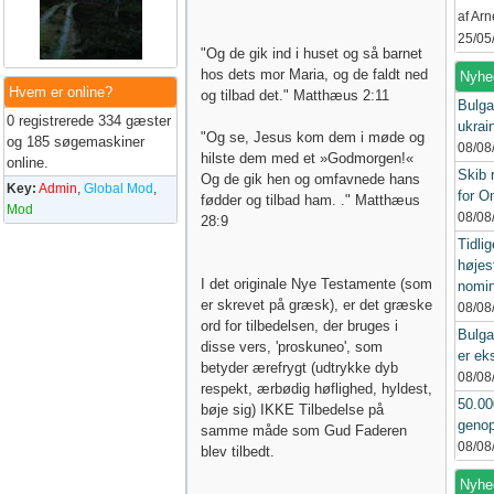
af Ar
25/05
"Og de gik ind i huset og så barnet
hos dets mor Maria, og de faldt ned
Nyhe
Hvem er online?
og tilbad det." Matthæus 2:11
Bulga
0 registrerede 334 gæster
ukrai
"Og se, Jesus kom dem i møde og
og 185 søgemaskiner
08/08
hilste dem med et »Godmorgen!«
online.
Skib 
Og de gik hen og omfavnede hans
Key:
Admin
,
Global Mod
,
for 
fødder og tilbad ham. ." Matthæus
Mod
08/08
28:9
Tidlig
højes
I det originale Nye Testamente (som
nomin
er skrevet på græsk), er det græske
08/08
ord for tilbedelsen, der bruges i
Bulga
disse vers, 'proskuneo', som
er ek
betyder ærefrygt (udtrykke dyb
08/08
respekt, ærbødig høflighed, hyldest,
50.00
bøje sig) IKKE Tilbedelse på
genop
samme måde som Gud Faderen
08/08
blev tilbedt.
Nyhed