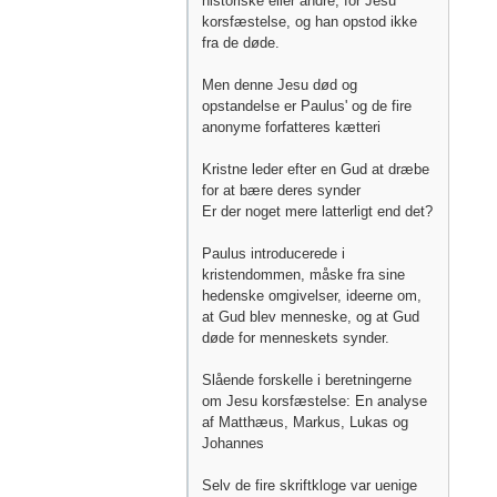
historiske eller andre, for Jesu
korsfæstelse, og han opstod ikke
fra de døde.
Men denne Jesu død og
opstandelse er Paulus' og de fire
anonyme forfatteres kætteri
Kristne leder efter en Gud at dræbe
for at bære deres synder
Er der noget mere latterligt end det?
Paulus introducerede i
kristendommen, måske fra sine
hedenske omgivelser, ideerne om,
at Gud blev menneske, og at Gud
døde for menneskets synder.
Slående forskelle i beretningerne
om Jesu korsfæstelse: En analyse
af Matthæus, Markus, Lukas og
Johannes
Selv de fire skriftkloge var uenige