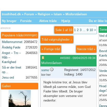
trosfrihed.dk
»
Forum
»
Religion
»
Islam
» Misforståelsen
Ny bruger
Forside
Aktive tråde
Hjælp
Du er ikke l
annonce
Sene
Side 1 af 10
1
2
3
...
9
10
>
Populære tråde
(visninger)
Ved d
Tråd valgmuligheder ↓
af so
Mellemrummet
20959472
01/08
Åndelig Føde
2726320
«
Forrige tråd
Næste tråd
»
Bevid
Angst – Tro –
2646563
Kærli
Håb –
#45060
-
08/04/2025
09:34
af Ar
Kærlighed
Misforståelsen
20/06
Så er der linet
1981641
Registeret: 14/07/2012
somo
Verd
op...
Indlæg: 1490
bor her
af Ar
Jesu ord
1677655
31/05
Nogle kristne tror, at Jesus blev
Galleri
Hvad 
tilbedt på samme måde, som Gud
dage
Fader blev tilbedt. De bruger
af so
eksempler som versene vist
25/05
nedenfor:
Denne