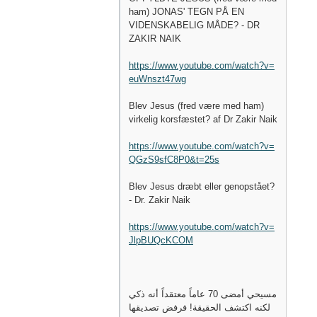
ham) JONAS' TEGN PÅ EN
VIDENSKABELIG MÅDE? - DR
ZAKIR NAIK
https://www.youtube.com/watch?v=
euWnszt47wg
Blev Jesus (fred være med ham)
virkelig korsfæstet? af Dr Zakir Naik
https://www.youtube.com/watch?v=
QGzS9sfC8P0&t=25s
Blev Jesus dræbt eller genopstået?
- Dr. Zakir Naik
https://www.youtube.com/watch?v=
JlpBUQcKCOM
مسيحي أمضى 70 عاماً معتقداً أنه ذكي
لكنه اكتشف الحقيقة! فرفض تصديقها