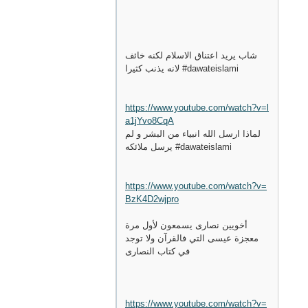
شاب يريد اعتناق الاسلام لكنه خائف
لانه يذنب كثيرا #dawateislami
https://www.youtube.com/watch?v=l
a1jYvo8CqA
لماذا ارسل الله انبياء من البشر و لم
يرسل ملائكه #dawateislami
https://www.youtube.com/watch?v=
BzK4D2wjpro
أخويين نصارى يسمعون لأول مرة
معجزة عيسى التي فالقرآن ولا توجد
في كتاب النصارى
https://www.youtube.com/watch?v=