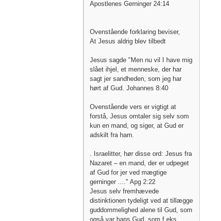
Apostlenes Gerninger 24:14
Ovenstående forklaring beviser,
At Jesus aldrig blev tilbedt
Jesus sagde "Men nu vil I have mig
slået ihjel, et menneske, der har
sagt jer sandheden, som jeg har
hørt af Gud. Johannes 8:40
Ovenstående vers er vigtigt at
forstå, Jesus omtaler sig selv som
kun en mand, og siger, at Gud er
adskilt fra ham.
. Israelitter, hør disse ord: Jesus fra
Nazaret – en mand, der er udpeget
af Gud for jer ved mægtige
gerninger ...." Apg 2:22
Jesus selv fremhævede
distinktionen tydeligt ved at tillægge
guddommelighed alene til Gud, som
også var hans Gud, som f.eks.