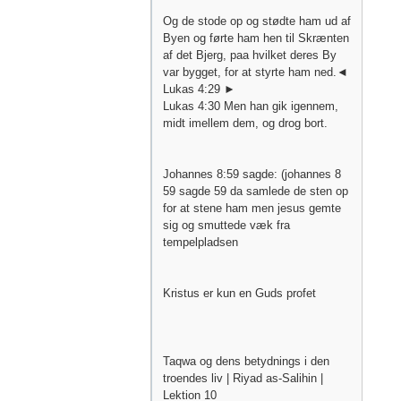
Og de stode op og stødte ham ud af
Byen og førte ham hen til Skrænten
af det Bjerg, paa hvilket deres By
var bygget, for at styrte ham ned.◄
Lukas 4:29 ►
Lukas 4:30 Men han gik igennem,
midt imellem dem, og drog bort.
Johannes 8:59 sagde: (johannes 8
59 sagde 59 da samlede de sten op
for at stene ham men jesus gemte
sig og smuttede væk fra
tempelpladsen
Kristus er kun en Guds profet
Taqwa og dens betydnings i den
troendes liv | Riyad as-Salihin |
Lektion 10