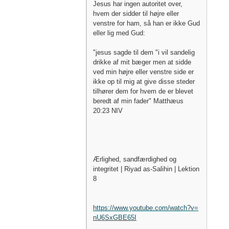
Jesus har ingen autoritet over,
hvem der sidder til højre eller
venstre for ham, så han er ikke Gud
eller lig med Gud:
"jesus sagde til dem "i vil sandelig
drikke af mit bæger men at sidde
ved min højre eller venstre side er
ikke op til mig at give disse steder
tilhører dem for hvem de er blevet
beredt af min fader" Matthæus
20:23 NIV
Ærlighed, sandfærdighed og
integritet | Riyad as-Salihin | Lektion
8
https://www.youtube.com/watch?v=
nU6SxGBE65I