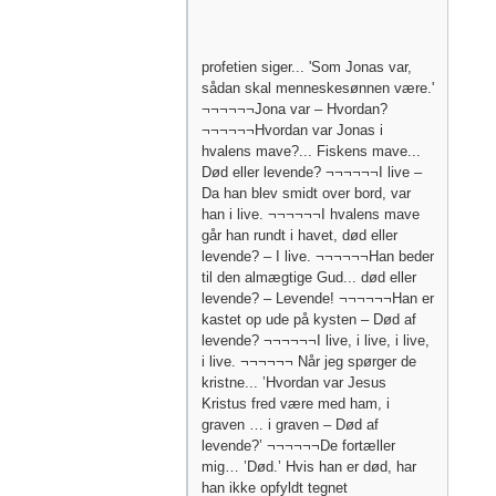
profetien siger... 'Som Jonas var,
sådan skal menneskesønnen være.'
¬¬¬¬¬¬Jona var – Hvordan?
¬¬¬¬¬¬Hvordan var Jonas i
hvalens mave?... Fiskens mave...
Død eller levende? ¬¬¬¬¬¬I live –
Da han blev smidt over bord, var
han i live. ¬¬¬¬¬¬I hvalens mave
går han rundt i havet, død eller
levende? – I live. ¬¬¬¬¬¬Han beder
til den almægtige Gud... død eller
levende? – Levende! ¬¬¬¬¬¬Han er
kastet op ude på kysten – Død af
levende? ¬¬¬¬¬¬I live, i live, i live,
i live. ¬¬¬¬¬¬ Når jeg spørger de
kristne... ’Hvordan var Jesus
Kristus fred være med ham, i
graven … i graven – Død af
levende?’ ¬¬¬¬¬¬De fortæller
mig… ’Død.’ Hvis han er død, har
han ikke opfyldt tegnet