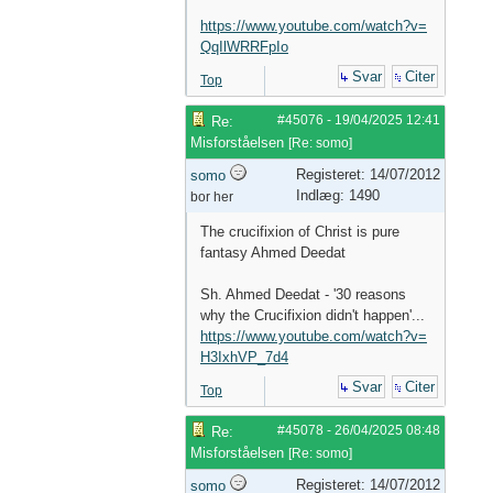
https://www.youtube.com/watch?v=
QqIlWRRFpIo
Svar
Citer
Top
#45076
-
19/04/2025
12:41
Re:
Misforståelsen
[
Re: somo
]
Registeret: 14/07/2012
somo
Indlæg: 1490
bor her
The crucifixion of Christ is pure
fantasy Ahmed Deedat
Sh. Ahmed Deedat - '30 reasons
why the Crucifixion didn't happen'...
https://www.youtube.com/watch?v=
H3IxhVP_7d4
Svar
Citer
Top
#45078
-
26/04/2025
08:48
Re:
Misforståelsen
[
Re: somo
]
Registeret: 14/07/2012
somo