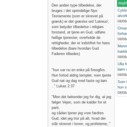
dagb
Den anden type tilbedelse, der
Cykli
bruges i det oprindelige Nye
alvorl
Testamente (som er skrevet på
græsk) er det græske ord 'Latreuo',
08/08
som betyder tilbedelse i religiøs
Oman
forstand, at tjene en Gud, udføre
forhan
hellige tjenester, overholde de
08/08
rettigheder, der er indstiftet for hans
Menne
tilbedelse (bare hvordan Gud
trækk
Faderen tilbedes)
08/08
Ulla h
børn 
"hun var nu en enke på fireogfirs.
08/08
Hun forlod aldrig templet, men tjente
Gud nat og dag med faste og bøn.
Som l
.." Lukas 2:37
hun s
08/08
"Men det bekender jeg for dig, at jeg
følger Vejen, som de kalder for et
parti,
og sådan tjener jeg vore fædres
Gud, idet jeg tror på alt, hvad der
står skrevet i loven, og profeterne,."