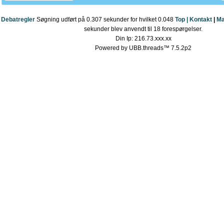
Debatregler
Søgning udført på 0.307 sekunder for hvilket 0.048
Top |
Kontakt
|
Ma
sekunder blev anvendt til 18 forespørgelser.
Din Ip: 216.73.xxx.xx
Powered by UBB.threads™ 7.5.2p2