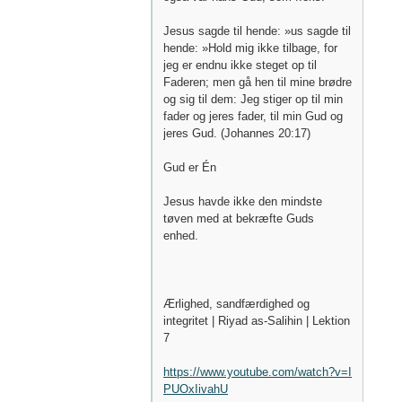
Jesus sagde til hende: »us sagde til
hende: »Hold mig ikke tilbage, for
jeg er endnu ikke steget op til
Faderen; men gå hen til mine brødre
og sig til dem: Jeg stiger op til min
fader og jeres fader, til min Gud og
jeres Gud. (Johannes 20:17)
Gud er Én
Jesus havde ikke den mindste
tøven med at bekræfte Guds
enhed.
Ærlighed, sandfærdighed og
integritet | Riyad as-Salihin | Lektion
7
https://www.youtube.com/watch?v=I
PUOxIivahU