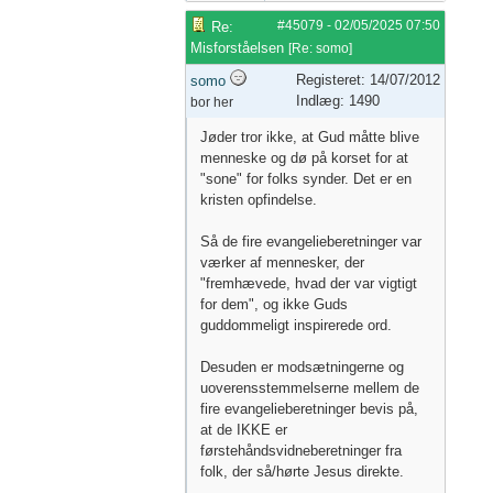
#45079
-
02/05/2025
07:50
Re:
Misforståelsen
[
Re: somo
]
Registeret: 14/07/2012
somo
Indlæg: 1490
bor her
Jøder tror ikke, at Gud måtte blive
menneske og dø på korset for at
"sone" for folks synder. Det er en
kristen opfindelse.
Så de fire evangelieberetninger var
værker af mennesker, der
"fremhævede, hvad der var vigtigt
for dem", og ikke Guds
guddommeligt inspirerede ord.
Desuden er modsætningerne og
uoverensstemmelserne mellem de
fire evangelieberetninger bevis på,
at de IKKE er
førstehåndsvidneberetninger fra
folk, der så/hørte Jesus direkte.