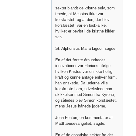
sekter blandt de kristne selv, som
troede, at Messias ikke var
korsfæstet, og at den, der blev
korsfæstet, var en look-alike,
hvilket er bevist i de kristne kilder
selv.
St. Alphonsus Maria Liguori sagde:
En af det første århundredes
innovationer var Florians, ifølge
hvilken Kristus var en ikke-hellig
kraft og kunne antage enhver form,
han ønskede. Da jøderne ville
korsfæste ham, udvekslede han
skikkelser med Simon fra Kyrene,
og således blev Simon korsfæstet,
mens Jesus hånede jøderne.
John Fenton, en kommentator af
Matthæusevangeliet, sagde:
En af de gnostiske sekter fra det