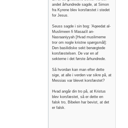
andet århundrede sagde, at Simon
fra Kyrene blev korsfæstet i stedet
for Jesus.
Seuss sagde i sin bog: 'Aqeedat al-
Muslimeen fi Masaa'il an-
Nasraaniyyah [Hvad muslimerne
tror om nogle kristne spørgsmål]:
Den basilidiske sekt benægtede
korsfæstelsen. De var en af ​​
sekterne i det første århundrede.
Så hvordan kan man efter dette
sige, at alle i verden var sikre på, at
Messias var blevet korsfæstet?
Hvad angår din tro på, at Kristus
blev korsfæstet, så er dette en
falsk tro, Bibelen har bevist, at det
er falsk.