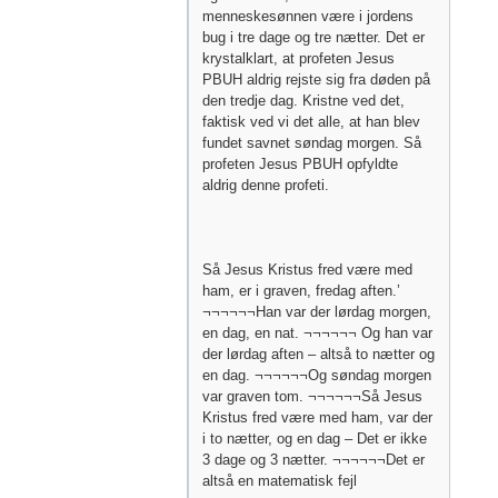
menneskesønnen være i jordens
bug i tre dage og tre nætter. Det er
krystalklart, at profeten Jesus
PBUH aldrig rejste sig fra døden på
den tredje dag. Kristne ved det,
faktisk ved vi det alle, at han blev
fundet savnet søndag morgen. Så
profeten Jesus PBUH opfyldte
aldrig denne profeti.
Så Jesus Kristus fred være med
ham, er i graven, fredag aften.’
¬¬¬¬¬¬Han var der lørdag morgen,
en dag, en nat. ¬¬¬¬¬¬ Og han var
der lørdag aften – altså to nætter og
en dag. ¬¬¬¬¬¬Og søndag morgen
var graven tom. ¬¬¬¬¬¬Så Jesus
Kristus fred være med ham, var der
i to nætter, og en dag – Det er ikke
3 dage og 3 nætter. ¬¬¬¬¬¬Det er
altså en matematisk fejl