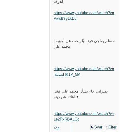
لخوفه
https://www.youtube.com/watch?v=
PiwdtYyLkEc
مسلم يفاجئ فرنسيًا يبحث عن أجوبة |
محمد علي
https://www.youtube.com/watch?v=
nUExHK1P_5M
نصراني جاء يسأل محمد علي فغير
قناعاته عن دينه
https://www.youtube.com/watch?v=
Le2PxRBALQc
Svar
Citer
Top