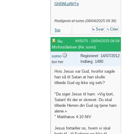
Gh5WLpI6tYg
Redigeret af somo (
08/04/2025
09:36
)
Svar
Citer
Top
#45075
-
18/04/2025
08:58
Re:
Misforståelsen
[
Re: somo
]
Registeret: 14/07/2012
somo
Indlæg: 1490
bor her
Hvis Jesus var Gud, hvorfor sagde
han så til Satan at han skulle
tilbede Gud og ikke sig selv?
"Da siger Jesus til ham: »Vig bort,
Satan! thi der er skrevet: Du skal
tilbede Herren din Gud og tjene ham
alene.«
" Matthæus 4:10 NIV
Jesus fortæller os, hvem vi skal
bede til - til Faderen og ikke til