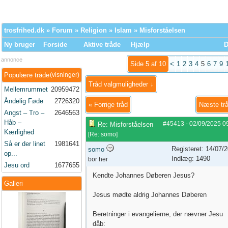
trosfrihed.dk
»
Forum
»
Religion
»
Islam
» Misforståelsen
Ny bruger
Forside
Aktive tråde
Hjælp
D
annonce
Side 5 af 10
<
1
2
3
4
5
6
7
9
Populære tråde
(visninger)
Tråd valgmuligheder ↓
Mellemrummet
20959472
Åndelig Føde
2726320
«
Forrige tråd
Næste tr
Angst – Tro –
2646563
Håb –
#45413
-
02/09/2025
0
Re: Misforståelsen
Kærlighed
[
Re: somo
]
Så er der linet
1981641
Registeret: 14/07/
somo
op...
Indlæg: 1490
bor her
Jesu ord
1677655
Kendte Johannes Døberen Jesus?
Galleri
Jesus mødte aldrig Johannes Døberen
Beretninger i evangelierne, der nævner Jesu
dåb: