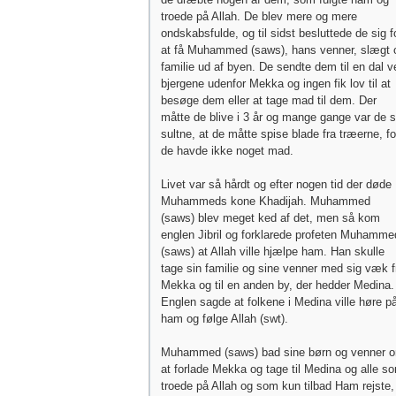
troede på Allah. De blev mere og mere
ondskabsfulde, og til sidst besluttede de sig f
at få Muhammed (saws), hans venner, slægt 
familie ud af byen. De sendte dem til en dal v
bjergene udenfor Mekka og ingen fik lov til at
besøge dem eller at tage mad til dem. Der
måtte de blive i 3 år og mange gange var de 
sultne, at de måtte spise blade fra træerne, fo
de havde ikke noget mad.
Livet var så hårdt og efter nogen tid der døde
Muhammeds kone Khadijah. Muhammed
(saws) blev meget ked af det, men så kom
englen Jibril og forklarede profeten Muhamme
(saws) at Allah ville hjælpe ham. Han skulle
tage sin familie og sine venner med sig væk f
Mekka og til en anden by, der hedder Medina.
Englen sagde at folkene i Medina ville høre p
ham og følge Allah (swt).
Muhammed (saws) bad sine børn og venner 
at forlade Mekka og tage til Medina og alle s
troede på Allah og som kun tilbad Ham rejste,