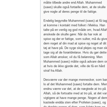
måtte tilbede andre end Allah. Muhammed
(saws) skulle også fortælle dem, at de skulle
give nogle af deres penge til de fattige.
Endelig begyndte Muhammed (saws) at få tag 
at komme i kontakt med folket i Mekka. Han
talte på en venlig og god måde om, hvad Alla
ønskede de skulle gøre: Når du har nok at
spise og der er fattige, som sulter, må du give
dem noget af din mad at spise og noget af dit
tøj at have på. De syge skal plejes og man sk
tage sig af de forældreløse. Hvis du gør dette
som Allah ønsker, vil du få belønning. Men
Muhammed (saws) måtte også advare dem o
at hvis de ikke gjorde det, ville de få en hård
straf fra Allah.
Desværre var der mange mennesker, som ba
lo af det Muhammed (saws) fortalte dem. Me
endnu værre var det, at de nægtede at tro på
Allah, så de fortsatte med at tro på, at det var
vigtigere at have mange penge. Nogen af de
kastede endda sten efter Profeten (saws), og
de dræbte nogen af dem, som fulgte ham og