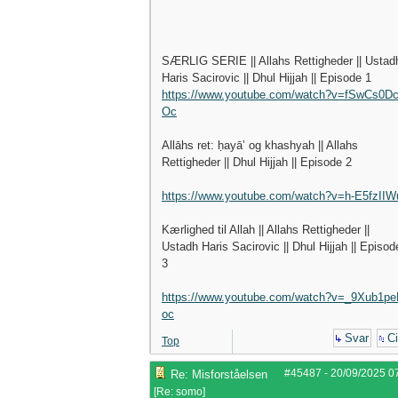
SÆRLIG SERIE || Allahs Rettigheder || Ustad
Haris Sacirovic || Dhul Hijjah || Episode 1
https://www.youtube.com/watch?v=fSwCs0D
Oc
Allāhs ret: ḥayāʼ og khashyah || Allahs
Rettigheder || Dhul Hijjah || Episode 2
https://www.youtube.com/watch?v=h-E5fzIIW
Kærlighed til Allah || Allahs Rettigheder ||
Ustadh Haris Sacirovic || Dhul Hijjah || Episod
3
https://www.youtube.com/watch?v=_9Xub1pe
oc
Svar
Ci
Top
#45487
-
20/09/2025
0
Re: Misforståelsen
[
Re: somo
]