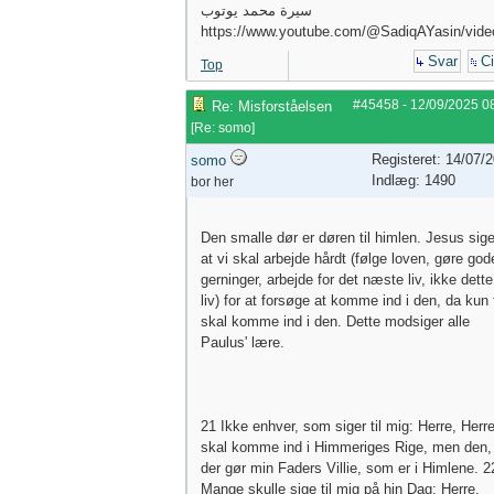
سيرة محمد يوتوب
https://www.youtube.com/@SadiqAYasin/vide
Svar
Ci
Top
#45458
-
12/09/2025
0
Re: Misforståelsen
[
Re: somo
]
Registeret: 14/07/
somo
Indlæg: 1490
bor her
Den smalle dør er døren til himlen. Jesus sige
at vi skal arbejde hårdt (følge loven, gøre god
gerninger, arbejde for det næste liv, ikke dette
liv) for at forsøge at komme ind i den, da kun 
skal komme ind i den. Dette modsiger alle
Paulus' lære.
21 Ikke enhver, som siger til mig: Herre, Herre
skal komme ind i Himmeriges Rige, men den,
der gør min Faders Villie, som er i Himlene. 2
Mange skulle sige til mig på hin Dag: Herre,