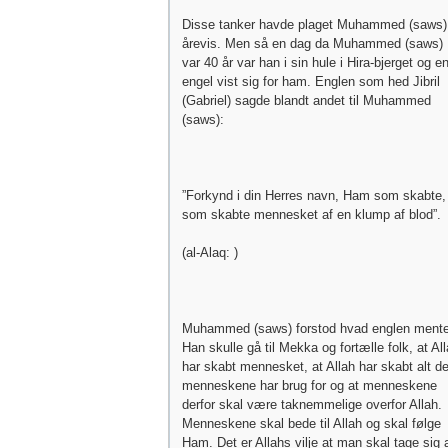
Disse tanker havde plaget Muhammed (saws) 
årevis. Men så en dag da Muhammed (saws)
var 40 år var han i sin hule i Hira-bjerget og e
engel vist sig for ham. Englen som hed Jibril
(Gabriel) sagde blandt andet til Muhammed
(saws):
”Forkynd i din Herres navn, Ham som skabte,
som skabte mennesket af en klump af blod”.
(al-Alaq: )
Muhammed (saws) forstod hvad englen mente
Han skulle gå til Mekka og fortælle folk, at Al
har skabt mennesket, at Allah har skabt alt de
menneskene har brug for og at menneskene
derfor skal være taknemmelige overfor Allah.
Menneskene skal bede til Allah og skal følge
Ham. Det er Allahs vilje at man skal tage sig 