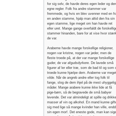
for sig selv, de havde deres egen leder og de
egne regler. Folk fra andre stammer var
fremmede, og hvis en blev uvenner med en fr
en anden stamme, hjalp man altid den fra sin
egen stamme, lige meget om han havde ret
eller uret. Mange gange overfaldt de forskellig
stammer hinanden, bare for at vise hvor stær
de var.
Araberne havde mange forskellige religioner,
nogen var kristne, nogen var jøder, men de
fleste troede på, at der var mange forskellige
guder, de var afgudsdyrkere. De lavede små
figurer af ler eller træ, som de bad til og som 
troede kunne hjælpe dem. Araberne var mege
vilde. Når de angreb andre eller tog folk til
fange, slog de dem ihjel på de mest uhyggeli
måder. Mange arabere kunne ikke lide at få
pige-børn, så de begravede de små babyer
levende. Det var almindeligt at spille og drikk
masser af vin og alkohol. En mand kunne gift
sig med lige så mange kvinder han ville, end
sin egen mor!. Det eneste gode, man kan sig