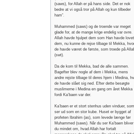
(saws), for Allah er på hans side. Det er nok
bedre at vi også tror på Allah og kun tilbeder
ham”.
Muhammed (saws) og de troende var meget
glade for, at de mange krige endelig var ovre.
Allah havde hjulpet dem som Han havde lovet
dem, nu kunne de rejse tilbage til Mekka, hvo
de havde været de første, som troede på Alla
(swt).
Da de kom til Mekka, bad de alle sammen.
Bagefter blev nogle af dem i Mekka, mens
andre rejste tilbage til deres hjem i Medina, h
de havde slået sig ned. Efter dette besøgte
muslimerne i Medina en gang om året Mekka
fordi Ka’baen var der.
Ka’baen er et stort stenhus uden vinduer, so
ser ud som en stor kube. Huset er bygget af
profeten Ibrahim (as), som levede længe før
Muhammed (saws). Når du ser Ka’baen bliver
du mindet om, hvad Allah har fortalt