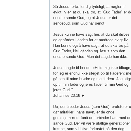
Så Jesus fortæller dig tydeligt, at nøglen til
evigt liv er, at du skal tro, at "Gud Fader" er 
eneste sande Gud, og at Jesus er det
sendebud, som Gud har sendt.
Jesus kunne have sagt her, at du skal døbes
og genfødes i ånden for at modtage evigt liv.
Han kunne også have sagt, at du skal tro på
Gud Fader, Helligånden og Jesus som den
eneste sande Gud. Men det sagde han ikke.
Jesus sagde til hende: »Hold mig ikke tilbage
for jeg er endnu ikke steget op til Faderen; m
gå hen til mine brødre og sig til dem: Jeg stig
op til min fader og jeres fader, til min Gud og
jeres Gud.'"
Johannes 20:18 ►
De, der tilbeder Jesus (som Gud), profeterer 
gør mirakler i hans navn, er de onde
gerningsmænd, fordi de forbinder ham med d
sande Gud. Der vil være utallige generationer 
kristne, som vil blive forkastet på den dag.