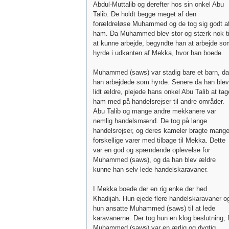
Abdul-Muttalib og derefter hos sin onkel Abu
Talib. De holdt begge meget af den
forældreløse Muhammed og de tog sig godt a
ham. Da Muhammed blev stor og stærk nok ti
at kunne arbejde, begyndte han at arbejde so
hyrde i udkanten af Mekka, hvor han boede.
Muhammed (saws) var stadig bare et barn, da
han arbejdede som hyrde. Senere da han blev
lidt ældre, plejede hans onkel Abu Talib at tag
ham med på handelsrejser til andre områder.
Abu Talib og mange andre mekkanere var
nemlig handelsmænd. De tog på lange
handelsrejser, og deres kameler bragte mang
forskellige varer med tilbage til Mekka. Dette
var en god og spændende oplevelse for
Muhammed (saws), og da han blev ældre
kunne han selv lede handelskaravaner.
I Mekka boede der en rig enke der hed
Khadijah. Hun ejede flere handelskaravaner o
hun ansatte Muhammed (saws) til at lede
karavanerne. Der tog hun en klog beslutning, 
Muhammed (saws) var en ærlig og dygtig