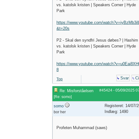
vs. katolsk kristen | Speakers Corner | Hyde
Park
https://www.youtube.com/watch?v=iyBzMb3il
&t=20s
P2 - Skal den syndfri Jesus døbes? | Hashim
vs. katolsk kristen | Speakers Corner | Hyde
Park
https://www.youtube.com/watch?v=u0Eai8XH
8
Svar
Ci
Top
#45424
-
05/09/2025
0
Re: Misforståelsen
[
Re: somo
]
Registeret: 14/07/
somo
Indlæg: 1490
bor her
Profeten Muhammad (saws)