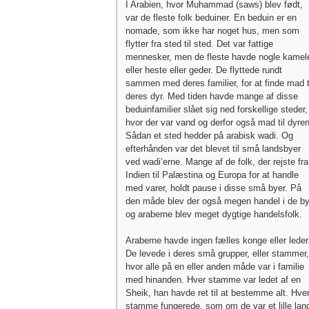
I Arabien, hvor Muhammad (saws) blev født,
var de fleste folk beduiner. En beduin er en
nomade, som ikke har noget hus, men som
flytter fra sted til sted. Det var fattige
mennesker, men de fleste havde nogle kamel
eller heste eller geder. De flyttede rundt
sammen med deres familier, for at finde mad t
deres dyr. Med tiden havde mange af disse
beduinfamilier slået sig ned forskellige steder,
hvor der var vand og derfor også mad til dyre
Sådan et sted hedder på arabisk wadi. Og
efterhånden var det blevet til små landsbyer
ved wadi’erne. Mange af de folk, der rejste fra
Indien til Palæstina og Europa for at handle
med varer, holdt pause i disse små byer. På
den måde blev der også megen handel i de by
og araberne blev meget dygtige handelsfolk.
Araberne havde ingen fælles konge eller leder
De levede i deres små grupper, eller stammer,
hvor alle på en eller anden måde var i familie
med hinanden. Hver stamme var ledet af en
Sheik, han havde ret til at bestemme alt. Hve
stamme fungerede, som om de var et lille lan