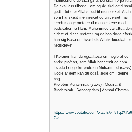
menneskene de skal gøre; De skal tro på Alla
De skal kun tilbede Ham og de skal altid hand
godt. Dette er Allahs bud til mennesket. Allah,
som har skabt mennesket og universet, har
sendt mange profeter til menneskene med
budskaber fra Ham. Muhammed var altså den
sidste af disse profeter, og da han døde efterl
han sig Koranen, hvor hele Allahs budskab er
nedskrevet.
I Koranen kan du også læse om nogle af de
andre profeter, som Allah har sendt og som
levede længe før profeten Muhammed (saws)
Nogle af dem kan du også læse om i denne
bog.
Profeten Muhammad (saws) i Medina &
Broderskab | Søndagsdars | Ahmad Ghofran
https://www.youtube.com/watch?v=8Tq2XYu
7w