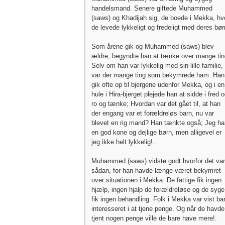
handelsmand. Senere giftede Muhammed
(saws) og Khadijah sig, de boede i Mekka, hv
de levede lykkeligt og fredeligt med deres bør
Som årene gik og Muhammed (saws) blev
ældre, begyndte han at tænke over mange tin
Selv om han var lykkelig med sin lille familie,
var der mange ting som bekymrede ham. Han
gik ofte op til bjergene udenfor Mekka, og i en
hule i Hira-bjerget plejede han at sidde i fred 
ro og tænke; Hvordan var det gået til, at han
der engang var et forældreløs barn, nu var
blevet en rig mand? Han tænkte også; Jeg ha
en god kone og dejlige børn, men alligevel er
jeg ikke helt lykkelig!.
Muhammed (saws) vidste godt hvorfor det var
sådan, for han havde længe været bekymret
over situationen i Mekka: De fattige fik ingen
hjælp, ingen hjalp de forældreløse og de syge
fik ingen behandling. Folk i Mekka var vist ba
interesseret i at tjene penge. Og når de havde
tjent nogen penge ville de bare have mere!.