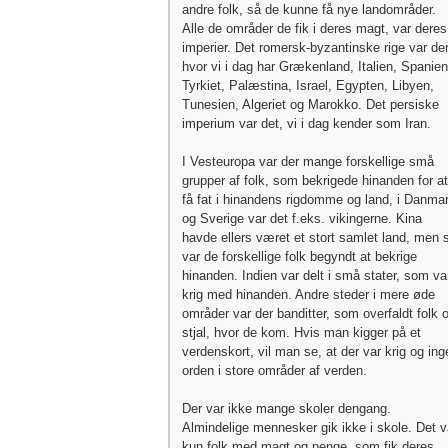
andre folk, så de kunne få nye landområder.
Alle de områder de fik i deres magt, var deres
imperier. Det romersk-byzantinske rige var der
hvor vi i dag har Grækenland, Italien, Spanien
Tyrkiet, Palæstina, Israel, Egypten, Libyen,
Tunesien, Algeriet og Marokko. Det persiske
imperium var det, vi i dag kender som Iran.
I Vesteuropa var der mange forskellige små
grupper af folk, som bekrigede hinanden for at
få fat i hinandens rigdomme og land, i Danma
og Sverige var det f.eks. vikingerne. Kina
havde ellers været et stort samlet land, men 
var de forskellige folk begyndt at bekrige
hinanden. Indien var delt i små stater, som var
krig med hinanden. Andre steder i mere øde
områder var der banditter, som overfaldt folk 
stjal, hvor de kom. Hvis man kigger på et
verdenskort, vil man se, at der var krig og ing
orden i store områder af verden.
Der var ikke mange skoler dengang.
Almindelige mennesker gik ikke i skole. Det v
kun folk med magt og penge, som fik deres