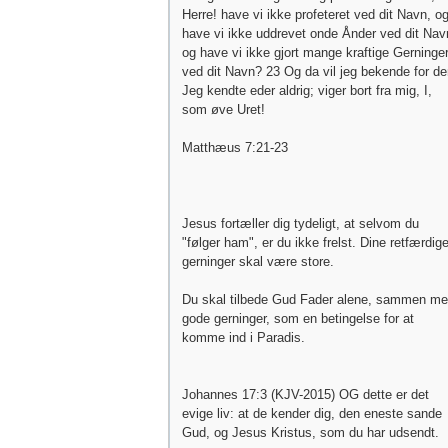
Herre! have vi ikke profeteret ved dit Navn, o
have vi ikke uddrevet onde Ånder ved dit Nav
og have vi ikke gjort mange kraftige Gerninge
ved dit Navn? 23 Og da vil jeg bekende for d
Jeg kendte eder aldrig; viger bort fra mig, I,
som øve Uret!
Matthæus 7:21-23
Jesus fortæller dig tydeligt, at selvom du
"følger ham", er du ikke frelst. Dine retfærdig
gerninger skal være store.
Du skal tilbede Gud Fader alene, sammen m
gode gerninger, som en betingelse for at
komme ind i Paradis.
Johannes 17:3 (KJV-2015) OG dette er det
evige liv: at de kender dig, den eneste sande
Gud, og Jesus Kristus, som du har udsendt.