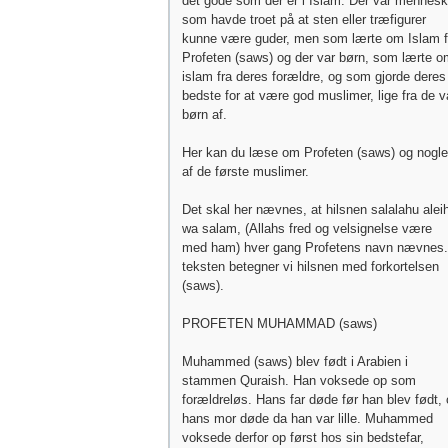
det gode som der er i Islam. Der var mennesk
som havde troet på at sten eller træfigurer
kunne være guder, men som lærte om Islam f
Profeten (saws) og der var børn, som lærte o
islam fra deres forældre, og som gjorde deres
bedste for at være god muslimer, lige fra de v
børn af.
Her kan du læse om Profeten (saws) og nogle
af de første muslimer.
Det skal her nævnes, at hilsnen salalahu aleih
wa salam, (Allahs fred og velsignelse være
med ham) hver gang Profetens navn nævnes.
teksten betegner vi hilsnen med forkortelsen
(saws).
PROFETEN MUHAMMAD (saws)
Muhammed (saws) blev født i Arabien i
stammen Quraish. Han voksede op som
forældreløs. Hans far døde før han blev født,
hans mor døde da han var lille. Muhammed
voksede derfor op først hos sin bedstefar,