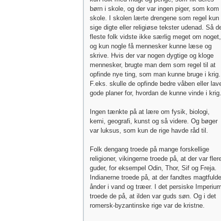
børn i skole, og der var ingen piger, som kom 
skole. I skolen lærte drengene som regel kun 
sige digte eller religiøse tekster udenad. Så d
fleste folk vidste ikke særlig meget om noget,
og kun nogle få mennesker kunne læse og
skrive. Hvis der var nogen dygtige og kloge
mennesker, brugte man dem som regel til at
opfinde nye ting, som man kunne bruge i krig.
F.eks. skulle de opfinde bedre våben eller lav
gode planer for, hvordan de kunne vinde i krig
Ingen tænkte på at lære om fysik, biologi,
kemi, geografi, kunst og så videre. Og bøger
var luksus, som kun de rige havde råd til.
Folk dengang troede på mange forskellige
religioner, vikingerne troede på, at der var fler
guder, for eksempel Odin, Thor, Sif og Freja.
Indianerne troede på, at der fandtes magtfuld
ånder i vand og træer. I det persiske Imperiu
troede de på, at ilden var guds søn. Og i det
romersk-byzantinske rige var de kristne.