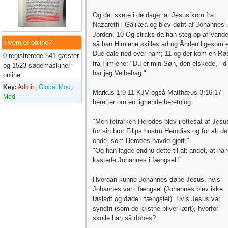
Og det skete i de dage, at Jesus kom fra
Nazareth i Galilæa og blev døbt af Johannes i
Jordan. 10 Og straks da han steg op af Vande
Hvem er online?
så han Himlene skilles ad og Ånden ligesom 
Due dale ned over ham; 11 og der kom en Rø
0 registrerede 541 gæster
fra Himlene: "Du er min Søn, den elskede, i d
og 1523 søgemaskiner
har jeg Velbehag."
online.
Key:
Admin
,
Global Mod
,
Markus 1:9-11 KJV også Matthæus 3:16:17
Mod
beretter om en lignende beretning.
"Men tetrarken Herodes blev irettesat af Jesu
for sin bror Filips hustru Herodias og for alt de
onde, som Herodes havde gjort,"
"Og han lagde endnu dette til alt andet, at han
kastede Johannes i fængsel."
Hvordan kunne Johannes døbe Jesus, hvis
Johannes var i fængsel (Johannes blev ikke
løsladt og døde i fængslet). Hvis Jesus var
syndfri (som de kristne bliver lært), hvorfor
skulle han så døbes?