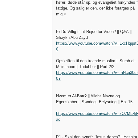
hører; døde står op, og evangeliet forkyndes f
fattige. Og salig er den, der ikke forarges på
mig.«
Er Du Villig til at Rejse for Viden? || Q&A ||
Shaykh Abu Zayd
https://www.youtube.com/watch?v=LkcHqqst
0
Opskriften til den troende muslim || Surah al-
Mu'minoon || Tadabbur || Part 2/2
https://www.youtube.com/watch?v=mNcg30c
0Y
Hvem er Al-Barr? || Allahs Navne og
Egenskaber || Søndags Belysning || Ep. 15
https://www.youtube.com/watch?v=zO7ME4j
ac
P1 - Skal den syndfri Jesus døbes? | Hashim