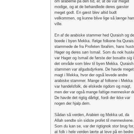
om araberne på den tid, er, at de var meget
modige, og at de behandlede deres gæster
meget godt. En gæst blev altid budt
velkommen, og kunne blive lige så længe han
ville.
En af de arabiske stammer hed Quraish og d
boede i byen Mekka. Ifølge folkene fra Qurai
stammede de fra Profeten Ibrahim, hans hust
Hager og deres søn Ismail. Som du nok huske
var Hager og Ismail de første der bosatte sig i
det område som blev til byen Mekka. Quraish
stammen var afgudsdyrkere. De havde meget
magt i Mekka, hvor der også levede andre
arabiske stammer. Mange af folkene i Mekka
var handelsfolk, de elskede rigdom og magt,
men der var også mange fattige mennesker de
De havde det rigtig dårligt, fordi der ikke var
nogen der hjalp dem.
Sådan så verden, Arabien og Mekka ud, da
Allah sendte sin sidste profet til menneskene.
Som du kan se, var der rigtignok stor brug for,
at folk i hele verden lærte at leve på en bedre