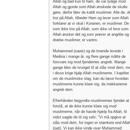
Allah og bad kun til ham, de var lydige mod
Allah og gjorde som Allah ønskede de skulle
gøre, derfor blev de kaldt muslimer. Alle de, d
tror på Allah, tilbeder Ham og lever som Allah
forklarer at vi skal i Koranen, er muslimer. De
som ikke tror på Allah, som ikke vil leve som
Allah ønsker det og som prøver at angribe og
dræbe muslimer, er vantro.
Muhammed (saws) og de troende levede i
Medina i mange år, og flere gange måtte de
forsvare sig mod fjendernes angreb. Mange
gange blev de tvunget til at slås mod dem, m
i disse krige hjalp Allah muslimerne. I kapitlet
om de muslimske slag, kan du læse hvordan
muslimerne kunne klare sig, da mekkanerne
angreb dem.
Efterhånden begyndte muslimernes fjender at
forstå, at de ikke kunne klare sig mod
muslimerne, når de havde hjælp fra Allah, til
sidst sagde de til sig selv; ”Vi må opgive at
slås mod dem, for ingen er stærkere end Alla
(swt). Vi kan ikke vinde over Muhammed