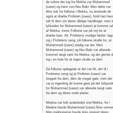
de sidste der tog fra Mekka var Muhammed
(saws) og hans ven Abu Bakr. Men dette var
ikke nok for folkene i Mekka, nu ønskede de
også at dræbe Profeten (saws), fordi han hav
talt til dem om deres dårlige handlinger, men 
lykkedes for Muhammed (saws) at komme ud
af Mekka, mens Folkene var på vej for at
dræbe ham. Ali, Profetens modige fætter, lag
sig i Profetens seng, så folkene skulle tro, at
Muhammed (saws) stadig var der. Men
Muhammed (saws) og Abu Bakr var allerede
kommet langt væk fra Mekka, og der gemte 
sig i en hule for at ingen skulle se dem.
Da folkene opdagede at det var Ali, der lå i
Profetens seng og at Profeten (saws) var
sluppet fra dem, blev de meget gale, men der
var jo ingenting de kunne gøre på det tidspunk
for Muhammed (saws) var allerede langt væk
fra dem og deres onde planer.
Medina var helt anderledes end Mekka, for i
Medina havde Muhammed (saws) flere venner
Men mekkanerne havde ikke opgivet deres