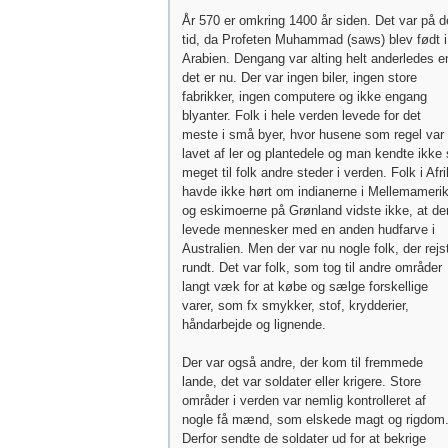
År 570 er omkring 1400 år siden. Det var på 
tid, da Profeten Muhammad (saws) blev født i
Arabien. Dengang var alting helt anderledes e
det er nu. Der var ingen biler, ingen store
fabrikker, ingen computere og ikke engang
blyanter. Folk i hele verden levede for det
meste i små byer, hvor husene som regel var
lavet af ler og plantedele og man kendte ikke
meget til folk andre steder i verden. Folk i Afr
havde ikke hørt om indianerne i Mellemameri
og eskimoerne på Grønland vidste ikke, at de
levede mennesker med en anden hudfarve i
Australien. Men der var nu nogle folk, der rejs
rundt. Det var folk, som tog til andre områder
langt væk for at købe og sælge forskellige
varer, som fx smykker, stof, krydderier,
håndarbejde og lignende.
Der var også andre, der kom til fremmede
lande, det var soldater eller krigere. Store
områder i verden var nemlig kontrolleret af
nogle få mænd, som elskede magt og rigdom
Derfor sendte de soldater ud for at bekrige