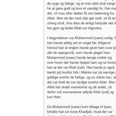
de syge og fattige, og at man altid skal sørge
for at gøre godt og leve et værdigt liv. Gør m
det, vil man efter døden få stor belønning fra
Allah. Men de der med vilje gør ondt, vil få en
streng straf, hvis ikke de ærligt fortryder det 
har gjort og beder Allah om tilgivelse.
I begyndelsen var Muhammed (saws) urolig, f
han havde aldrig set en engel før. Alligevel
forstod han at englen havde givet ham svar p
alle de spørgsmål, som havde plaget ham.
Muhammed (saws) havde længe undret sig
over hvem der havde hjulpet ham og nu forst
han at det var Allah (swt). Han havde jo også
tænkt på hvorfor folk i Mekka var så nærrige 
grådige overfor de fattige, og nu vidste han, a
det var fordi de var ulydige overfor Allah. Men
Allah har skabt mennesket og alt andet, så
derfor må menneskene adlyde Allah (swt) og
kun Ham.
Da Muhammed (saws) kom tilbage til byen,
fortalte han sin kone Khadijah, hvad der var