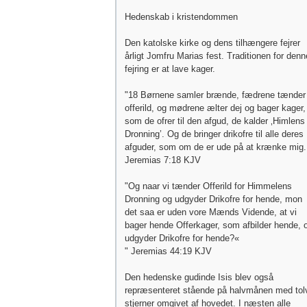
Hedenskab i kristendommen
Den katolske kirke og dens tilhængere fejrer
årligt Jomfru Marias fest. Traditionen for denn
fejring er at lave kager.
"18 Børnene samler brænde, fædrene tænder
offerild, og mødrene ælter dej og bager kager,
som de ofrer til den afgud, de kalder ‚Himlens
Dronning’. Og de bringer drikofre til alle deres
afguder, som om de er ude på at krænke mig.
Jeremias 7:18 KJV
"Og naar vi tænder Offerild for Himmelens
Dronning og udgyder Drikofre for hende, mon
det saa er uden vore Mænds Vidende, at vi
bager hende Offerkager, som afbilder hende, 
udgyder Drikofre for hende?«
" Jeremias 44:19 KJV
Den hedenske gudinde Isis blev også
repræsenteret stående på halvmånen med tol
stjerner omgivet af hovedet. I næsten alle