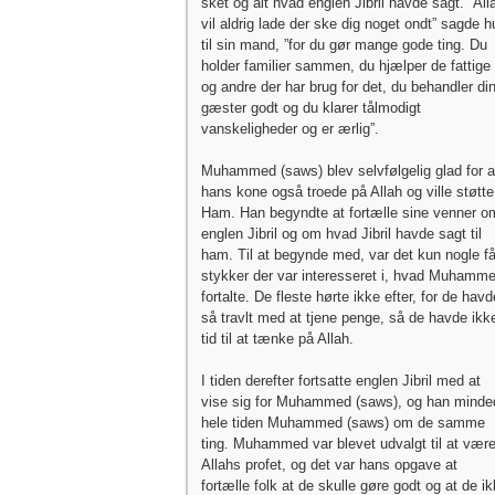
sket og alt hvad englen Jibril havde sagt. ”All
vil aldrig lade der ske dig noget ondt” sagde h
til sin mand, ”for du gør mange gode ting. Du
holder familier sammen, du hjælper de fattige
og andre der har brug for det, du behandler di
gæster godt og du klarer tålmodigt
vanskeligheder og er ærlig”.
Muhammed (saws) blev selvfølgelig glad for a
hans kone også troede på Allah og ville støtte
Ham. Han begyndte at fortælle sine venner o
englen Jibril og om hvad Jibril havde sagt til
ham. Til at begynde med, var det kun nogle f
stykker der var interesseret i, hvad Muhamm
fortalte. De fleste hørte ikke efter, for de havd
så travlt med at tjene penge, så de havde ikk
tid til at tænke på Allah.
I tiden derefter fortsatte englen Jibril med at
vise sig for Muhammed (saws), og han minde
hele tiden Muhammed (saws) om de samme
ting. Muhammed var blevet udvalgt til at vær
Allahs profet, og det var hans opgave at
fortælle folk at de skulle gøre godt og at de i