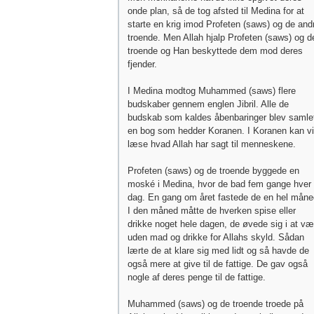
onde plan, så de tog afsted til Medina for at
starte en krig imod Profeten (saws) og de and
troende. Men Allah hjalp Profeten (saws) og d
troende og Han beskyttede dem mod deres
fjender.
I Medina modtog Muhammed (saws) flere
budskaber gennem englen Jibril. Alle de
budskab som kaldes åbenbaringer blev samlet
en bog som hedder Koranen. I Koranen kan vi
læse hvad Allah har sagt til menneskene.
Profeten (saws) og de troende byggede en
moské i Medina, hvor de bad fem gange hver
dag. En gang om året fastede de en hel måne
I den måned måtte de hverken spise eller
drikke noget hele dagen, de øvede sig i at væ
uden mad og drikke for Allahs skyld. Sådan
lærte de at klare sig med lidt og så havde de
også mere at give til de fattige. De gav også
nogle af deres penge til de fattige.
Muhammed (saws) og de troende troede på