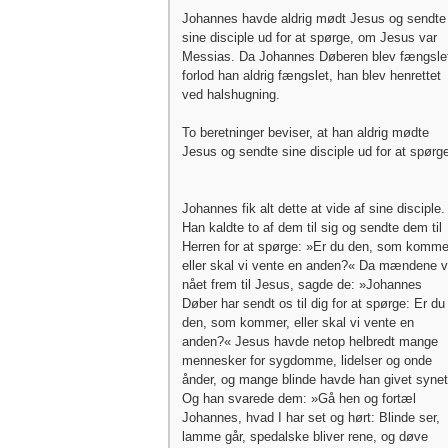
Johannes havde aldrig mødt Jesus og sendte
sine disciple ud for at spørge, om Jesus var
Messias. Da Johannes Døberen blev fængsle
forlod han aldrig fængslet, han blev henrettet
ved halshugning.
To beretninger beviser, at han aldrig mødte
Jesus og sendte sine disciple ud for at spørg
Johannes fik alt dette at vide af sine disciple.
Han kaldte to af dem til sig og sendte dem til
Herren for at spørge: »Er du den, som komme
eller skal vi vente en anden?« Da mændene v
nået frem til Jesus, sagde de: »Johannes
Døber har sendt os til dig for at spørge: Er du
den, som kommer, eller skal vi vente en
anden?« Jesus havde netop helbredt mange
mennesker for sygdomme, lidelser og onde
ånder, og mange blinde havde han givet synet
Og han svarede dem: »Gå hen og fortæl
Johannes, hvad I har set og hørt: Blinde ser,
lamme går, spedalske bliver rene, og døve