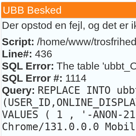
UBB Besked
Der opstod en fejl, og det er 
Script:
/home/www/trosfrihed.
Line#:
436
SQL Error:
The table 'ubbt_O
SQL Error #:
1114
Query:
REPLACE INTO ubb
(USER_ID,ONLINE_DISPLA
VALUES ( 1 , '-ANON-21
Chrome/131.0.0.0 Mobil