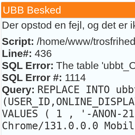
UBB Besked
Der opstod en fejl, og det er 
Script:
/home/www/trosfrihed.
Line#:
436
SQL Error:
The table 'ubbt_O
SQL Error #:
1114
Query:
REPLACE INTO ubb
(USER_ID,ONLINE_DISPLA
VALUES ( 1 , '-ANON-21
Chrome/131.0.0.0 Mobil