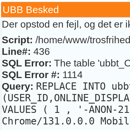
UBB Besked
Der opstod en fejl, og det er 
Script:
/home/www/trosfrihed.
Line#:
436
SQL Error:
The table 'ubbt_O
SQL Error #:
1114
Query:
REPLACE INTO ubb
(USER_ID,ONLINE_DISPLA
VALUES ( 1 , '-ANON-21
Chrome/131.0.0.0 Mobil