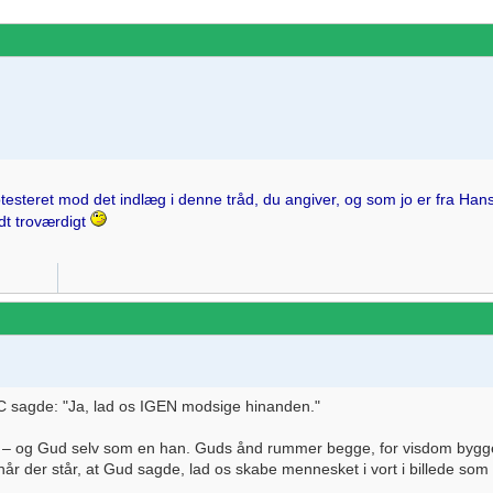
testeret mod det indlæg i denne tråd, du angiver, og som jo er fra Han
dt troværdigt
BC sagde: "Ja, lad os IGEN modsige hinanden."
– og Gud selv som en han. Guds ånd rummer begge, for visdom bygge
når der står, at Gud sagde, lad os skabe mennesket i vort i billede so