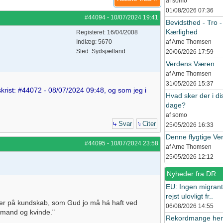
af somo
01/08/2026
07:36
#44094
-
10/07/2024
19:41
Bevidsthed - Tro -
Kærlighed
Registeret: 16/04/2008
Indlæg: 5670
af Arne Thomsen
Sted: Sydsjælland
20/06/2026
17:59
Verdens Væren
af Arne Thomsen
31/05/2026
15:37
skrist: #44072 - 08/07/2024 09:48, og som jeg i
Hvad sker der i di
dage?
af somo
Svar
Citer
25/05/2026
16:33
Denne flygtige Ve
#44095
-
10/07/2024
23:58
af Arne Thomsen
25/05/2026
12:12
Nyheder fra DR
EU: Ingen migrant
rejst ulovligt fr..
r på kundskab, som Gud jo må há haft ved
06/08/2026
14:55
m mand og kvinde."
Rekordmange hen