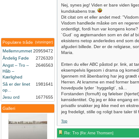
Nej, synes jeg! Viden er bare viden li
kundskabens træ.
Dit citat om et eller andet med: "Visd
Visdom handlede måske om en regerend
ordentligt, fordi hun var kongens kone? 
´Gud´ og ægtemanden som en del af bi
eksistens netop anderledes end som den 
Populære tråde
(visninger)
afguderi billede. Der er de religiøse,
Mellemrummet
20959472
Maria.
Åndelig Føde
2726320
Enten du eller ABC påstod pr. link, at
Angst – Tro –
2646563
eksempelvis ligesom i drama og komedief
Håb –
Igennem mit åbenbaring har jeg grædt og
Kærlighed
Herren. At kramme en med former barm 
Så er der linet
1981641
hovedpude lyder ´hyggeligt´, så...
op...
Forstanden (fornuft) og følelser (hjert
Jesu ord
1677655
kønsidentitet. Og jeg er ikke engang e
privatliv snakker jeg ikke med en ekstr
Galleri
jeg fredeligt, stille og roligt bare taler til
Top
Re: Tro
[
Re: Arne Thomsen
]