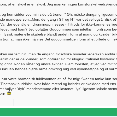
gesom, at en skovl er en skovl. Jeg mærker ingen kønsforskel vedrøren
om, og hun sidder ved min side på tronen." Øh, måske dengang ligesom d
e mandsperson...Men, dengang i GT og NT var det vel også ´diskret
Var der egentlig en dronning/prinsesse - Tiltrods for ikke-kønnenes liges
lledet med ham? Jeg opfatter Guddommen som intetkøn, fordi som bev
fysisk materielle skabelse blandt andet i form af mand og kvinde ´bille
 som tror, at man ikke må vise Det guddommelige i form af et billede
 tanken var feminin, men de engang filosofiske hoveder lederskab endda
ilm der er de kvinder, som opfører sig for ulogisk irrationel hysterisk
 grint. Nogen råber og andre skriger. Glem foresten, at jeg ved mit ti
inklusiv hendes bløde arme omkring mig ved dynen/tæppe og et varm f
et) bør være harmonisk fuldkommen et, så for mig: Sker en tanke kun so
n Tibetansk buddhist, hvor både mænd og kvinder er skaldede med ens t
emt højlydt ´dyb´ mandestemme eller lavtonet ´lys´ ligesom kvinde ste
 folk.