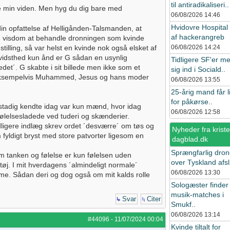
til antiradikaliseri..
de min viden. Men hyg du dig bare med
06/08/2026
14:46
Hvidovre Hospital
in opfattelse af Helligånden-Talsmanden, at
af hackerangreb
´ visdom at behandle dronningen som kvinde
tilling, så var helst en kvinde nok også elsket af
06/08/2026
14:24
idsthed kun ånd er G sådan en usynlig
Tidligere SF'er me
det´. G skabte i sit billede men ikke som et
sig ind i Sociald..
 om eksempelvis Muhammed, Jesus og hans moder
06/08/2026
13:55
25-årig mand får li
for påkørse..
 stadig kendte idag var kun mænd, hvor idag
06/08/2026
12:58
 følelsesladede ved tuderi og skænderier.
dligere indlæg skrev ordet ´desværre´ om tøs og
Nyheder fra kristel
yldigt bryst med store patvorter ligesom en
dagblad.dk
Sprængfarlig dro
m tanken og følelse er kun følelsen uden
over Tyskland afsl
øj. I mit hverdagens ´almindeligt normale´
06/08/2026
13:30
mme. Sådan deri og dog også om mit kalds rolle
Sologæster finder
musik-matches i
Svar
Citer
Smukf..
06/08/2026
13:14
#44096
-
11/07/2024
00:04
Kvinde tiltalt for