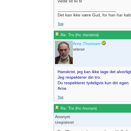
viede sit liv til
_________________________
Det kan ikke være Gud, for han har kaldet
Top
Re: Tro
[
Re: Hanskrist
]
Arne Thomsen
veteran
Hanskrist, jeg kan ikke tage det alvorli
Jeg respekterer din tro.
Du respekterer tydeligvis kun din egen.
Arne.
Top
Re: Tro
[
Re: Anonym
]
Anonym
Uregistreret