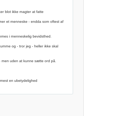
 blot ikke magter at fatte
igner et menneske - endda som oftest af
mmes i menneskelig bevidsthed.
me og - tror jeg - heller ikke skal
 - men uden at kunne sætte ord på.
rmest en ubetydelighed