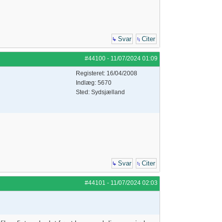
Svar
Citer
#44100
-
11/07/2024
01:09
Registeret: 16/04/2008
Indlæg: 5670
Sted: Sydsjælland
Svar
Citer
#44101
-
11/07/2024
02:03