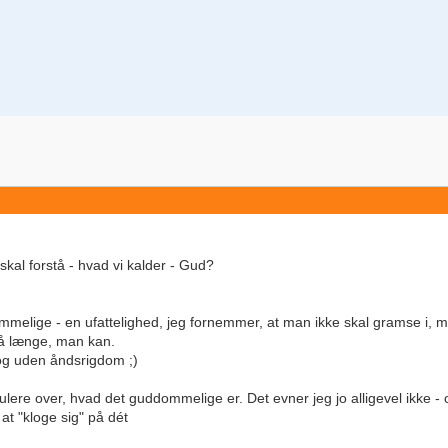
kal forstå - hvad vi kalder - Gud?
mmelige - en ufattelighed, jeg fornemmer, at man ikke skal gramse i, me
så længe, man kan.
- og uden åndsrigdom ;)
ulere over, hvad det guddommelige er. Det evner jeg jo alligevel ikke - o
t "kloge sig" på dét