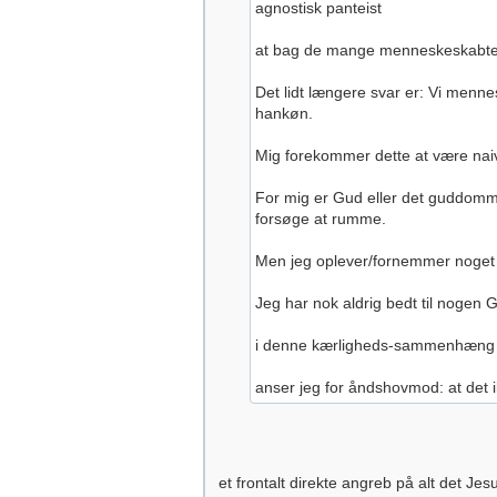
agnostisk panteist
at bag de mange menneskeskabte G
Det lidt længere svar er: Vi menne
hankøn.
Mig forekommer dette at være nai
For mig er Gud eller det guddomme
forsøge at rumme.
Men jeg oplever/fornemmer noget g
Jeg har nok aldrig bedt til nogen 
i denne kærligheds-sammenhæng er
anser jeg for åndshovmod: at det 
et frontalt direkte angreb på alt det Jesu