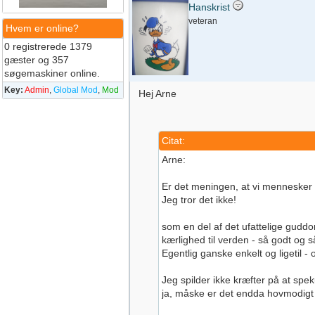
Hanskrist
veteran
Hvem er online?
0 registrerede 1379
gæster og 357
søgemaskiner online.
Key:
Admin
,
Global Mod
,
Mod
Hej Arne
Citat:
Arne:
Er det meningen, at vi mennesker s
Jeg tror det ikke!
som en del af det ufattelige guddo
kærlighed til verden - så godt og 
Egentlig ganske enkelt og ligetil 
Jeg spilder ikke kræfter på at spek
ja, måske er det endda hovmodigt a