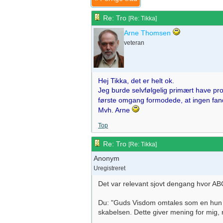
Re: Tro
[
Re: Tikka
]
Arne Thomsen
veteran
Hej Tikka, det er helt ok.
Jeg burde selvfølgelig primært have pro
første omgang formodede, at ingen fan
Mvh. Arne
Top
Re: Tro
[
Re: Tikka
]
Anonym
Uregistreret
Det var relevant sjovt dengang hvor A
Du: "Guds Visdom omtales som en hun 
skabelsen. Dette giver mening for mig, 