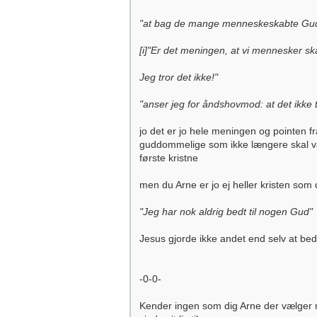
"at bag de mange menneskeskabte Guds-b
[i]"Er det meningen, at vi mennesker ska
Jeg tror det ikke!"
"anser jeg for åndshovmod: at det ikke
jo det er jo hele meningen og pointen f
guddommelige som ikke længere skal vær
første kristne
men du Arne er jo ej heller kristen som 
"Jeg har nok aldrig bedt til nogen Gud"
Jesus gjorde ikke andet end selv at bede
-0-0-
Kender ingen som dig Arne der vælger me