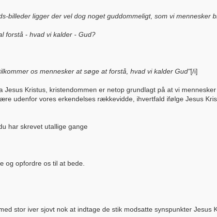
illeder ligger der vel dog noget guddommeligt, som vi mennesker blot
l forstå - hvad vi kalder - Gud?
 tilkommer os mennesker at søge at forstå, hvad vi kalder Gud"
[/i]
ra Jesus Kristus, kristendommen er netop grundlagt på at vi mennesker
e udenfor vores erkendelses rækkevidde, ihvertfald ifølge Jesus Krist
du har skrevet utallige gange
 og opfordre os til at bede.
d stor iver sjovt nok at indtage de stik modsatte synspunkter Jesus Kr