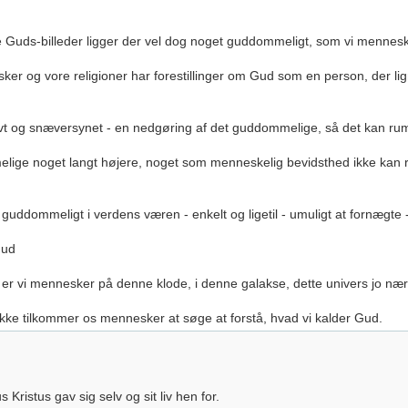
uds-billeder ligger der vel dog noget guddommeligt, som vi mennesker
sker og vore religioner har forestillinger om Gud som en person, der l
vt og snæversynet - en nedgøring af det guddommelige, så det kan ru
lige noget langt højere, noget som menneskelig bevidsthed ikke kan rum
uddommeligt i verdens væren - enkelt og ligetil - umuligt at fornægte
Gud
 vi mennesker på denne klode, i denne galakse, dette univers jo næ
ikke tilkommer os mennesker at søge at forstå, hvad vi kalder Gud.
s Kristus gav sig selv og sit liv hen for.