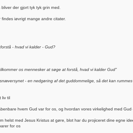
 bliver der gjort tyk tyk grin med.
findes iøvrigt mange andre citater.
forstå - hvad vi kalder - Gud?
 tilkommer os mennesker at søge at forstå, hvad vi kalder Gud"
 snæversynet - en nedgøring af det guddommelige, så det kan rummes 
iv til
t åbenbare hvem Gud var for os, og hvordan vores virkelighed med Gu
om helst med Jesus Kristus at gøre, blot har du projiceret dine egne idee
arer for os