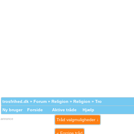
trosfrihed.dk
»
Forum
»
Religion
»
Religion
» Tro
Ny bruger
Forside
Aktive tråde
Hjælp
annonce
Tråd valgmuligheder ↓
«
Forrige tråd