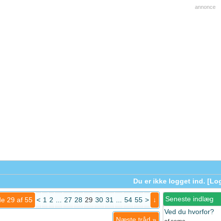
annonce
Du er ikke logget ind. [
Log
Seneste indlæg
de 29 af 55
<
1
2
...
27
28
29
30
31
...
54
55
>
↓
Ved du hvorfor?
Næste tråd
»