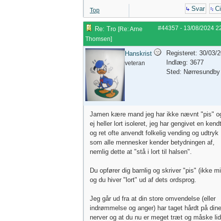
Svar
Ci
Top
#44357
-
13/08/2024
2
Re: Tro
[
Re: Arne
Thomsen
]
Registeret: 30/03/
Hanskrist
Indlæg: 3677
veteran
Sted: Nørresundby
Jamen kære mand jeg har ikke nævnt "pis" o
ej heller lort isoleret, jeg har gengivet en kend
og ret ofte anvendt folkelig vending og udtryk
som alle mennesker kender betydningen af,
nemlig dette at "stå i lort til halsen".
Du opfører dig barnlig og skriver "pis" (ikke mi
og du hiver "lort" ud af dets ordsprog.
Jeg går ud fra at din store omvendelse (eller
indrømmelse og anger) har taget hårdt på din
nerver og at du nu er meget træt og måske lid