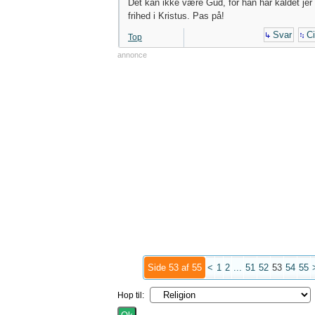
Det kan ikke være Gud, for han har kaldet jer t
frihed i Kristus. Pas på!
Svar
Ci
Top
annonce
Side 53 af 55
<
1
2
...
51
52
53
54
55
Hop til: