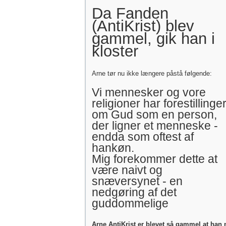
Da Fanden
(AntiKrist) blev
gammel, gik han i
kloster
Arne tør nu ikke længere påstå følgende:
Vi mennesker og vore
religioner har forestillinge
om Gud som en person,
der ligner et menneske -
endda som oftest af
hankøn.
Mig forekommer dette at
være naivt og
snæversynet - en
nedgøring af det
guddommelige
Arne AntiKrist er blevet så gammel at han 