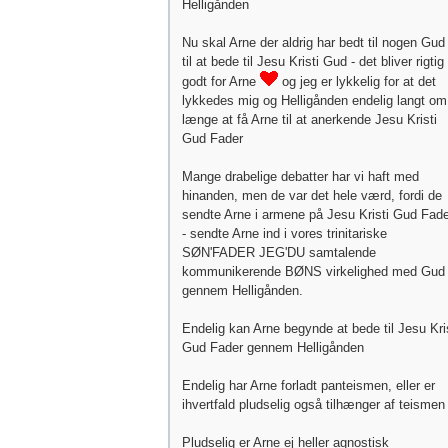
Helligånden
Nu skal Arne der aldrig har bedt til nogen Gud 
til at bede til Jesu Kristi Gud - det bliver rigtig
godt for Arne
og jeg er lykkelig for at det
lykkedes mig og Helligånden endelig langt om
længe at få Arne til at anerkende Jesu Kristi
Gud Fader
Mange drabelige debatter har vi haft med
hinanden, men de var det hele værd, fordi de
sendte Arne i armene på Jesu Kristi Gud Fade
- sendte Arne ind i vores trinitariske
SØN'FADER JEG'DU samtalende
kommunikerende BØNS virkelighed med Gud
gennem Helligånden.
Endelig kan Arne begynde at bede til Jesu Kri
Gud Fader gennem Helligånden
Endelig har Arne forladt panteismen, eller er
ihvertfald pludselig også tilhænger af teismen 
Pludselig er Arne ej heller agnostisk