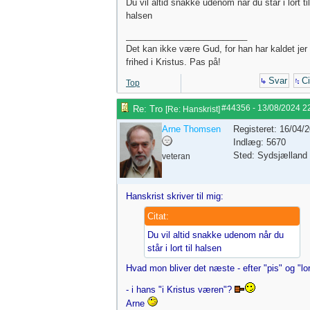
Du vil altid snakke udenom når du står i lort til
halsen
_________________________
Det kan ikke være Gud, for han har kaldet jer t
frihed i Kristus. Pas på!
Svar
Ci
Top
#44356
-
13/08/2024
2
Re: Tro
[
Re: Hanskrist
]
Arne Thomsen
Registeret: 16/04/
Indlæg: 5670
Sted: Sydsjælland
veteran
Hanskrist skriver til mig:
Citat:
Du vil altid snakke udenom når du
står i lort til halsen
Hvad mon bliver det næste - efter "pis" og "lor
- i hans "i Kristus væren"?
Arne