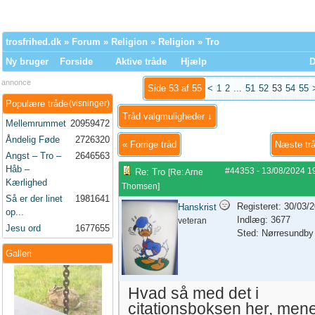
trosfrihed.dk
»
Forum
»
Religion
»
Religion
» Tro
Ny bruger
Forside
Aktive tråde
Hjælp
D
annonce
Side 53 af 55
<
1
2
...
51
52
53
54
55
Populære tråde
(visninger)
Tråd valgmuligheder ↓
Mellemrummet
20959472
Åndelig Føde
2726320
«
Forrige tråd
Næste tr
Angst – Tro –
2646563
Håb –
#44353
-
13/08/2024
1
Re: Tro
[
Re: Arne
Kærlighed
Thomsen
]
Så er der linet
1981641
Registeret: 30/03/
Hanskrist
op...
Indlæg: 3677
veteran
Jesu ord
1677655
Sted: Nørresundby
Galleri
Hvad så med det i
citationsboksen her, men