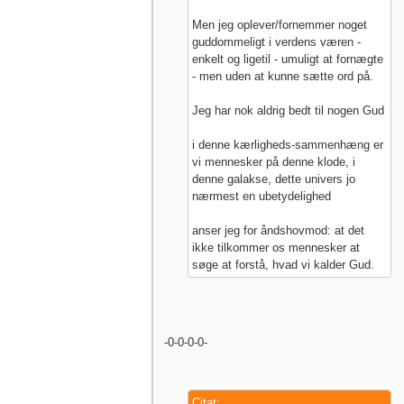
Men jeg oplever/fornemmer noget
guddommeligt i verdens væren -
enkelt og ligetil - umuligt at fornægte
- men uden at kunne sætte ord på.
Jeg har nok aldrig bedt til nogen Gud
i denne kærligheds-sammenhæng er
vi mennesker på denne klode, i
denne galakse, dette univers jo
nærmest en ubetydelighed
anser jeg for åndshovmod: at det
ikke tilkommer os mennesker at
søge at forstå, hvad vi kalder Gud.
-0-0-0-0-
Citat: