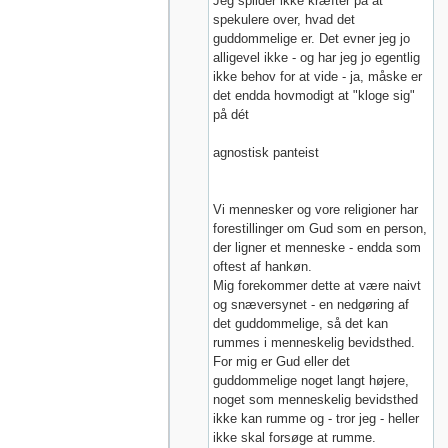
Jeg spilder ikke kræfter på at
spekulere over, hvad det
guddommelige er. Det evner jeg jo
alligevel ikke - og har jeg jo egentlig
ikke behov for at vide - ja, måske er
det endda hovmodigt at "kloge sig"
på dét
agnostisk panteist
Vi mennesker og vore religioner har
forestillinger om Gud som en person,
der ligner et menneske - endda som
oftest af hankøn.
Mig forekommer dette at være naivt
og snæversynet - en nedgøring af
det guddommelige, så det kan
rummes i menneskelig bevidsthed.
For mig er Gud eller det
guddommelige noget langt højere,
noget som menneskelig bevidsthed
ikke kan rumme og - tror jeg - heller
ikke skal forsøge at rumme.