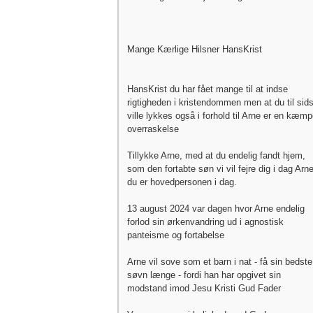
Mange Kærlige Hilsner HansKrist
HansKrist du har fået mange til at indse
rigtigheden i kristendommen men at du til sids
ville lykkes også i forhold til Arne er en kæm
overraskelse
Tillykke Arne, med at du endelig fandt hjem,
som den fortabte søn vi vil fejre dig i dag Arne
du er hovedpersonen i dag.
13 august 2024 var dagen hvor Arne endelig
forlod sin ørkenvandring ud i agnostisk
panteisme og fortabelse
Arne vil sove som et barn i nat - få sin bedste
søvn længe - fordi han har opgivet sin
modstand imod Jesu Kristi Gud Fader