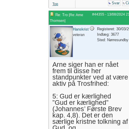
Svar
Ci
Top
#44355
-
13/08/2024
2
Re: Tro
[
Re: Arne
Thomsen
]
Registeret: 30/03/
Hanskrist
Indlæg: 3677
veteran
Sted: Nørresundby
Arne siger han er nået
frem til disse her
standpunkter ved at være
aktiv på Trosfrihed:
5: Gud er kærlighed
”Gud er kærlighed”
(Johannes’ Første Brev
kap. 4,8). Det er den
særlige kristne tolkning af
Gud, og