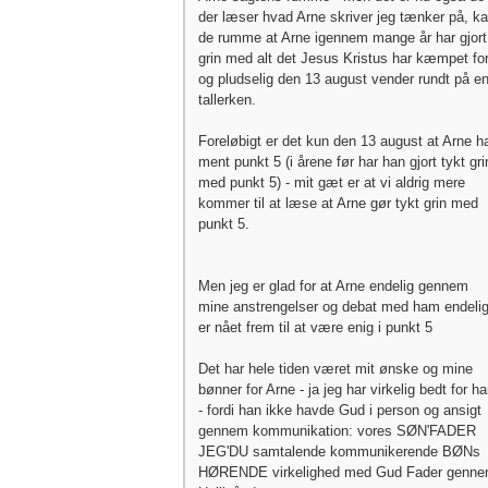
der læser hvad Arne skriver jeg tænker på, k
de rumme at Arne igennem mange år har gjort
grin med alt det Jesus Kristus har kæmpet fo
og pludselig den 13 august vender rundt på e
tallerken.
Foreløbigt er det kun den 13 august at Arne h
ment punkt 5 (i årene før har han gjort tykt gri
med punkt 5) - mit gæt er at vi aldrig mere
kommer til at læse at Arne gør tykt grin med
punkt 5.
Men jeg er glad for at Arne endelig gennem
mine anstrengelser og debat med ham endeli
er nået frem til at være enig i punkt 5
Det har hele tiden været mit ønske og mine
bønner for Arne - ja jeg har virkelig bedt for h
- fordi han ikke havde Gud i person og ansigt
gennem kommunikation: vores SØN'FADER
JEG'DU samtalende kommunikerende BØNs
HØRENDE virkelighed med Gud Fader genn