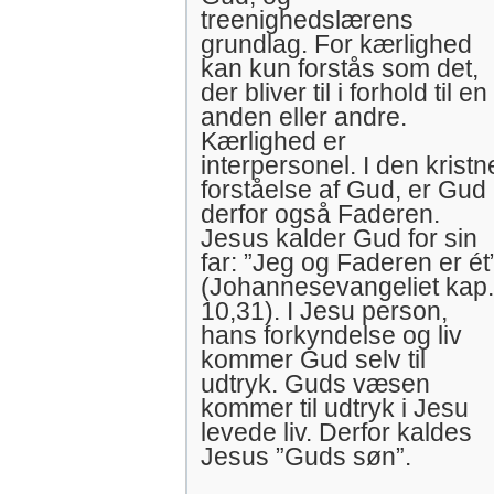
treenighedslærens
grundlag. For kærlighed
kan kun forstås som det,
der bliver til i forhold til en
anden eller andre.
Kærlighed er
interpersonel. I den kristn
forståelse af Gud, er Gud
derfor også Faderen.
Jesus kalder Gud for sin
far: ”Jeg og Faderen er ét
(Johannesevangeliet kap.
10,31). I Jesu person,
hans forkyndelse og liv
kommer Gud selv til
udtryk. Guds væsen
kommer til udtryk i Jesu
levede liv. Derfor kaldes
Jesus ”Guds søn”.