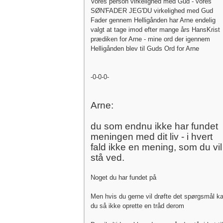
Vores person virkelighed med Gud - vores
SØN'FADER JEG'DU virkelighed med Gud
Fader gennem Helligånden har Arne endelig
valgt at tage imod efter mange års HansKrist
prædiken for Arne - mine ord der igennem
Helligånden blev til Guds Ord for Arne
-0-0-0-
Arne:
du som endnu ikke har fundet
meningen med dit liv - i hvert
fald ikke en mening, som du vil
stå ved.
Noget du har fundet på
Men hvis du gerne vil drøfte det spørgsmål k
du så ikke oprette en tråd derom