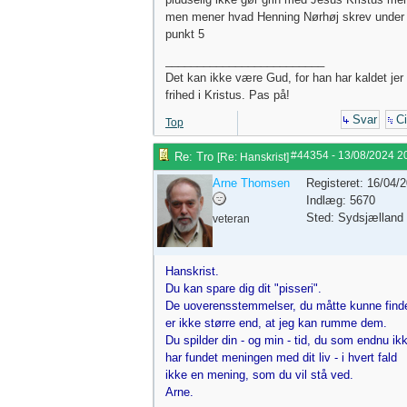
men mener hvad Henning Nørhøj skrev under
punkt 5
_________________________
Det kan ikke være Gud, for han har kaldet jer t
frihed i Kristus. Pas på!
Svar
Ci
Top
#44354
-
13/08/2024
2
Re: Tro
[
Re: Hanskrist
]
Arne Thomsen
Registeret: 16/04/
Indlæg: 5670
Sted: Sydsjælland
veteran
Hanskrist.
Du kan spare dig dit "pisseri".
De uoverensstemmelser, du måtte kunne find
er ikke større end, at jeg kan rumme dem.
Du spilder din - og min - tid, du som endnu ik
har fundet meningen med dit liv - i hvert fald
ikke en mening, som du vil stå ved.
Arne.