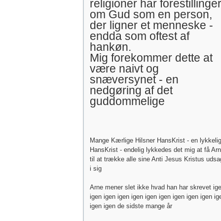
religioner har forestillinge
om Gud som en person,
der ligner et menneske -
endda som oftest af
hankøn.
Mig forekommer dette at
være naivt og
snæversynet - en
nedgøring af det
guddommelige
Mange Kærlige Hilsner HansKrist - en lykkeli
HansKrist - endelig lykkedes det mig at få Ar
til at trække alle sine Anti Jesus Kristus uds
i sig
Arne mener slet ikke hvad han har skrevet ig
igen igen igen igen igen igen igen igen igen ig
igen igen de sidste mange år