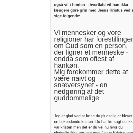
også vil i himlen - ihvertfald vil han ikke
længere gøre grin med Jesus Kristus ved a
sige følgende:
Vi mennesker og vore
religioner har forestillinge
om Gud som en person,
der ligner et menneske -
endda som oftest af
hankøn.
Mig forekommer dette at
være naivt og
snæversynet - en
nedgøring af det
guddommelige
Jeg er glad ved at læse du pludselig er blevet
en bekendende kristen. Du har før sagt du ik
var kristen men det er du vel nu hvor du
pludselig ikke gør grin med Jesus Kristus me