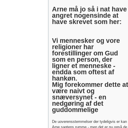
Arne må jo så i nat have
angret nogensinde at
have skrevet som her:
Vi mennesker og vore
religioner har
forestillinger om Gud
som en person, der
ligner et menneske -
endda som oftest af
hankøn.
Mig forekommer dette a
være naivt og
snæversynet - en
nedgøring af det
guddommelige
De uoverensstemmelser der tydeligvis er kan
Arne sagtens rumme - men det er nu også de