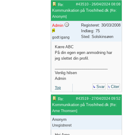
#43510
-
26/04/2024
08:08
Re:
Kommunikation på Trosfrihed.dk
[
Re:
Anonym
]
Registeret: 30/03/2008
Admin
Indlæg: 75
Sted: Solskinsøen
godt igang
Kære ABC
På din egen egen anmodning har
jeg slettet din profil.
_________________________
Venlig hilsen
Admin
Svar
Citer
Top
#43519
-
27/04/2024
09:52
Re:
Kommunikation på Trosfrihed.dk
[
Re:
Arne Thomsen
]
Anonym
Uregistreret
Hej Arne