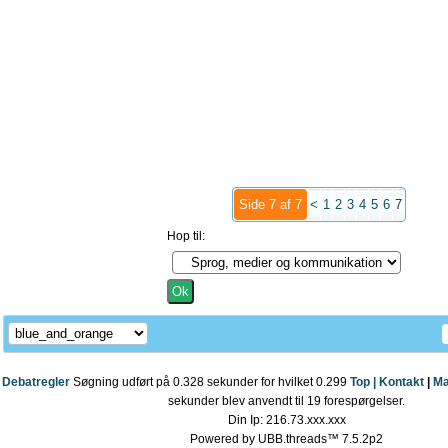
Side 7 af 7
<
1
2
3
4
5
6
7
Hop til:
Debatregler
Søgning udført på 0.328 sekunder for hvilket 0.299
Top |
Kontakt
|
Ma
sekunder blev anvendt til 19 forespørgelser.
Din Ip: 216.73.xxx.xxx
Powered by UBB.threads™ 7.5.2p2