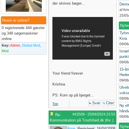
der skrives bøger...
Denne
af Ar
25/05
Hvem er online?
Nyhe
0 registrerede 444 gæster
Tyfon
og 348 søgemaskiner
Kina
online.
09/08
Key:
Admin
,
Global Mod
,
Mod
Israe
punkt
09/08
15-åri
Your friend forever
Heden
09/08
Krishna
Ulveb
vokse
PS: Kom op på bjerget...
09/08
Svar
Citer
Top
Ny ef
håndv
#43508
-
25/04/2024
23:53
Re:
09/08
Kommunikation på Trosfrihed.dk
[
Re:
]
Nyhed
Arne
Registeret: 16/04/2008