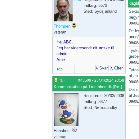
dagb
Indlæg: 5670
Sted: Sydsjælland
Sekså
begyn
09/08
Thomsen
De le
veteran
undgå
Hej ABC.
09/08
Jeg har videresendt dit ønske til
Tyskl
admin.
grebe
Arne.
09/08
Svar
Citer
Top
Tyfon
af en 
#43509
-
25/04/2024
23:58
Re:
09/08
Kommunikation på Trosfrihed.dk
[
Re:
]
Det e
til Je
Registeret: 30/03/2008
Indlæg: 3677
09/08
Sted: Nørresundby
Hanskrist
veteran