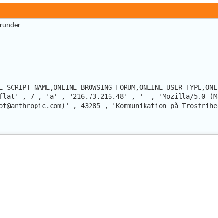
erunder
E_SCRIPT_NAME,ONLINE_BROWSING_FORUM,ONLINE_USER_TYPE,ONL
flat' , 7 , 'a' , '216.73.216.48' , '' , 'Mozilla/5.0 (M
ot@anthropic.com)' , 43285 , 'Kommunikation på Trosfrihe