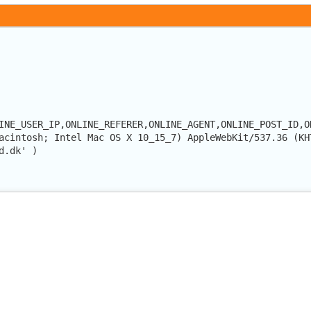
INE_USER_IP,ONLINE_REFERER,ONLINE_AGENT,ONLINE_POST_ID,O
acintosh; Intel Mac OS X 10_15_7) AppleWebKit/537.36 (KH
d.dk' )