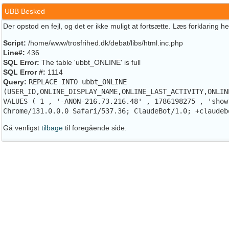
UBB Besked
Der opstod en fejl, og det er ikke muligt at fortsætte. Læs forklaring h
Script:
/home/www/trosfrihed.dk/debat/libs/html.inc.php
Line#:
436
SQL Error:
The table 'ubbt_ONLINE' is full
SQL Error #:
1114
Query:
REPLACE INTO ubbt_ONLINE
(USER_ID,ONLINE_DISPLAY_NAME,ONLINE_LAST_ACTIVITY,ONLIN
VALUES ( 1 , '-ANON-216.73.216.48' , 1786198275 , 'show
Chrome/131.0.0.0 Safari/537.36; ClaudeBot/1.0; +claudeb
Gå venligst
tilbage
til foregående side.