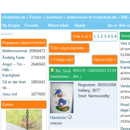
trosfrihed.dk
»
Forum
»
Samfund
»
Velkommen til trosfrihed.dk
» ABC
Ny bruger
Forside
Aktive tråde
Hjælp
Du er ikke l
annonce
Sene
Side 6 af 6
<
1
2
3
4
5
6
Populære tråde
(visninger)
Ved d
Tråd valgmuligheder ↓
af so
Mellemrummet
20959472
01/08
Åndelig Føde
2726320
«
Forrige tråd
Næste tråd
»
Bevid
Angst – Tro –
2646563
Kærli
Håb –
#43170
-
18/03/2024
22:44
Re: Små
af Ar
Kærlighed
mennesker...
[
Re:
]
20/06
Så er der linet
1981641
Registeret: 30/03/2008
Verd
op...
Indlæg: 3677
af Ar
Jesu ord
1677655
Sted: Nørresundby
31/05
Galleri
Hvad 
dage
af so
Hanskrist
25/05
veteran
Denne