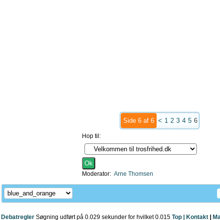
Side 6 af 6
<
1
2
3
4
5
6
Hop til:
Moderator:
Arne Thomsen
Debatregler
Søgning udført på 0.029 sekunder for hvilket 0.015
Top |
Kontakt
|
Ma