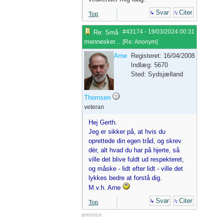
Svar
Citer
Top
#43174
-
19/03/2024
00:31
Re: Små
mennesker...
[
Re: Anonym
]
Arne
Registeret: 16/04/2008
Indlæg: 5670
Sted: Sydsjælland
Thomsen
veteran
Hej Gerth.
Jeg er sikker på, at hvis du
oprettede din egen tråd, og skrev
dër, alt hvad du har på hjerte, så
ville det blive fuldt ud respekteret,
og måske - lidt efter lidt - ville det
lykkes bedre at forstå dig.
M.v.h. Arne
Svar
Citer
Top
annonce