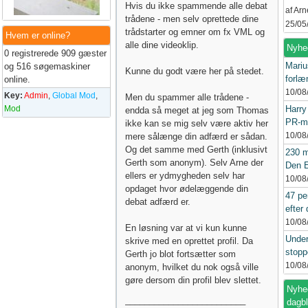
Hvis du ikke spammende alle debat
af Ar
trådene - men selv oprettede dine
25/05
trådstarter og emner om fx VML og
Hvem er online?
alle dine videoklip.
Nyhe
0 registrerede 909 gæster
​​Mar
og 516 søgemaskiner
Kunne du godt være her på stedet.
forlæ
online.
10/08
Key:
Admin
,
Global Mod
,
Men du spammer alle trådene -
Mod
Harry
endda så meget at jeg som Thomas
PR-ma
ikke kan se mig selv være aktiv her
10/08
mere sålænge din adfærd er sådan.
Og det samme med Gerth (inklusivt
230 m
Gerth som anonym). Selv Arne der
Den E
ellers er ydmygheden selv har
10/08
opdaget hvor ødelæggende din
47 pe
debat adfærd er.
efter
10/08
En løsning var at vi kun kunne
Under
skrive med en oprettet profil. Da
stopp
Gerth jo blot fortsætter som
10/08
anonym, hvilket du nok også ville
gøre dersom din profil blev slettet.
Nyhed
_________________________
dagb