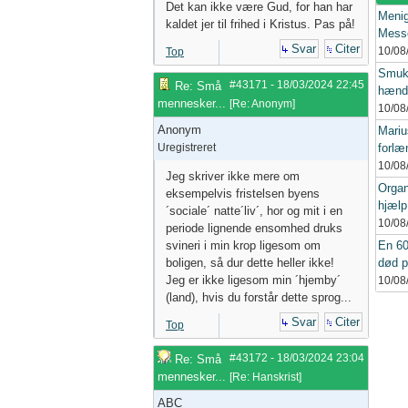
Det kan ikke være Gud, for han har
Menig
kaldet jer til frihed i Kristus. Pas på!
Mess
Svar
Citer
10/08
Top
Smukf
#43171
-
18/03/2024
22:45
Re: Små
hænde
mennesker...
[
Re: Anonym
]
10/08
Anonym
Mariu
Uregistreret
forlæ
10/08
Jeg skriver ikke mere om
Organ
eksempelvis fristelsen byens
hjælp
´sociale´ natte´liv´, hor og mit i en
10/08
periode lignende ensomhed druks
svineri i min krop ligesom om
En 60
boligen, så dur dette heller ikke!
død p
Jeg er ikke ligesom min ´hjemby´
10/08
(land), hvis du forstår dette sprog...
Svar
Citer
Top
#43172
-
18/03/2024
23:04
Re: Små
mennesker...
[
Re: Hanskrist
]
ABC