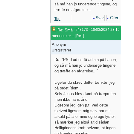
så må han jo undersøge tingene, og
træffe en afgørelse...
Svar
Citer
Top
#43173
-
18/03/2024
23:15
Re: Små
mennesker...
[
Re:
]
Anonym
Uregistreret
Du: "PS: Lad os få admin på banen,
og så må han jo undersøge tingene,
og træffe en afgørelse..."
Ligefør du skrev dette ´tænkte´ jeg
på ordet ´dom´.
Selv Jesus blev dømt på træpælen
men ikke hans ånd.
Ligesom jeg igen p.t. ved dette
skriveri ligesom mig selv om mit
afkald på alle mine egne ego lyster,
så mærker jeg altså altid sådan
Helligåndens kraft selvom, at ingen
vedkender mig idag.