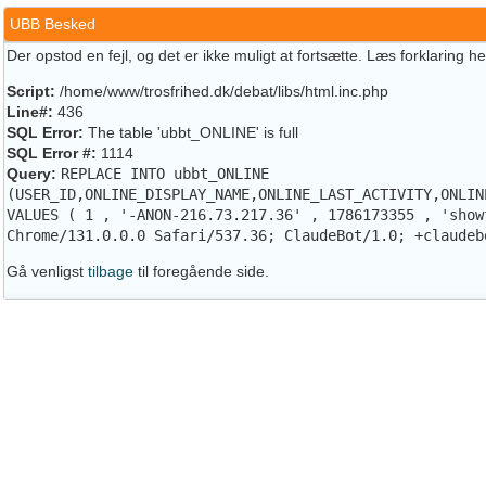
UBB Besked
Der opstod en fejl, og det er ikke muligt at fortsætte. Læs forklaring h
Script:
/home/www/trosfrihed.dk/debat/libs/html.inc.php
Line#:
436
SQL Error:
The table 'ubbt_ONLINE' is full
SQL Error #:
1114
Query:
REPLACE INTO ubbt_ONLINE
(USER_ID,ONLINE_DISPLAY_NAME,ONLINE_LAST_ACTIVITY,ONLIN
VALUES ( 1 , '-ANON-216.73.217.36' , 1786173355 , 'show
Chrome/131.0.0.0 Safari/537.36; ClaudeBot/1.0; +claudeb
Gå venligst
tilbage
til foregående side.