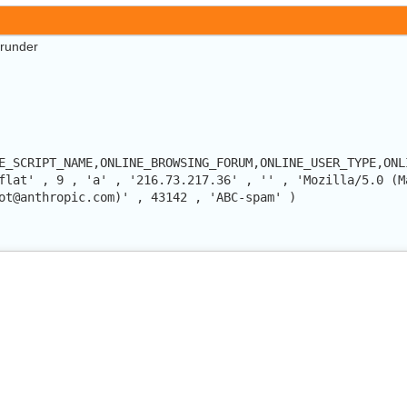
erunder
E_SCRIPT_NAME,ONLINE_BROWSING_FORUM,ONLINE_USER_TYPE,ONL
flat' , 9 , 'a' , '216.73.217.36' , '' , 'Mozilla/5.0 (M
ot@anthropic.com)' , 43142 , 'ABC-spam' )