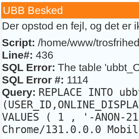
UBB Besked
Der opstod en fejl, og det er 
Script:
/home/www/trosfrihed.
Line#:
436
SQL Error:
The table 'ubbt_O
SQL Error #:
1114
Query:
REPLACE INTO ubb
(USER_ID,ONLINE_DISPLA
VALUES ( 1 , '-ANON-21
Chrome/131.0.0.0 Mobil