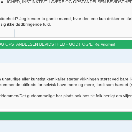
 Istedet = LIGHED, INSTINKTIVT LAVERE OG OPSTANDELSEN BEVIDST
ed mådehold? Jeg kender to gamle mænd, hvor den ene kun drikker en i
 sig ikke dødbringende fuld.
 OG OPSTANDELSEN BEVIDSTHED - GODT OG/E
[
Re: Anonym
]
naturlige eller kunstigt kemikalier starter virkningen størst ved bare l
ommende utilfreds for selvisk have mere og mere, fordi som hærdet (re
Guddommen/Det guddommelige har plads nok hos sit folk herligt om viljen