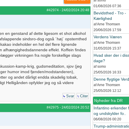
af somo
01/08/2026
07:36
#42974
-
24/02/2024
20:48
Bevidsthed - Tro -
Kærlighed
af Arne Thomsen
20/06/2026
17:59
en en genstand af dette ligesom et shot alkohol
Verdens Væren
-afslappende sindsro-dog også ´høj´ opstemthed
af Arne Thomsen
akao indeholder en hel del flere lignende
31/05/2026
15:37
en afhængighedsdannende effekt. Koffein findes
lægger virkningen fra nogle forskellige slags
Hvad sker der i dis
dage?
iskussion-kamp-krig, gudsmeditation, sjov (jeg
af somo
bruger humor imod fjenden/modstanderen),
25/05/2026
16:33
tter og andet dårligt endda skadelig tobak,
Denne flygtige Ver
ligt Helligånden opfylder jeg og så videre
af Arne Thomsen
25/05/2026
12:12
Svar
Citer
Nyheder fra DR
#42975
-
24/02/2024
20:52
Infantino erkender f
og undskylder fo..
06/08/2026
00:20
Trump-administrat