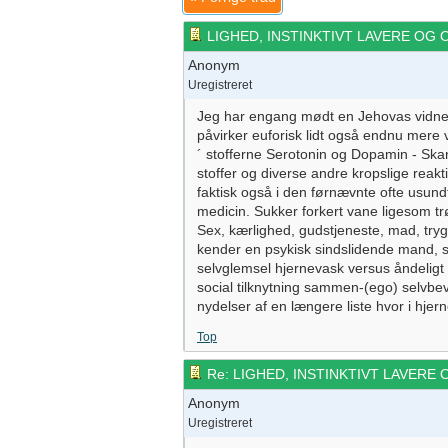
LIGHED, INSTINKTIVT LAVERE OG
Anonym
Uregistreret
Jeg har engang mødt en Jehovas vidner, 
påvirker euforisk lidt også endnu mer
´ stofferne Serotonin og Dopamin - Ska
stoffer og diverse andre kropslige rea
faktisk også i den førnævnte ofte usund
medicin. Sukker forkert vane ligesom tr
Sex, kærlighed, gudstjeneste, mad, tryg
kender en psykisk sindslidende mand, s
selvglemsel hjernevask versus åndeligt 
social tilknytning sammen-(ego) selvbevi
nydelser af en længere liste hvor i hje
Top
Re: LIGHED, INSTINKTIVT LAVERE
Anonym
Uregistreret