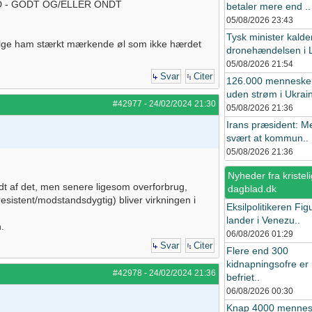
HED - GODT OG/ELLER ONDT
betaler mere end ..
05/08/2026
23:43
Tysk minister kalde
følge ham stærkt mærkende øl som ikke hærdet
dronehændelsen i L
05/08/2026
21:54
Svar
Citer
126.000 menneske
uden strøm i Ukrain
#42977
-
24/02/2024
21:30
05/08/2026
21:36
Irans præsident: M
svært at kommun..
05/08/2026
21:36
Nyheder fra kristeli
idt af det, men senere ligesom overforbrug,
dagblad.dk
sistent/modstandsdygtig) bliver virkningen i
Eksilpolitikeren Fig
lander i Venezu..
.
06/08/2026
01:29
Svar
Citer
Flere end 300
kidnapningsofre er
#42978
-
24/02/2024
21:36
befriet..
06/08/2026
00:30
Knap 4000 mennes