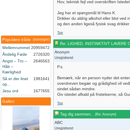
Hov, teknisk fejl ved overskriften
Jeg har et spørgsmål til Hans K.
Drikker du aldrig alkohol eller blot v
og den anden ligeså fysisk svag drikker
Top
Populære tråde
(visninger)
Re: LIGHED, INSTINKTIVT LAVERE
Mellemrummet
20959472
Anonym
Åndelig Føde
2726320
Uregistreret
Angst – Tro –
2646563
Håb –
P.s.
Kærlighed
Bemærk, når en person nyder det enten u
Så er der linet
1981641
overdreven begær og grådighed vil vedk
op...
sindet sådan mindre.
Jesu ord
1677655
Giv istedet afkald på fristelserne, så 
Galleri
Top
Tag dig sammen...
[
Re: Anonym
]
ABC
Uregistreret