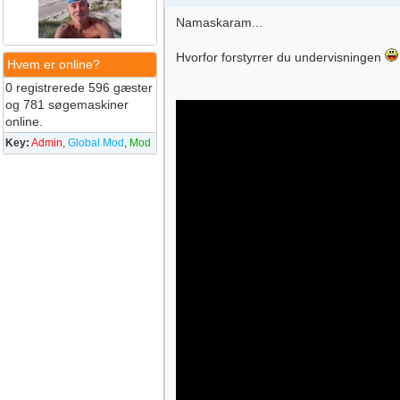
Namaskaram...
Hvorfor forstyrrer du undervisningen
Hvem er online?
0 registrerede 596 gæster
og 781 søgemaskiner
online.
Key:
Admin
,
Global Mod
,
Mod