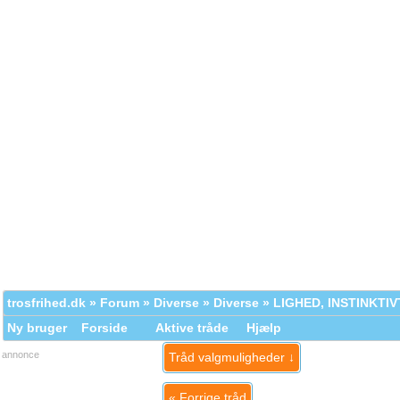
trosfrihed.dk
»
Forum
»
Diverse
»
Diverse
» LIGHED, INSTINKTI
Ny bruger
Forside
Aktive tråde
Hjælp
annonce
Tråd valgmuligheder ↓
«
Forrige tråd