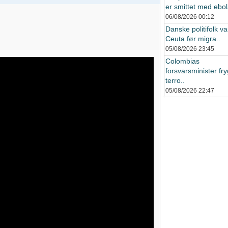
er smittet med ebol
06/08/2026
00:12
Danske politifolk var
Ceuta før migra..
05/08/2026
23:45
Colombias
forsvarsminister fry
terro..
05/08/2026
22:47