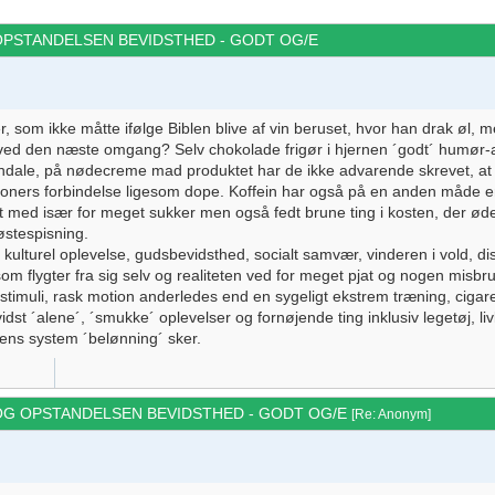
 OPSTANDELSEN BEVIDSTHED - GODT OG/E
som ikke måtte ifølge Biblen blive af vin beruset, hvor han drak øl, m
e ved den næste omgang? Selv chokolade frigør i hjernen ´godt´ humør
ndale, på nødecreme mad produktet har de ikke advarende skrevet, at k
ktioners forbindelse ligesom dope. Koffein har også på en anden måde 
t med især for meget sukker men også fedt brune ting i kosten, der øde
østespisning.
 kulturel oplevelse, gudsbevidsthed, socialt samvær, vinderen i vold, d
om flygter fra sig selv og realiteten ved for meget pjat og nogen mis
stimuli, rask motion anderledes end en sygeligt ekstrem træning, cigare
dst ´alene´, ´smukke´ oplevelser og fornøjende ting inklusiv legetøj, liv
rnens system ´belønning´ sker.
 OG OPSTANDELSEN BEVIDSTHED - GODT OG/E
[
Re: Anonym
]