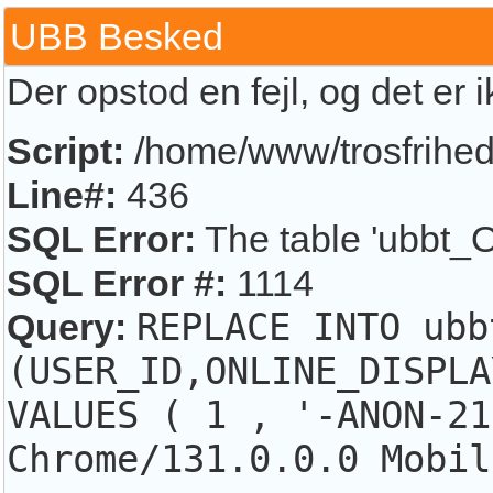
UBB Besked
Der opstod en fejl, og det er 
Script:
/home/www/trosfrihed.
Line#:
436
SQL Error:
The table 'ubbt_O
SQL Error #:
1114
Query:
REPLACE INTO ubb
(USER_ID,ONLINE_DISPLA
VALUES ( 1 , '-ANON-21
Chrome/131.0.0.0 Mobil