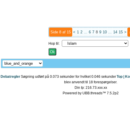
Side 8 af 15
<
1
2
...
6
7
8
9
10
...
14
15
>
Hop til:
Debatregler
Søgning udført på 0.073 sekunder for hvilket 0.046 sekunder
Top |
Ko
blev anvendt til 18 forespørgelser.
Din Ip: 216.73.xxx.xx
Powered by UBB.threads™ 7.5.2p2