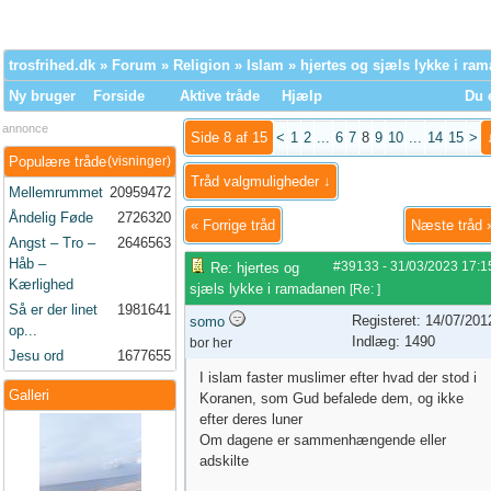
trosfrihed.dk
»
Forum
»
Religion
»
Islam
» hjertes og sjæls lykke i ra
Ny bruger
Forside
Aktive tråde
Hjælp
Du e
annonce
Side 8 af 15
<
1
2
...
6
7
8
9
10
...
14
15
>
Populære tråde
(visninger)
Tråd valgmuligheder ↓
Mellemrummet
20959472
Åndelig Føde
2726320
«
Forrige tråd
Næste tråd
Angst – Tro –
2646563
Håb –
#39133
-
31/03/2023
17:1
Re: hjertes og
Kærlighed
sjæls lykke i ramadanen
[
Re:
]
Så er der linet
1981641
Registeret: 14/07/201
somo
op...
Indlæg: 1490
bor her
Jesu ord
1677655
I islam faster muslimer efter hvad der stod i
Galleri
Koranen, som Gud befalede dem, og ikke
efter deres luner
Om dagene er sammenhængende eller
adskilte