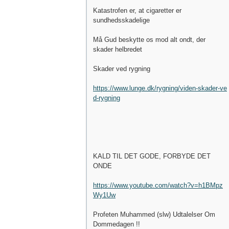
Katastrofen er, at cigaretter er
sundhedsskadelige
Må Gud beskytte os mod alt ondt, der
skader helbredet
Skader ved rygning
https://www.lunge.dk/rygning/viden-skader-ve
d-rygning
KALD TIL DET GODE, FORBYDE DET
ONDE
https://www.youtube.com/watch?v=h1BMpz
Wy1Uw
Profeten Muhammed (slw) Udtalelser Om
Dommedagen !!