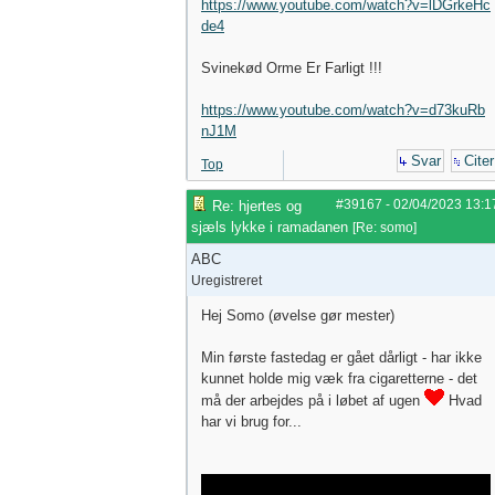
https://www.youtube.com/watch?v=lDGrkeHc
de4
Svinekød Orme Er Farligt !!!
https://www.youtube.com/watch?v=d73kuRb
nJ1M
Svar
Citer
Top
#39167
-
02/04/2023
13:1
Re: hjertes og
sjæls lykke i ramadanen
[
Re: somo
]
ABC
Uregistreret
Hej Somo (øvelse gør mester)
Min første fastedag er gået dårligt - har ikke
kunnet holde mig væk fra cigaretterne - det
må der arbejdes på i løbet af ugen
Hvad
har vi brug for...