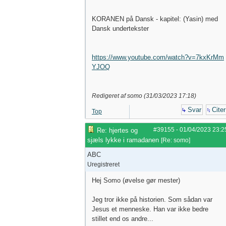
KORANEN på Dansk - kapitel: (Yasin) med
Dansk undertekster
https://www.youtube.com/watch?v=7kxKrMm
YJOQ
Redigeret af somo (
31/03/2023
17:18
)
Svar
Citer
Top
#39155
-
01/04/2023
23:2
Re: hjertes og
sjæls lykke i ramadanen
[
Re: somo
]
ABC
Uregistreret
Hej Somo (øvelse gør mester)
Jeg tror ikke på historien. Som sådan var
Jesus et menneske. Han var ikke bedre
stillet end os andre...