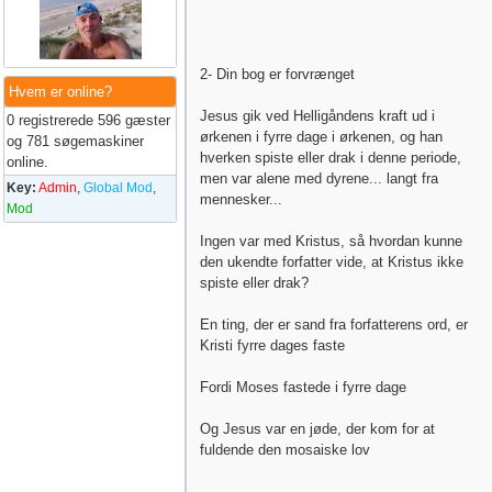
2- Din bog er forvrænget
Hvem er online?
Jesus gik ved Helligåndens kraft ud i
0 registrerede 596 gæster
ørkenen i fyrre dage i ørkenen, og han
og 781 søgemaskiner
hverken spiste eller drak i denne periode,
online.
men var alene med dyrene... langt fra
Key:
Admin
,
Global Mod
,
mennesker...
Mod
Ingen var med Kristus, så hvordan kunne
den ukendte forfatter vide, at Kristus ikke
spiste eller drak?
En ting, der er sand fra forfatterens ord, er
Kristi fyrre dages faste
Fordi Moses fastede i fyrre dage
Og Jesus var en jøde, der kom for at
fuldende den mosaiske lov