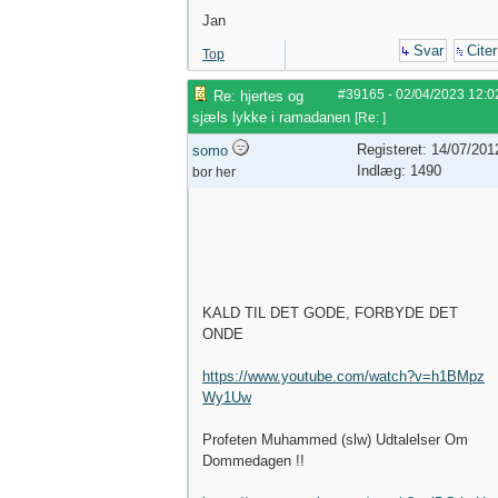
Jan
Svar
Citer
Top
#39165
-
02/04/2023
12:0
Re: hjertes og
sjæls lykke i ramadanen
[
Re:
]
Registeret: 14/07/201
somo
Indlæg: 1490
bor her
KALD TIL DET GODE, FORBYDE DET
ONDE
https://www.youtube.com/watch?v=h1BMpz
Wy1Uw
Profeten Muhammed (slw) Udtalelser Om
Dommedagen !!