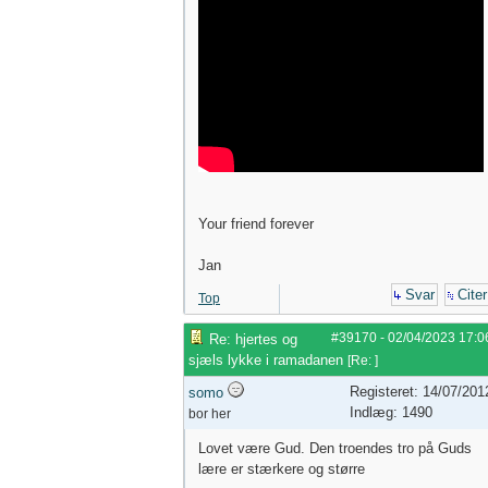
Your friend forever
Jan
Svar
Citer
Top
#39170
-
02/04/2023
17:0
Re: hjertes og
sjæls lykke i ramadanen
[
Re:
]
Registeret: 14/07/201
somo
Indlæg: 1490
bor her
Lovet være Gud. Den troendes tro på Guds
lære er stærkere og større