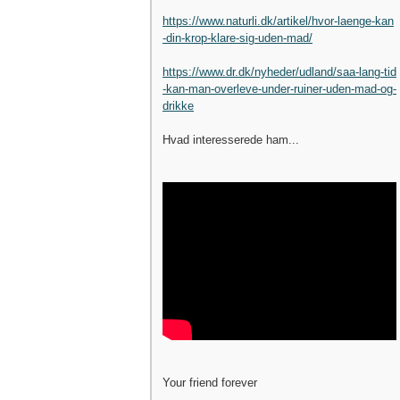
https://www.naturli.dk/artikel/hvor-laenge-kan
-din-krop-klare-sig-uden-mad/
https://www.dr.dk/nyheder/udland/saa-lang-tid
-kan-man-overleve-under-ruiner-uden-mad-og-
drikke
Hvad interesserede ham...
Your friend forever