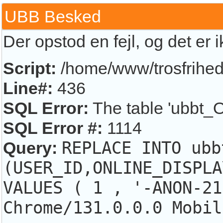
UBB Besked
Der opstod en fejl, og det er 
Script:
/home/www/trosfrihed.
Line#:
436
SQL Error:
The table 'ubbt_O
SQL Error #:
1114
Query:
REPLACE INTO ubb
(USER_ID,ONLINE_DISPLA
VALUES ( 1 , '-ANON-21
Chrome/131.0.0.0 Mobil