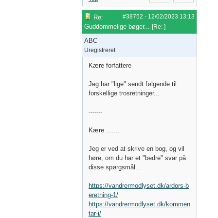
#38752
-
12/02/2023
13:13
Re:
Guddommelige bøger...
[
Re:
]
ABC
Uregistreret
Kære forfattere
Jeg har "lige" sendt følgende til
forskellige trosretninger...
-------
Kære .......
Jeg er ved at skrive en bog, og vil
høre, om du har et "bedre" svar på
disse spørgsmål...
https://vandrermodlyset.dk/ardors-b
eretning-1/
https://vandrermodlyset.dk/kommen
tar-i/