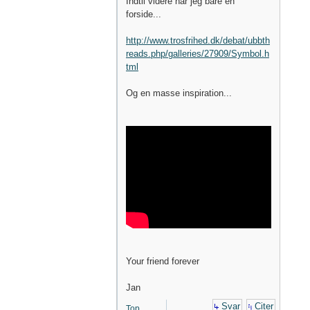
Indtil videre har jeg bare en
forside...
http://www.trosfrihed.dk/debat/ubbth
reads.php/galleries/27909/Symbol.h
tml
Og en masse inspiration...
Your friend forever
Jan
Svar
Citer
Top