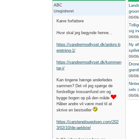
ABC
Landsr
Uregistreret
groom
06/08
Kære forfattere
Tidli
sig in
Hvor skal jeg begynde henne...
06/08
https://vandrermodlyset.dk/ardors-b
Ny af
eretning-1/
spille
06/08
https://vandrermodlyset.dk/kommen
Drone
tar-i/
grønt
06/08
Kan tingene hænge anderledes
Ninte
sammen? Det vil jeg spørge de
selv 
forskellige trossamfund om og
06/08
bygge bogen op på den måde
Håber andre vil være med til at
skrive en bestseller
https://carstenplougolsen.com/202
3/02/10/de-aeldste/