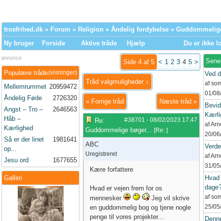
trosfrihed.dk
»
Forum
»
Religion
»
Åndelig fordybelse
» Guddommelige 
Ny bruger
Forside
Aktive tråde
Hjælp
Du er ikke l
annonce
Sene
Side 4 af 5
<
1
2
3
4
5
>
Populære tråde
(visninger)
Ved d
Tråd valgmuligheder ↓
af so
Mellemrummet
20959472
01/08
Åndelig Føde
2726320
«
Forrige tråd
Næste tråd
»
Bevid
Angst – Tro –
2646563
Kærli
Håb –
#38701
-
08/02/2023
17:47
Re:
af Ar
Kærlighed
Guddommelige bøger...
[
Re:
]
20/06
Så er der linet
1981641
ABC
Verd
op...
Uregistreret
af Ar
Jesu ord
1677655
31/05
Kære forfattere
Galleri
Hvad 
dage
Hvad er vejen frem for os
af so
mennesker
Jeg vil skrive
25/05
en guddommelig bog og tjene nogle
penge til vores projekter...
Denne