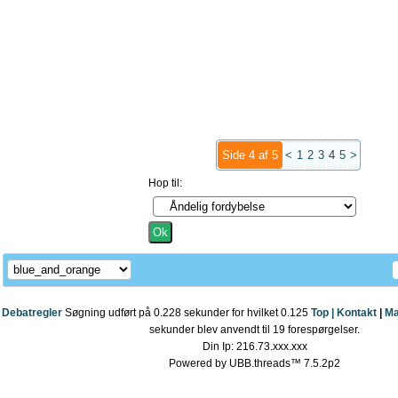
Side 4 af 5
<
1
2
3
4
5
>
Hop til:
Debatregler
Søgning udført på 0.228 sekunder for hvilket 0.125
Top |
Kontakt
|
Ma
sekunder blev anvendt til 19 forespørgelser.
Din Ip: 216.73.xxx.xxx
Powered by UBB.threads™ 7.5.2p2