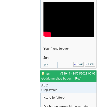
Your friend forever
Jan
Svar
Citer
Top
#38944
-
14/03/2023
00:09
Re:
Guddommelige bøger...
[
Re:
]
ABC
Uregistreret
Kære forfattere
Der har desværre ikke været den