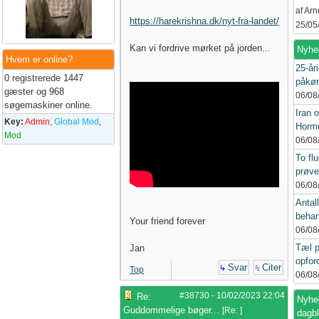
af Ar
https://harekrishna.dk/nyt-fra-landet/
25/05
Kan vi fordrive mørket på jorden...
Nyhe
Hvem er online?
25-åri
0 registrerede 1447
påkør
gæster og 968
06/08
søgemaskiner online.
Iran 
Key:
Admin
,
Global Mod
,
Hormu
Mod
06/08
To flu
prøve
06/08
Antall
behan
Your friend forever
06/08
Tæl p
Jan
opford
Svar
Citer
Top
06/08
#38730
-
10/02/2023
22:04
Re:
Nyhed
Guddommelige bøger...
[
Re:
]
dagb