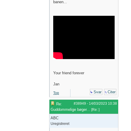
banen...
Your friend forever
Jan
Svar
Citer
Top
#38949
-
14/03/2023
10:38
Re:
Guddommelige bøger...
[
Re:
]
ABC
Uregistreret