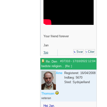
Your friend forever
Jan
Svar
Citer
Top
#37310
-
17/10/2022
12:04
Re: Den
bedste religion...
[
Re:
]
Arne
Registeret: 16/04/2008
Indlæg: 5670
Sted: Sydsjælland
Thomsen
veteran
Hej Jan.