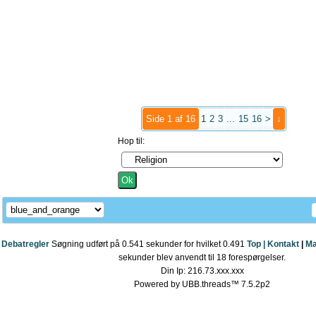
Side 1 af 16
1
2
3
...
15
16
>
↓
Hop til:
Debatregler
Søgning udført på 0.541 sekunder for hvilket 0.491
Top |
Kontakt
|
Ma
sekunder blev anvendt til 18 forespørgelser.
Din Ip: 216.73.xxx.xxx
Powered by UBB.threads™ 7.5.2p2