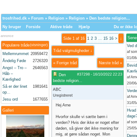
trosfrihed.dk
»
Forum
»
Religion
»
Religion
» Den bedste religion...
Ny bruger
Forside
Aktive tråde
Hjælp
Du er ikke l
annonce
Sene
Side 1 af 16
1
2
3
...
15
16
>
↓
Populære tråde
(visninger)
Ved d
Tråd valgmuligheder ↓
af so
Mellemrummet
20959472
01/08
Åndelig Føde
2726320
«
Forrige tråd
Næste tråd
»
Bevid
Angst – Tro –
2646563
Kærli
Håb –
#37298
-
16/10/2022
22:23
Den
af Ar
Kærlighed
bedste religion...
20/06
Så er der linet
1981641
ABC
Verd
op...
Uregistreret
af Ar
Jesu ord
1677655
31/05
Hej Arne
Galleri
Hvad 
dage
Hvorfor skulle vi sætte børn i
af so
verden? Hvis der ikke er noget efter
døden, så giver det ikke mening for
25/05
mig, at gøre sådan noget. Mon
Denne