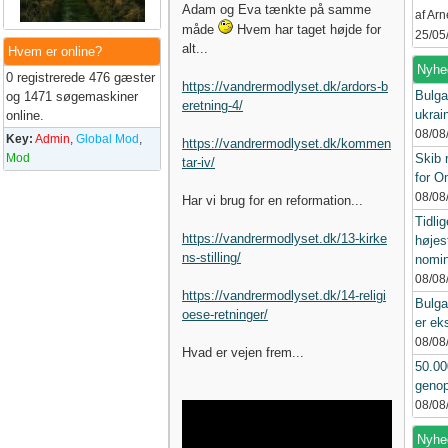
Adam og Eva tænkte på samme
af Ar
måde
Hvem har taget højde for
25/05
alt...
Hvem er online?
Nyhe
0 registrerede 476 gæster
https://vandrermodlyset.dk/ardors-b
Bulga
og 1471 søgemaskiner
eretning-4/
ukrai
online.
08/08
Key:
Admin
,
Global Mod
,
https://vandrermodlyset.dk/kommen
Mod
Skib 
tar-iv/
for 
08/08
Har vi brug for en reformation...
Tidlig
https://vandrermodlyset.dk/13-kirke
højes
ns-stilling/
nomin
08/08
https://vandrermodlyset.dk/14-religi
Bulga
oese-retninger/
er ek
08/08
Hvad er vejen frem...
50.00
genop
08/08
Nyhed