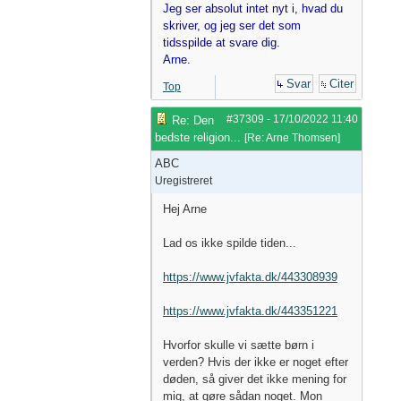
Jeg ser absolut intet nyt i, hvad du
skriver, og jeg ser det som
tidsspilde at svare dig.
Arne.
Svar
Citer
Top
#37309
-
17/10/2022
11:40
Re: Den
bedste religion...
[
Re: Arne Thomsen
]
ABC
Uregistreret
Hej Arne
Lad os ikke spilde tiden...
https://www.jvfakta.dk/443308939
https://www.jvfakta.dk/443351221
Hvorfor skulle vi sætte børn i
verden? Hvis der ikke er noget efter
døden, så giver det ikke mening for
mig, at gøre sådan noget. Mon