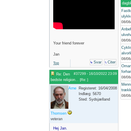
dagb
Fastk
ulykke
08/08
Anbef
ulveh
08/08
Your friend forever
Cykli
alvorl
Jan
08/08
Svar
Citer
Top
Oman
forhan
#37299
-
16/10/2022
23:09
Re: Den
08/08
bedste religion...
[
Re:
]
Menne
Arne
Registeret: 16/04/2008
trækk
Indlæg: 5670
08/08
Sted: Sydsjælland
Thomsen
veteran
Hej Jan.