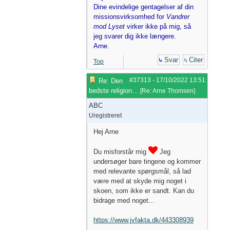
Dine evindelige gentagelser af din
missionsvirksomhed for
Vandrer
mod Lyset
virker ikke på mig, så
jeg svarer dig ikke længere.
Arne.
Svar
Citer
Top
#37313
-
17/10/2022
13:51
Re: Den
bedste religion...
[
Re: Arne Thomsen
]
ABC
Uregistreret
Hej Arne
Du misforstår mig
Jeg
undersøger bare tingene og kommer
med relevante spørgsmål, så lad
være med at skyde mig noget i
skoen, som ikke er sandt. Kan du
bidrage med noget...
https://www.jvfakta.dk/443308939