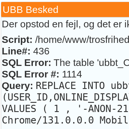
UBB Besked
Der opstod en fejl, og det er 
Script:
/home/www/trosfrihed.
Line#:
436
SQL Error:
The table 'ubbt_O
SQL Error #:
1114
Query:
REPLACE INTO ubb
(USER_ID,ONLINE_DISPLA
VALUES ( 1 , '-ANON-21
Chrome/131.0.0.0 Mobil