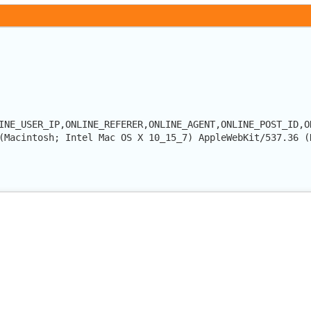
INE_USER_IP,ONLINE_REFERER,ONLINE_AGENT,ONLINE_POST_ID,O
(Macintosh; Intel Mac OS X 10_15_7) AppleWebKit/537.36 (