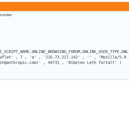
erunder
E_SCRIPT_NAME,ONLINE_BROWSING_FORUM,ONLINE_USER_TYPE,ONL
wflat' , 7 , 'a' , '216.73.217.142' , '' , 'Mozilla/5.0 
ot@anthropic.com)' , 44731 , 'Bibelen Leth fortalt' )