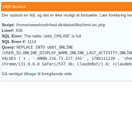
UBB Besked
Der opstod en fejl, og det er ikke muligt at fortsætte. Læs forklaring h
Script:
/home/www/trosfrihed.dk/debat/libs/html.inc.php
Line#:
436
SQL Error:
The table 'ubbt_ONLINE' is full
SQL Error #:
1114
Query:
REPLACE INTO ubbt_ONLINE
(USER_ID,ONLINE_DISPLAY_NAME,ONLINE_LAST_ACTIVITY,ONLIN
VALUES ( 1 , '-ANON-216.73.217.142' , 1786111220 , 'sho
Chrome/131.0.0.0 Safari/537.36; ClaudeBot/1.0; +claudeb
Gå venligst
tilbage
til foregående side.