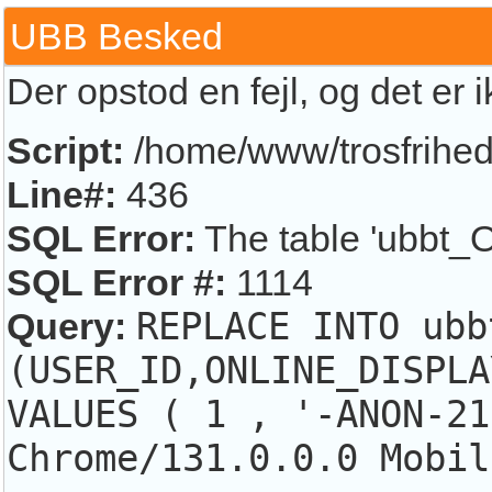
UBB Besked
Der opstod en fejl, og det er 
Script:
/home/www/trosfrihed.
Line#:
436
SQL Error:
The table 'ubbt_O
SQL Error #:
1114
Query:
REPLACE INTO ubb
(USER_ID,ONLINE_DISPLA
VALUES ( 1 , '-ANON-21
Chrome/131.0.0.0 Mobil