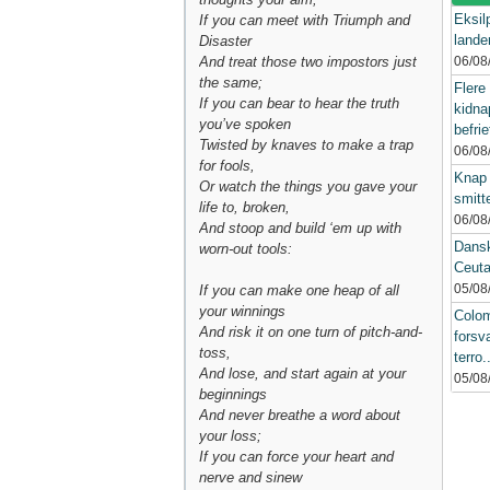
Eksil
If you can meet with Triumph and
lande
Disaster
And treat those two impostors just
06/08
the same;
Flere
If you can bear to hear the truth
kidna
you’ve spoken
befrie
Twisted by knaves to make a trap
06/08
for fools,
Knap 
Or watch the things you gave your
smitt
life to, broken,
06/08
And stoop and build ‘em up with
Danske
worn-out tools:
Ceuta
05/08
If you can make one heap of all
your winnings
Colo
And risk it on one turn of pitch-and-
forsv
toss,
terro.
And lose, and start again at your
05/08
beginnings
And never breathe a word about
your loss;
If you can force your heart and
nerve and sinew