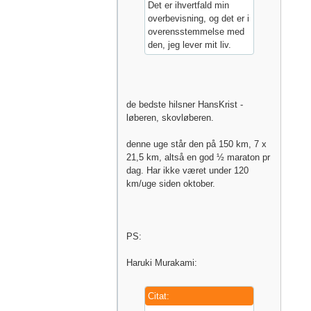
Det er ihvertfald min
overbevisning, og det er i
overensstemmelse med
den, jeg lever mit liv.
de bedste hilsner HansKrist -
løberen, skovløberen.
denne uge står den på 150 km, 7 x
21,5 km, altså en god ½ maraton pr
dag. Har ikke været under 120
km/uge siden oktober.
PS:
Haruki Murakami:
Citat: