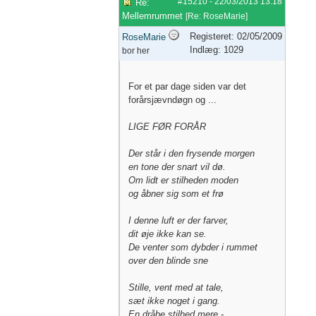
#15210
-
22/03/2013
13:18
Re:
Mellemrummet
[
Re: RoseMarie
]
Registeret: 02/05/2009
RoseMarie
Indlæg: 1029
bor her
For et par dage siden var det
forårsjævndøgn og ...
LIGE FØR FORÅR
Der står i den frysende morgen
en tone der snart vil dø.
Om lidt er stilheden moden
og åbner sig som et frø
I denne luft er der farver,
dit øje ikke kan se.
De venter som dybder i rummet
over den blinde sne
Stille, vent med at tale,
sæt ikke noget i gang.
En dråbe stilhed mere -