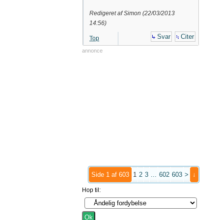
Redigeret af Simon (
22/03/2013
14:56
)
Svar
Citer
Top
annonce
Side 1 af 603
1
2
3
...
602
603
>
↓
Hop til: