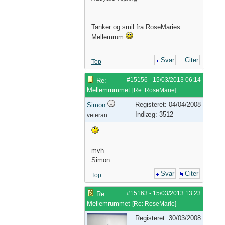
Tanker og smil fra RoseMaries
Mellemrum
Svar
Citer
Top
#15156
-
15/03/2013
06:14
Re:
Mellemrummet
[
Re: RoseMarie
]
Registeret: 04/04/2008
Simon
Indlæg: 3512
veteran
mvh
Simon
Svar
Citer
Top
#15163
-
15/03/2013
13:23
Re:
Mellemrummet
[
Re: RoseMarie
]
Registeret: 30/03/2008