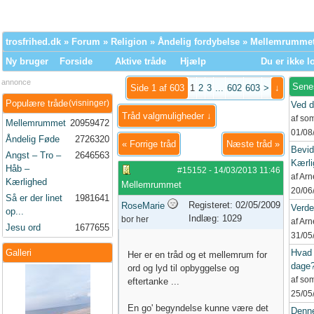
trosfrihed.dk
»
Forum
»
Religion
»
Åndelig fordybelse
» Mellemrumme
Ny bruger
Forside
Aktive tråde
Hjælp
Du er ikke l
annonce
Sene
Side 1 af 603
1
2
3
...
602
603
>
↓
Populære tråde
(visninger)
Ved d
Tråd valgmuligheder ↓
af so
Mellemrummet
20959472
01/08
Åndelig Føde
2726320
«
Forrige tråd
Næste tråd
»
Bevid
Angst – Tro –
2646563
Kærli
Håb –
#15152
-
14/03/2013
11:46
af Ar
Kærlighed
Mellemrummet
20/06
Så er der linet
1981641
Registeret: 02/05/2009
RoseMarie
Verd
op...
Indlæg: 1029
bor her
af Ar
Jesu ord
1677655
31/05
Galleri
Hvad 
Her er en tråd og et mellemrum for
dage
ord og lyd til opbyggelse og
af so
eftertanke ...
25/05
En go' begyndelse kunne være det
Denne