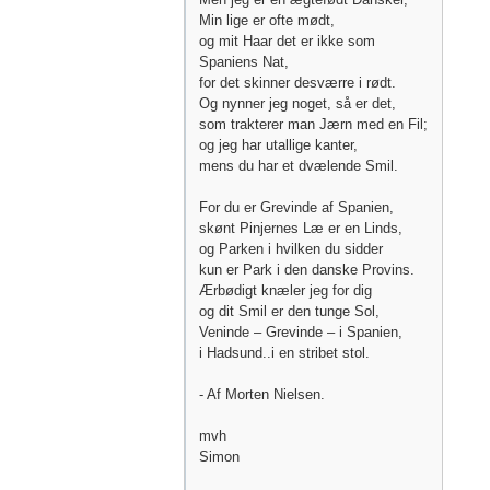
Min lige er ofte mødt,
og mit Haar det er ikke som
Spaniens Nat,
for det skinner desværre i rødt.
Og nynner jeg noget, så er det,
som trakterer man Jærn med en Fil;
og jeg har utallige kanter,
mens du har et dvælende Smil.
For du er Grevinde af Spanien,
skønt Pinjernes Læ er en Linds,
og Parken i hvilken du sidder
kun er Park i den danske Provins.
Ærbødigt knæler jeg for dig
og dit Smil er den tunge Sol,
Veninde – Grevinde – i Spanien,
i Hadsund..i en stribet stol.
- Af Morten Nielsen.
mvh
Simon