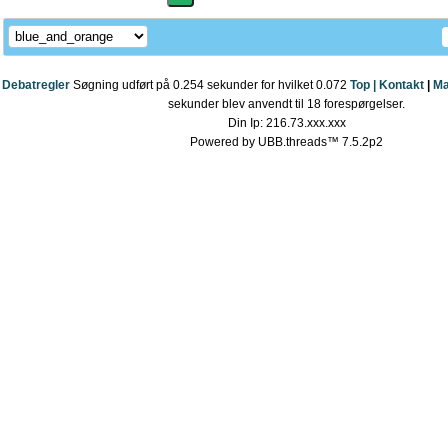
Debatregler
Søgning udført på 0.254 sekunder for hvilket 0.072
Top |
Kontakt
|
Ma
sekunder blev anvendt til 18 forespørgelser.
Din Ip: 216.73.xxx.xxx
Powered by UBB.threads™ 7.5.2p2