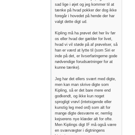
sad lige i øjet og jeg kommer til at
tænke på hvad pokker der dog ikke
foregår i hovedet på hende der har
valgt dette digt ud.
Kipling må ha prøvet det her liv før
os eller hvad der gælder for livet,
hvad vi vil støde på af prøvelser, så
han er værd at lytte til (som Siri er
inde på det, er livserfaringerne gode
nødvendige forudsætninger for at
kunne tænke).
Jeg har det ellers svært med digte,
men kan man skrive digte som
Kipling, så er det bare mere end
godkendt, og ikke kun noget
sprogligt vrøvl (intetsigende eller
kunstig leg med ord) som alt for
mange digte desværre er, nemlig
kejserens nye klæder alt for ofte.
Men Kiplings digt IF må også være
en sværvægter i digtningens