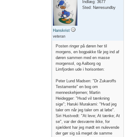
Indlæg: 3677
Sted: Nørresundby
Hanskrist
veteran
Posten ringer på døren her til
morgens, en bogpakke får jeg ind af
døren sammen med en masse
morgensol, og Aalborg og
Limfjorden ude i horisonten:
Peter Lund Madsen: "Dr Zukaroffs
Testamente" en bog om
menneskehjernen; Martin
Heidegger: "Hvad vil tænkning
sige"; Haruki Murakami: "Hvad jeg
taler om når jeg taler om at løbe".
Siri Hustvedt: "At leve; At tænke; At
se", var der desværre ikke, for
sjældent har jeg mødt en nulevende
der gør sig så meget de samme