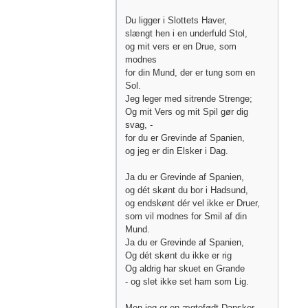
Du ligger i Slottets Haver,
slængt hen i en underfuld Stol,
og mit vers er en Drue, som
modnes
for din Mund, der er tung som en
Sol.
Jeg leger med sitrende Strenge;
Og mit Vers og mit Spil gør dig
svag, -
for du er Grevinde af Spanien,
og jeg er din Elsker i Dag.
Ja du er Grevinde af Spanien,
og dét skønt du bor i Hadsund,
og endskønt dér vel ikke er Druer,
som vil modnes for Smil af din
Mund.
Ja du er Grevinde af Spanien,
Og dét skønt du ikke er rig
Og aldrig har skuet en Grande
- og slet ikke set ham som Lig.
Men jeg er en ægtefødt Dansker,