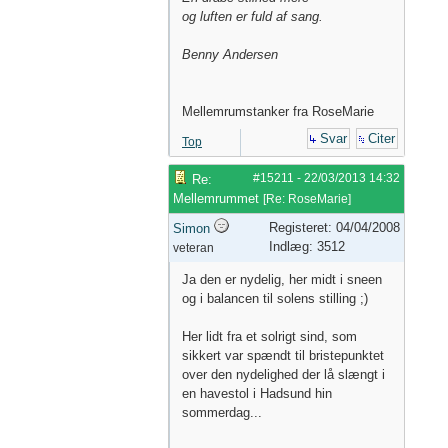
og luften er fuld af sang.
Benny Andersen
Mellemrumstanker fra RoseMarie
Svar
Citer
Top
#15211
-
22/03/2013
14:32
Re:
Mellemrummet
[
Re: RoseMarie
]
Registeret: 04/04/2008
Simon
Indlæg: 3512
veteran
Ja den er nydelig, her midt i sneen
og i balancen til solens stilling ;)
Her lidt fra et solrigt sind, som
sikkert var spændt til bristepunktet
over den nydelighed der lå slængt i
en havestol i Hadsund hin
sommerdag...