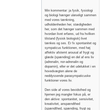
Min kommentar: ja fysik, fysiologi
og biologi hænger uløseligt sammen
med vores tænkning,
udholdenheden her, stædigheden
her, som det hænger sammen med
hvordan livet erfares, ud fra hvilken
tilstand (fysisk biologisk) livet
tænkes og ses. Er fx spontanitet og
sympaticus funktionen, med høj
affektiv afstemt arousal af frygt og
glæde (spænding) en del af ens liv
(adrenalin, nor-adrenalin og
dopamin), eller er det udelukket i en
hovedvægten alene de
neddyssende parasympaticuske
funktioner vores liv.
Den side af vores bevidsthed og
hjernen jeg mangler fokus på, er
den aktive: spontanitet, sensivitet,
kreativitet, anspændthed
(spændthed, spænding, frygt og