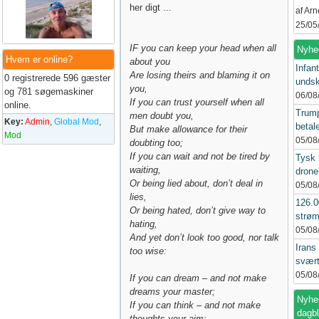
her digt ...
af Ar
25/05
IF you can keep your head when all
Nyhe
Hvem er online?
about you
Infant
Are losing theirs and blaming it on
0 registrerede 596 gæster
undsk
you,
og 781 søgemaskiner
06/08
If you can trust yourself when all
online.
Trump
men doubt you,
Key:
Admin
,
Global Mod
,
betal
But make allowance for their
Mod
05/08
doubting too;
If you can wait and not be tired by
Tysk 
waiting,
drone
Or being lied about, don’t deal in
05/08
lies,
126.
Or being hated, don’t give way to
strøm
hating,
05/08
And yet don’t look too good, nor talk
Irans
too wise:
svært
05/08
If you can dream – and not make
dreams your master;
Nyhed
If you can think – and not make
dagb
thoughts your aim;