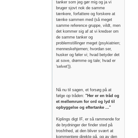
tanker som jeg gør mig og ja vi
bruger sjovt nok de samme
tænkere, forfattere og forskere at
tænke sammen med (så meget
samme reference gruppe, vildt, men
det kommer sig af at vi kredser om
de samme tanker og
problemstillinger meget (psykiatrien;
menneskehjernen; hvordan ser,
husker og føler vi; hvad betyder det
at sove, drømme og tale; hvad er
'selvet')).
Nå nu til sagen, et forsøg på at
følge op tråden:
"Her er en tråd og
et mellemrum for ord og lyd til
opbyggelse og eftertanke ..."
Kiplings digt IF, er så rammende for
de brydninger der finder sted på
trosfrihed, at den bliver svært at
kommentere direkte på, og av den