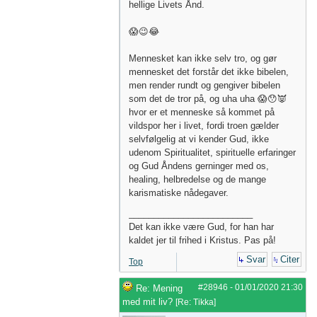
hellige Livets Ånd.
😱😉😂
Mennesket kan ikke selv tro, og gør
mennesket det forstår det ikke bibelen,
men render rundt og gengiver bibelen
som det de tror på, og uha uha 😱😯👿
hvor er et menneske så kommet på
vildspor her i livet, fordi troen gælder
selvfølgelig at vi kender Gud, ikke
udenom Spiritualitet, spirituelle erfaringer
og Gud Åndens gerninger med os,
healing, helbredelse og de mange
karismatiske nådegaver.
_________________________
Det kan ikke være Gud, for han har
kaldet jer til frihed i Kristus. Pas på!
Svar
Citer
Top
#28946
-
01/01/2020
21:30
Re: Mening
med mit liv?
[
Re: Tikka
]