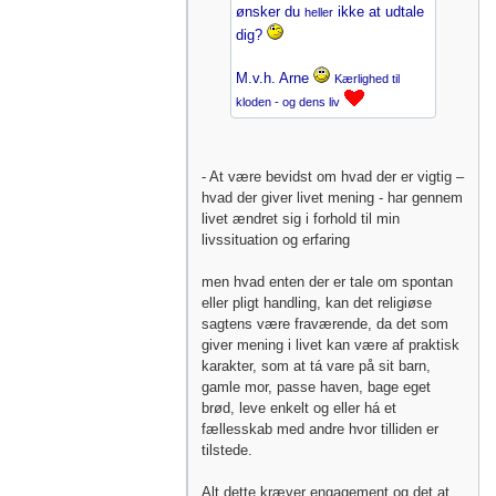
ønsker du
ikke at udtale
heller
dig?
M.v.h. Arne
Kærlighed til
kloden - og dens liv
- At være bevidst om hvad der er vigtig –
hvad der giver livet mening - har gennem
livet ændret sig i forhold til min
livssituation og erfaring
men hvad enten der er tale om spontan
eller pligt handling, kan det religiøse
sagtens være fraværende, da det som
giver mening i livet kan være af praktisk
karakter, som at tá vare på sit barn,
gamle mor, passe haven, bage eget
brød, leve enkelt og eller há et
fællesskab med andre hvor tilliden er
tilstede.
Alt dette kræver engagement og det at