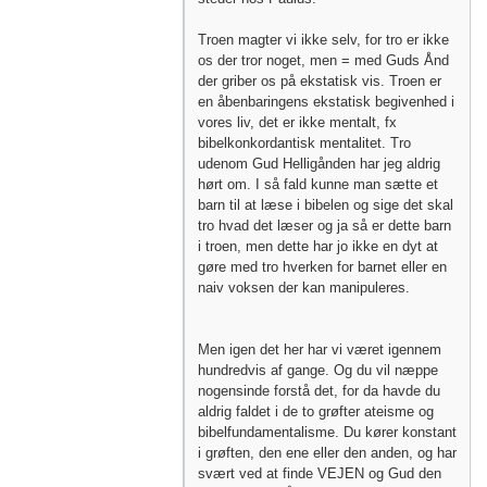
Troen magter vi ikke selv, for tro er ikke
os der tror noget, men = med Guds Ånd
der griber os på ekstatisk vis. Troen er
en åbenbaringens ekstatisk begivenhed i
vores liv, det er ikke mentalt, fx
bibelkonkordantisk mentalitet. Tro
udenom Gud Helligånden har jeg aldrig
hørt om. I så fald kunne man sætte et
barn til at læse i bibelen og sige det skal
tro hvad det læser og ja så er dette barn
i troen, men dette har jo ikke en dyt at
gøre med tro hverken for barnet eller en
naiv voksen der kan manipuleres.
Men igen det her har vi været igennem
hundredvis af gange. Og du vil næppe
nogensinde forstå det, for da havde du
aldrig faldet i de to grøfter ateisme og
bibelfundamentalisme. Du kører konstant
i grøften, den ene eller den anden, og har
svært ved at finde VEJEN og Gud den