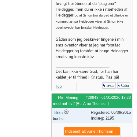
Iøvrigt tror Simon at du "plagierer"
Heidegger, men du er ikke i nærheden af
Heidegger
og at Simon tror du ved et tilfælde er
kommet tæt på Heidegger viser at Simon ikke
overhovedet har forstået Heidegger.
Sådan som jeg beskriver tingene i min
sms ovenfor viser at jeg har forstået
Heidegger og forstået at bruge Heidegger
kreativ og konstruktiv.
_________________________
Det kan ikke være Gud, for han har
kaldet jer til frihed i Kristus. Pas på!
Svar
Citer
Top
Re: Mening
#28943
-
01/01/2020
18:23
med mit liv?
[
Re: Arne Thomsen
]
Registeret: 05/09/2015
Tikka
Indlæg: 2195
bor her
Indsendt af: Arne Thomsen