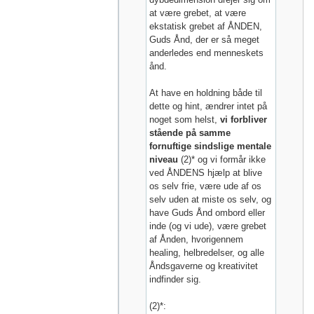
at være grebet, at være
ekstatisk grebet af ÅNDEN,
Guds Ånd, der er så meget
anderledes end menneskets
ånd.
At have en holdning både til
dette og hint, ændrer intet på
noget som helst,
vi forbliver
stående på samme
fornuftige sindslige mentale
niveau
(2)* og vi formår ikke
ved ÅNDENS hjælp at blive
os selv frie, være ude af os
selv uden at miste os selv, og
have Guds Ånd ombord eller
inde (og vi ude), være grebet
af Ånden, hvorigennem
healing, helbredelser, og alle
Åndsgaverne og kreativitet
indfinder sig.
(2)*: