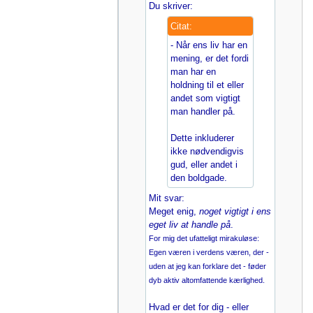
Du skriver:
Citat:
- Når ens liv har en
mening, er det fordi
man har en
holdning til et eller
andet som vigtigt
man handler på.
Dette inkluderer
ikke nødvendigvis
gud, eller andet i
den boldgade.
Mit svar:
Meget enig,
noget vigtigt i ens
eget liv at handle på
.
For mig det ufatteligt mirakuløse:
Egen væren i verdens væren, der -
uden at jeg kan forklare det - føder
dyb aktiv altomfattende kærlighed.
Hvad er det for dig - eller