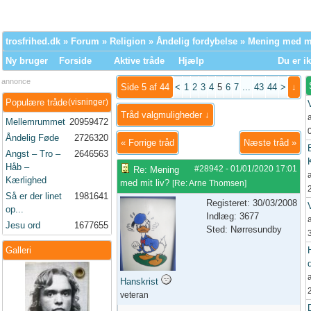
trosfrihed.dk
»
Forum
»
Religion
»
Åndelig fordybelse
» Mening med mi
Ny bruger
Forside
Aktive tråde
Hjælp
Du er ik
annonce
Side 5 af 44
<
1
2
3
4
5
6
7
...
43
44
>
↓
Populære tråde
(visninger)
Tråd valgmuligheder ↓
Mellemrummet
20959472
Åndelig Føde
2726320
«
Forrige tråd
Næste tråd
»
Angst – Tro –
2646563
Håb –
#28942
-
01/01/2020
17:01
Re: Mening
Kærlighed
med mit liv?
[
Re: Arne Thomsen
]
Så er der linet
1981641
Registeret: 30/03/2008
op...
Indlæg: 3677
Jesu ord
1677655
Sted: Nørresundby
Galleri
Hanskrist
veteran