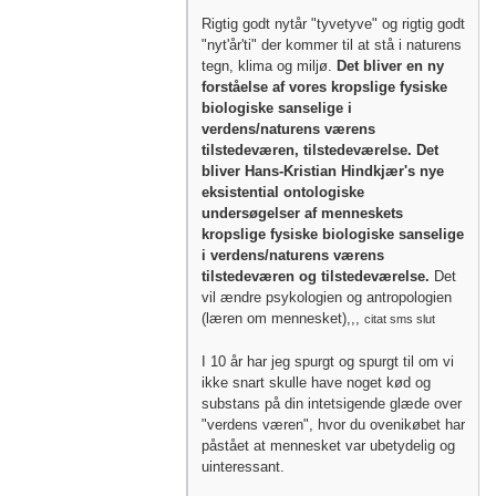
Rigtig godt nytår "tyvetyve" og rigtig godt
"nyt'år'ti" der kommer til at stå i naturens
tegn, klima og miljø.
Det bliver en ny
forståelse af vores kropslige fysiske
biologiske sanselige i
verdens/naturens værens
tilstedeværen, tilstedeværelse. Det
bliver Hans-Kristian Hindkjær's nye
eksistential ontologiske
undersøgelser af menneskets
kropslige fysiske biologiske sanselige
i verdens/naturens værens
tilstedeværen og tilstedeværelse.
Det
vil ændre psykologien og antropologien
(læren om mennesket),,,
citat sms slut
I 10 år har jeg spurgt og spurgt til om vi
ikke snart skulle have noget kød og
substans på din intetsigende glæde over
"verdens væren", hvor du ovenikøbet har
påstået at mennesket var ubetydelig og
uinteressant.