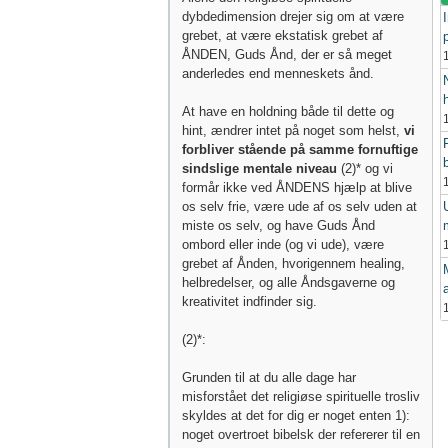
dybdedimension drejer sig om at være
I
grebet, at være ekstatisk grebet af
p
ÅNDEN, Guds Ånd, der er så meget
anderledes end menneskets ånd.
At have en holdning både til dette og
hint, ændrer intet på noget som helst,
vi
forbliver stående på samme fornuftige
sindslige mentale niveau
(2)* og vi
formår ikke ved ÅNDENS hjælp at blive
os selv frie, være ude af os selv uden at
miste os selv, og have Guds Ånd
ombord eller inde (og vi ude), være
grebet af Ånden, hvorigennem healing,
helbredelser, og alle Åndsgaverne og
kreativitet indfinder sig.
(2)*:
Grunden til at du alle dage har
misforstået det religiøse spirituelle trosliv
skyldes at det for dig er noget enten 1):
noget overtroet bibelsk der refererer til en