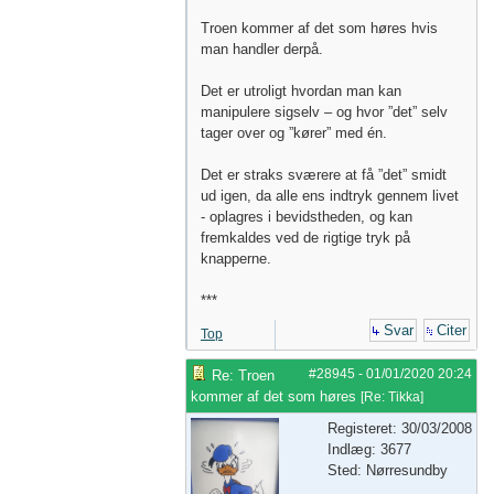
Troen kommer af det som høres hvis
man handler derpå.
Det er utroligt hvordan man kan
manipulere sigselv – og hvor ”det” selv
tager over og ”kører” med én.
Det er straks sværere at få ”det” smidt
ud igen, da alle ens indtryk gennem livet
- oplagres i bevidstheden, og kan
fremkaldes ved de rigtige tryk på
knapperne.
***
Svar
Citer
Top
#28945
-
01/01/2020
20:24
Re: Troen
kommer af det som høres
[
Re: Tikka
]
Registeret: 30/03/2008
Indlæg: 3677
Sted: Nørresundby