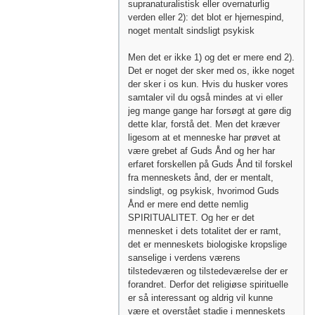
supranaturalistisk eller overnaturlig
verden eller 2): det blot er hjernespind,
noget mentalt sindsligt psykisk
Men det er ikke 1) og det er mere end 2).
Det er noget der sker med os, ikke noget
der sker i os kun. Hvis du husker vores
samtaler vil du også mindes at vi eller
jeg mange gange har forsøgt at gøre dig
dette klar, forstå det. Men det kræver
ligesom at et menneske har prøvet at
være grebet af Guds Ånd og her har
erfaret forskellen på Guds Ånd til forskel
fra menneskets ånd, der er mentalt,
sindsligt, og psykisk, hvorimod Guds
Ånd er mere end dette nemlig
SPIRITUALITET. Og her er det
mennesket i dets totalitet der er ramt,
det er menneskets biologiske kropslige
sanselige i verdens værens
tilstedeværen og tilstedeværelse der er
forandret. Derfor det religiøse spirituelle
er så interessant og aldrig vil kunne
være et overstået stadie i menneskets