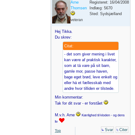
Arne
Registeret: 16/04/2008
Thomsen
Indlæg: 5670
Sted: Sydsjælland
veteran
Hej Tikka.
Du skrev:
Citat:
- det som giver mening i livet
kan være af praktisk karakter,
som at tá vare på sit barn,
gamle mor, passe haven,
bage eget brød, leve enkelt og
eller há et fællesskab med
andre hvor tilliden er tilstede.
Min kommentar:
Tak for dit svar - er forstået
M.v.h. Arne
Kærlighed til kloden - og dens
liv
Svar
Citer
Top