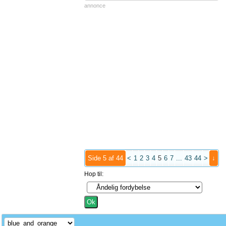
annonce
Side 5 af 44
<
1
2
3
4
5
6
7
...
43
44
>
↓
Hop til: