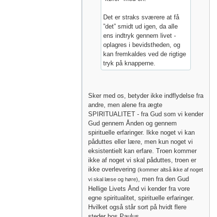
Det er straks sværere at få
”det” smidt ud igen, da alle
ens indtryk gennem livet -
oplagres i bevidstheden, og
kan fremkaldes ved de rigtige
tryk på knapperne.
Sker med os, betyder ikke indflydelse fra
andre, men alene fra ægte
SPIRITUALITET - fra Gud som vi kender
Gud gennem Ånden og gennem
spirituelle erfaringer. Ikke noget vi kan
påduttes eller lære, men kun noget vi
eksistentielt kan erfare. Troen kommer
ikke af noget vi skal påduttes, troen er
ikke overlevering
(kommer altså ikke af noget
, men fra den Gud
vi skal læse og høre)
Hellige Livets Ånd vi kender fra vore
egne spiritualitet, spirituelle erfaringer.
Hvilket også står sort på hvidt flere
steder hos Paulus.