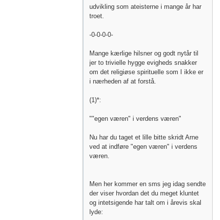
udvikling som ateisterne i mange år har
troet.
-0-0-0-0-
Mange kærlige hilsner og godt nytår til
jer to trivielle hygge evigheds snakker
om det religiøse spirituelle som I ikke er
i nærheden af at forstå.
(1)*:
""egen væren" i verdens væren"
Nu har du taget et lille bitte skridt Arne
ved at indføre "egen væren" i verdens
væren.
Men her kommer en sms jeg idag sendte
der viser hvordan det du meget kluntet
og intetsigende har talt om i årevis skal
lyde: