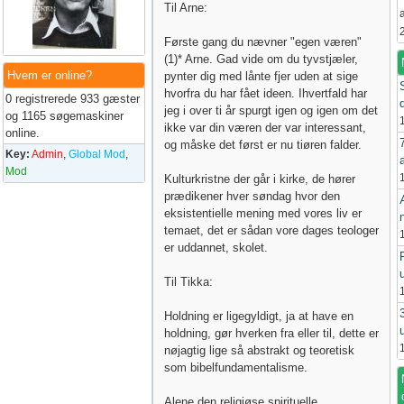
Til Arne:
Første gang du nævner "egen væren"
(1)* Arne. Gad vide om du tyvstjæler,
Hvem er online?
pynter dig med lånte fjer uden at sige
hvorfra du har fået ideen. Ihvertfald har
0 registrerede 933 gæster
jeg i over ti år spurgt igen og igen om det
og 1165 søgemaskiner
ikke var din væren der var interessant,
online.
og måske det først er nu tiøren falder.
Key:
Admin
,
Global Mod
,
Mod
Kulturkristne der går i kirke, de hører
prædikener hver søndag hvor den
eksistentielle mening med vores liv er
temaet, det er sådan vore dages teologer
er uddannet, skolet.
Til Tikka:
Holdning er ligegyldigt, ja at have en
holdning, gør hverken fra eller til, dette er
nøjagtig lige så abstrakt og teoretisk
som bibelfundamentalisme.
Alene den religiøse spirituelle