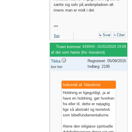
sætte sig selv på andenpladsen alt
imens man er midt i det.
***
Svar
Citer
Top
Troen kommer
#28944
-
01/01/2020
19:08
af det som høres
[
Re: Hanskrist
]
Registeret: 05/09/2015
Tikka
Indlæg: 2195
bor her
Indsendt af: Hanskrist
Holdning er ligegyldigt, ja at
have en holdning, gør hverken
fra eller til, dette er nøjagtig
lige så abstrakt og teoretisk
som bibelfundamentalisme.
Alene den religiøse spirituelle
dybdedimension drejer sig om