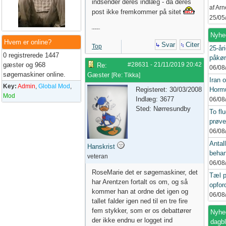
indsender deres indlæg - da deres
af Ar
post ikke fremkommer på sitet
25/05
¨¨¨¨
Nyhe
Hvem er online?
Svar
Citer
Top
25-åri
0 registrerede 1447
påkør
gæster og 968
#28631
-
21/11/2019
20:42
Re:
06/08
søgemaskiner online.
Gæster
[
Re: Tikka
]
Iran 
Key:
Admin
,
Global Mod
,
Registeret: 30/03/2008
Hormu
Mod
Indlæg: 3677
06/08
Sted: Nørresundby
To flu
prøve
06/08
Antall
Hanskrist
behan
veteran
06/08
RoseMarie det er søgemaskiner, det
Tæl p
har Arentzen fortalt os om, og så
opford
kommer han at ordne det igen og
06/08
tallet falder igen ned til en tre fire
fem stykker, som er os debattører
Nyhed
der ikke endnu er logget ind
dagb