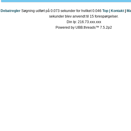
Debatregler
Søgning udført på 0.073 sekunder for hvilket 0.046
Top |
Kontakt
|
Ma
sekunder blev anvendt til 15 forespørgelser.
Din Ip: 216.73.xxx.xxx
Powered by UBB.threads™ 7.5.2p2