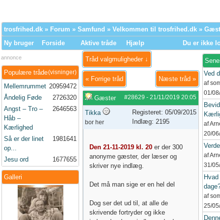
trosfrihed.dk
»
Forum
»
Samfund
»
Velkommen til trosfrihed.dk
» Gæst
Ny bruger
Forside
Aktive tråde
Hjælp
Du er ikke l
annonce
Tråd valgmuligheder ↓
Sene
Populære tråde
(visninger)
Ved d
«
Forrige tråd
Næste tråd
»
af so
Mellemrummet
20959472
01/08
Åndelig Føde
2726320
#28629
-
21/11/2019
20:05
Gæster
Bevid
Angst – Tro –
2646563
Registeret: 05/09/2015
Tikka
Kærli
Håb –
Indlæg: 2195
bor her
af Ar
Kærlighed
20/06
Så er der linet
1981641
Verd
Den 21-11-2019 kl. 20
er der 300
op...
af Ar
anonyme gæster, der læser og
Jesu ord
1677655
31/05
skriver nye indlæg.
Galleri
Hvad 
Det må man sige er en hel del
dage
af so
Dog ser det ud til, at alle de
25/05
skrivende fortryder og ikke
Denne