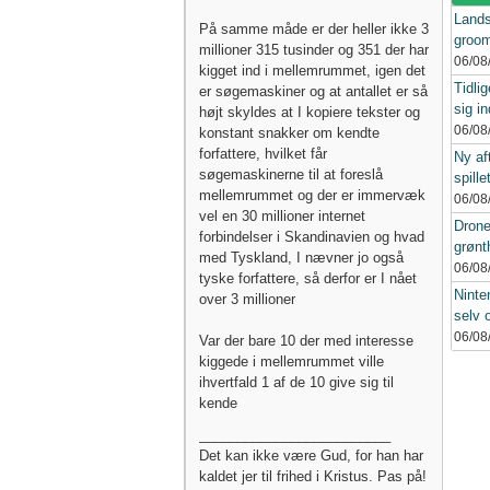
Landsr
På samme måde er der heller ikke 3
groom
millioner 315 tusinder og 351 der har
06/08
kigget ind i mellemrummet, igen det
Tidli
er søgemaskiner og at antallet er så
sig in
højt skyldes at I kopiere tekster og
06/08
konstant snakker om kendte
forfattere, hvilket får
Ny af
søgemaskinerne til at foreslå
spille
mellemrummet og der er immervæk
06/08
vel en 30 millioner internet
Drone
forbindelser i Skandinavien og hvad
grønt
med Tyskland, I nævner jo også
06/08
tyske forfattere, så derfor er I nået
Ninte
over 3 millioner
selv 
06/08
Var der bare 10 der med interesse
kiggede i mellemrummet ville
ihvertfald 1 af de 10 give sig til
kende
_________________________
Det kan ikke være Gud, for han har
kaldet jer til frihed i Kristus. Pas på!