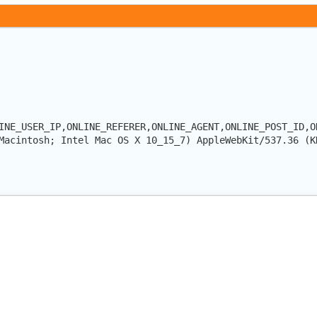
INE_USER_IP,ONLINE_REFERER,ONLINE_AGENT,ONLINE_POST_ID,O
Macintosh; Intel Mac OS X 10_15_7) AppleWebKit/537.36 (K