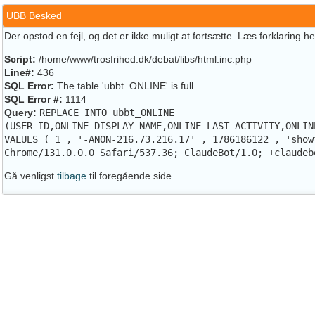
UBB Besked
Der opstod en fejl, og det er ikke muligt at fortsætte. Læs forklaring h
Script:
/home/www/trosfrihed.dk/debat/libs/html.inc.php
Line#:
436
SQL Error:
The table 'ubbt_ONLINE' is full
SQL Error #:
1114
Query:
REPLACE INTO ubbt_ONLINE
(USER_ID,ONLINE_DISPLAY_NAME,ONLINE_LAST_ACTIVITY,ONLIN
VALUES ( 1 , '-ANON-216.73.216.17' , 1786186122 , 'show
Chrome/131.0.0.0 Safari/537.36; ClaudeBot/1.0; +claudeb
Gå venligst
tilbage
til foregående side.