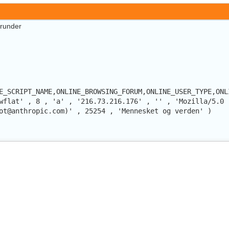
erunder
E_SCRIPT_NAME,ONLINE_BROWSING_FORUM,ONLINE_USER_TYPE,ONL
wflat' , 8 , 'a' , '216.73.216.176' , '' , 'Mozilla/5.0 
ot@anthropic.com)' , 25254 , 'Mennesket og verden' )