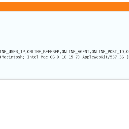
INE_USER_IP,ONLINE_REFERER,ONLINE_AGENT,ONLINE_POST_ID,O
(Macintosh; Intel Mac OS X 10_15_7) AppleWebKit/537.36 (