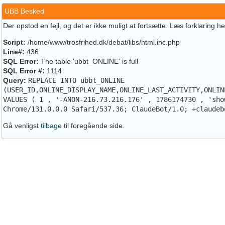
UBB Besked
Der opstod en fejl, og det er ikke muligt at fortsætte. Læs forklaring h
Script:
/home/www/trosfrihed.dk/debat/libs/html.inc.php
Line#:
436
SQL Error:
The table 'ubbt_ONLINE' is full
SQL Error #:
1114
Query:
REPLACE INTO ubbt_ONLINE
(USER_ID,ONLINE_DISPLAY_NAME,ONLINE_LAST_ACTIVITY,ONLIN
VALUES ( 1 , '-ANON-216.73.216.176' , 1786174730 , 'sho
Chrome/131.0.0.0 Safari/537.36; ClaudeBot/1.0; +claudeb
Gå venligst
tilbage
til foregående side.