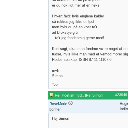
er du nok lidt mer af en heks.
I hvert fald: hvis englene kalder
så rokkes jeg ikke et fjed –
men hvis du på en kost ta’r
ad Bloksbjerg til
– ta’r jeg fandenmig gerne med!
Kort sagt, ska’ man fandme være noget af en
tudse, hvis ikke man med et vemod morer sig 
Rodes selskab: ISBN 87-11 11107 0.
mvh
Simon
Top
#23949
Re: Poetisk fryd..
[
Re: Simon
]
Regi
RoseMarie
Indl
bor her
Hej Simon