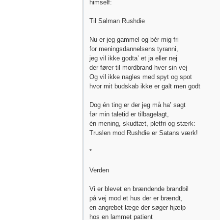
himself:
Til Salman Rushdie
Nu er jeg gammel og bér mig fri
for meningsdannelsens tyranni,
jeg vil ikke godta’ et ja eller nej
der fører til mordbrand hver sin vej
Og vil ikke nagles med spyt og spot
hvor mit budskab ikke er galt men godt
Dog én ting er der jeg må ha’ sagt
før min taletid er tilbagelagt,
én mening, skudtæt, pletfri og stærk:
Truslen mod Rushdie er Satans værk!
*
Verden
Vi er blevet en brændende brandbil
på vej mod et hus der er brændt,
en angrebet læge der søger hjælp
hos en lammet patient