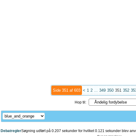
Side 351 af 603
<
1
2
...
349
350
351
352
35
Hop til:
Debatregler
Søgning udført på 0.207 sekunder for hvilket 0.121 sekunder blev anve