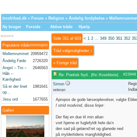
trosfrihed.dk
»
Forum
»
Religion
»
Åndelig fordybelse
» Mellemrumme
Ny bruger
Forside
Aktive tråde
Hjælp
annonce
Side 351 af 603
<
1
2
...
349
350
351
352
35
Populære tråde
(visninger)
Tråd valgmuligheder ↓
Mellemrummet
20959472
Åndelig Føde
2726320
«
Forrige tråd
Angst – Tro –
2646563
Håb –
#23948
Re: Poetisk fryd..
[
Re: RoseMarie
]
Kærlighed
Regi
Simon
Så er der linet
1981641
Indl
veteran
op...
Jesu ord
1677655
Apropos de gode læseoplevelser, valgte Ebb
I strid modvind
, disse linjer:
Galleri
Der fløj en due til min altan
vort hjørne er fuglefyldt hele da’n
den sad på gelænd’ret og glanede ned
på myldertidens mangfoldighed.