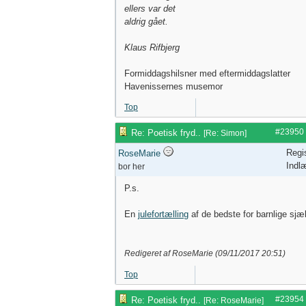
ellers var det
aldrig gået.
Klaus Rifbjerg
Formiddagshilsner med eftermiddagslatter
Havenissernes musemor
Top
#23950
Re: Poetisk fryd..
[
Re: Simon
]
Regi
RoseMarie
Indl
bor her
P.s.
En
julefortælling
af de bedste for barnlige sjæle 
Redigeret af RoseMarie (
09/11/2017
20:51
)
Top
#23954
Re: Poetisk fryd..
[
Re: RoseMarie
]