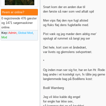
Snart kom der en anden due til
den første så nær som ved aftalt spil
Hvem er online?
0 registrerede 476 gæster
Men vips fløj den nye fugl afsted
og 1471 søgemaskiner
og fluks fløj dens fuglefælle med.
online.
Key:
Admin
,
Global Mod
,
Pist væk og jeg møder dem aldrig mer’
Mod
opslugt af rummet så langt jeg ser
Det hele, kort som et åndedræt,
var livets og glemslens selvportræt.
*
Og inden man ser sig for, har en lun Hr. Rode
bag andre i et kosteligt syn, fx tålte jeg gerne
langlemmede bag på Bodillens kost:
Bodil Wamberg
Jeg vil ikke kalde dig engel
for engle har ikke sex,
så kommer det an på krydderi