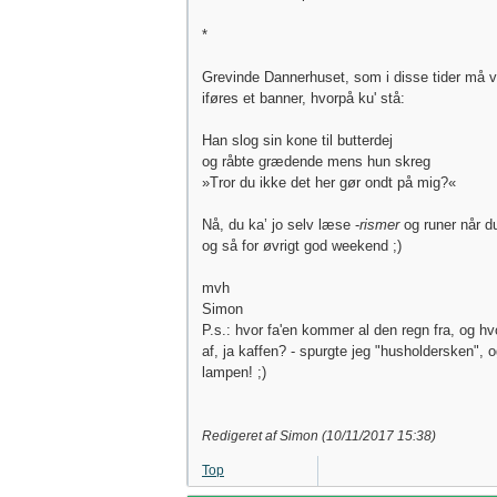
*
Grevinde Dannerhuset, som i disse tider må v
iføres et banner, hvorpå ku' stå:
Han slog sin kone til butterdej
og råbte grædende mens hun skreg
»Tror du ikke det her gør ondt på mig?«
Nå, du ka’ jo selv læse -
rismer
og runer når d
og så for øvrigt god weekend ;)
mvh
Simon
P.s.: hvor fa'en kommer al den regn fra, og hv
af, ja kaffen? - spurgte jeg "husholdersken", o
lampen! ;)
Redigeret af Simon (
10/11/2017
15:38
)
Top