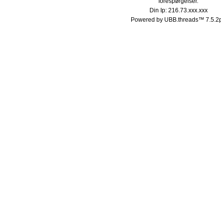
forespørgelser.
Din Ip: 216.73.xxx.xxx
Powered by UBB.threads™ 7.5.2