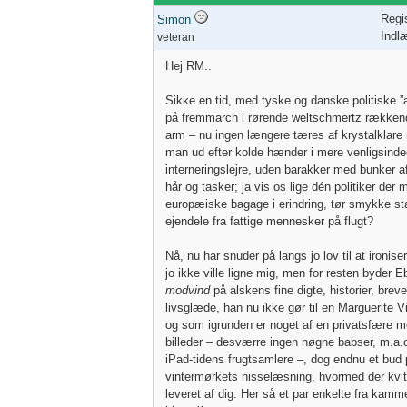
Regi
Simon
Indl
veteran
Hej RM..
Sikke en tid, med tyske og danske politiske ”a
på fremmarch i rørende weltschmertz rækkend
arm – nu ingen længere tæres af krystalklare
man ud efter kolde hænder i mere venligsind
interneringslejre, uden barakker med bunker a
hår og tasker; ja vis os lige dén politiker der
europæiske bagage i erindring, tør smykke s
ejendele fra fattige mennesker på flugt?
Nå, nu har snuder på langs jo lov til at ironise
jo ikke ville ligne mig, men for resten byder
modvind
på alskens fine digte, historier, brev
livsglæde, han nu ikke gør til en Marguerite V
og som igrunden er noget af en privatsfære m
billeder – desværre ingen nøgne babser, m.a.o
iPad-tidens frugtsamlere –, dog endnu et bud
vintermørkets nisselæsning, hvormed der kvitt
leveret af dig. Her så et par enkelte fra kamm