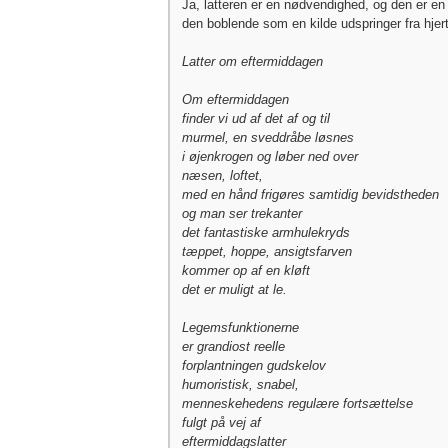
Ja, latteren er en nødvendighed, og den er en
den boblende som en kilde udspringer fra hjerte
Latter om eftermiddagen
Om eftermiddagen
finder vi ud af det af og til
murmel, en sveddråbe løsnes
i øjenkrogen og løber ned over
næsen, loftet,
med en hånd frigøres samtidig bevidstheden
og man ser trekanter
det fantastiske armhulekryds
tæppet, hoppe, ansigtsfarven
kommer op af en kløft
det er muligt at le.
Legemsfunktionerne
er grandiost reelle
forplantningen gudskelov
humoristisk, snabel,
menneskehedens regulære fortsættelse
fulgt på vej af
eftermiddagslatter