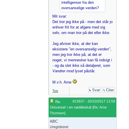
intelligenser fra den
oversanselige verden?
Mit svar:
Det tror jeg ikke på - men det står jo
enhver frit for at afgøre med sig
selv, om man tror på det eller ikke.
Jeg afviser ikke, at der kan
eksistere
"en oversanselig verden"
,
men jeg tror ikke på, at det er
noget, vi mennesker kan få indsigt i
- og da slet ikke så detaljeret, som
Vandrer mod lyset
påstår.
M.v.h. Arne
Svar
Citer
Top
#23837
-
20/10/2017
13:59
Re:
Universet i en nøddeskal
[
Re: Arne
Thomsen
]
ABC
Uregistreret