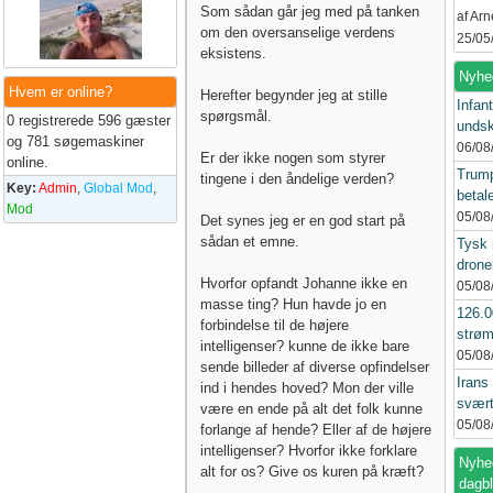
Som sådan går jeg med på tanken
af Ar
om den oversanselige verdens
25/05
eksistens.
Nyhe
Hvem er online?
Herefter begynder jeg at stille
Infant
spørgsmål.
0 registrerede 596 gæster
undsk
og 781 søgemaskiner
06/08
Er der ikke nogen som styrer
online.
Trump
tingene i den åndelige verden?
Key:
Admin
,
Global Mod
,
betal
Mod
05/08
Det synes jeg er en god start på
sådan et emne.
Tysk 
drone
Hvorfor opfandt Johanne ikke en
05/08
masse ting? Hun havde jo en
126.
forbindelse til de højere
strøm
intelligenser? kunne de ikke bare
05/08
sende billeder af diverse opfindelser
Irans
ind i hendes hoved? Mon der ville
svært
være en ende på alt det folk kunne
05/08
forlange af hende? Eller af de højere
intelligenser? Hvorfor ikke forklare
Nyhed
alt for os? Give os kuren på kræft?
dagb