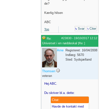
de?
Kærlig hilsen
ABC
Svar
Citer
Top
#23830
-
19/10/2017
12:12
Re:
Universet i en nøddeskal
[
Re:
]
Arne
Registeret: 16/04/2008
Indlæg: 5670
Sted: Sydsjælland
Thomsen
veteran
Hej ABC.
Du skriver bl.a. dette:
Citat:
Havde de kontakt med