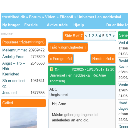
trosfrihed.dk
»
Forum
»
Viden
»
Filosofi
» Universet i en nøddeskal
Ny bruger
Forside
Aktive tråde
Hjælp
Du er ikke l
annonce
Sene
Side 5 af 7
<
1
2
3
4
5
6
7
>
Populære tråde
(visninger)
Ved d
Tråd valgmuligheder ↓
af so
Mellemrummet
20959472
01/08
Åndelig Føde
2726320
«
Forrige tråd
Næste tråd
»
Bevid
Angst – Tro –
2646563
Kærli
Håb –
#23825
-
18/10/2017
12:20
Re:
af Ar
Kærlighed
Universet i en nøddeskal
[
Re: Arne
20/06
Så er der linet
1981641
Thomsen
]
Verd
op...
ABC
af Ar
Jesu ord
1677655
Uregistreret
31/05
Galleri
Hvad 
Hej Arne
dage
af so
Måske griber jeg tingene lidt
25/05
anderledes an end dig.
Denne