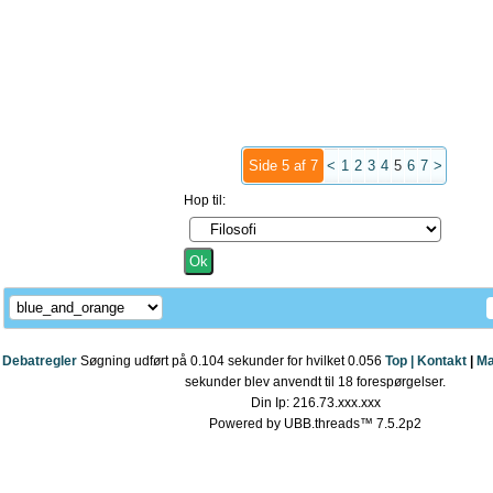
Side 5 af 7
<
1
2
3
4
5
6
7
>
Hop til:
Debatregler
Søgning udført på 0.104 sekunder for hvilket 0.056
Top |
Kontakt
|
Ma
sekunder blev anvendt til 18 forespørgelser.
Din Ip: 216.73.xxx.xxx
Powered by UBB.threads™ 7.5.2p2