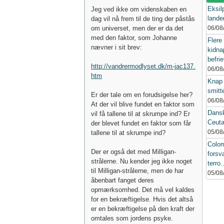
Eksil
Jeg ved ikke om videnskaben en
lande
dag vil nå frem til de ting der påstås
om universet, men der er da det
06/08
med den faktor, som Johanne
Flere
nævner i sit brev:
kidna
befrie
http://vandrermodlyset.dk/m-jac137.
06/08
htm
Knap 
smitt
Er der tale om en forudsigelse her?
06/08
At der vil blive fundet en faktor som
Danske
vil få tallene til at skrumpe ind? Er
Ceuta
der blevet fundet en faktor som får
05/08
tallene til at skrumpe ind?
Colo
Der er også det med Milligan-
forsv
strålerne. Nu kender jeg ikke noget
terro.
til Milligan-strålerne, men de har
05/08
åbenbart fanget deres
opmærksomhed. Det må vel kaldes
for en bekræftigelse. Hvis det altså
er en bekræftigelse på den kraft der
omtales som jordens psyke.