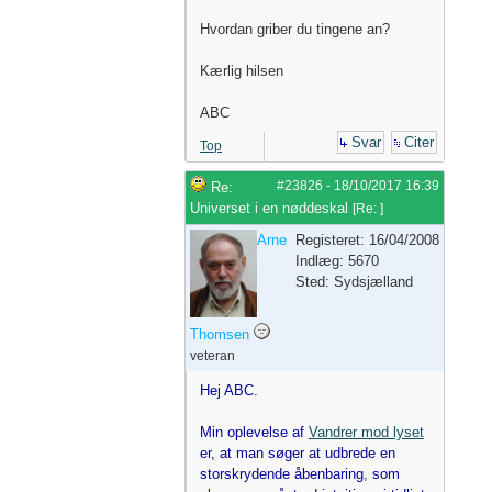
Hvordan griber du tingene an?
Kærlig hilsen
ABC
Svar
Citer
Top
#23826
-
18/10/2017
16:39
Re:
Universet i en nøddeskal
[
Re:
]
Arne
Registeret: 16/04/2008
Indlæg: 5670
Sted: Sydsjælland
Thomsen
veteran
Hej ABC.
Min oplevelse af
Vandrer mod lyset
er, at man søger at udbrede en
storskrydende åbenbaring, som