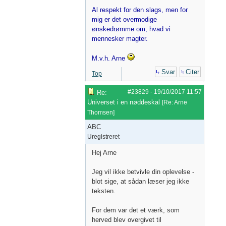
Al respekt for den slags, men for
mig er det overmodige
ønskedrømme om, hvad vi
mennesker magter.
M.v.h. Arne
Svar
Citer
Top
#23829
-
19/10/2017
11:57
Re:
Universet i en nøddeskal
[
Re: Arne
Thomsen
]
ABC
Uregistreret
Hej Arne
Jeg vil ikke betvivle din oplevelse -
blot sige, at sådan læser jeg ikke
teksten.
For dem var det et værk, som
herved blev overgivet til