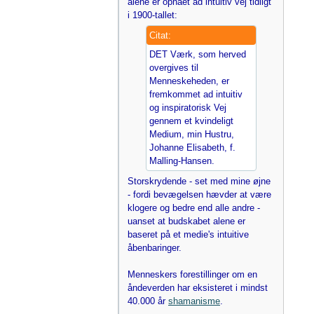
alene er opnået ad intuitiv vej tidligt
i 1900-tallet:
Citat:
DET Værk, som herved
overgives til
Menneskeheden, er
fremkommet ad intuitiv
og inspiratorisk Vej
gennem et kvindeligt
Medium, min Hustru,
Johanne Elisabeth, f.
Malling-Hansen.
Storskrydende - set med mine øjne
- fordi bevægelsen hævder at være
klogere og bedre end alle andre -
uanset at budskabet alene er
baseret på et medie's intuitive
åbenbaringer.
Menneskers forestillinger om en
åndeverden har eksisteret i mindst
40.000 år
shamanisme
.