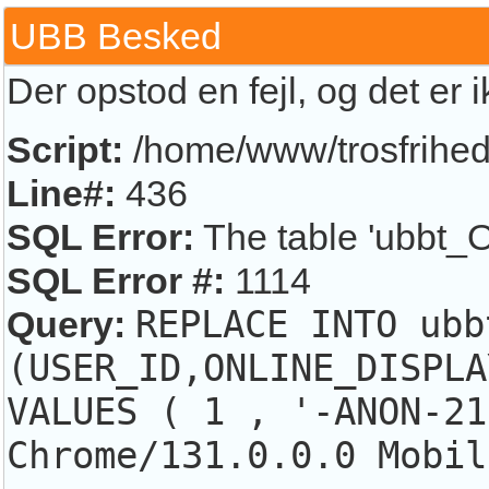
UBB Besked
Der opstod en fejl, og det er 
Script:
/home/www/trosfrihed.
Line#:
436
SQL Error:
The table 'ubbt_O
SQL Error #:
1114
Query:
REPLACE INTO ubb
(USER_ID,ONLINE_DISPLA
VALUES ( 1 , '-ANON-21
Chrome/131.0.0.0 Mobil