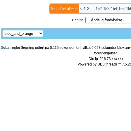
Side 154 af 603
<
1
2
...
152
153
154
155
15
Hop til:
Debatregler
Søgning udført på 0.115 sekunder for hvilket 0.057 sekunder blev anve
forespørgelser.
Din Ip: 216.73.xxx.xxx
Powered by UBB.threads™ 7.5.2