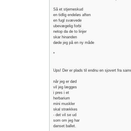
Så et stjerneskud
en tidlig endeløs aften
en fugl svævede
ubevægelig forbi
netop da de to linjer
skar hinanden
døde jeg på en ny måde
*
Ups! Der er plads til endnu en sjovert fra sa
når jeg er død
vil jeg lægges
i pres i et
herbarium
mini muskler
skal strækkes
- det vil se ud
som om jeg har
danset ballet.