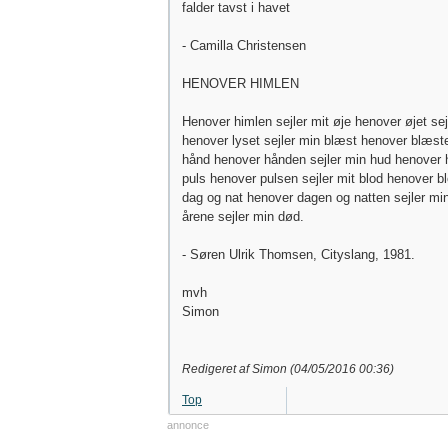
falder tavst i havet
- Camilla Christensen
HENOVER HIMLEN
Henover himlen sejler mit øje henover øjet sej
henover lyset sejler min blæst henover blæste
hånd henover hånden sejler min hud henover 
puls henover pulsen sejler mit blod henover bl
dag og nat henover dagen og natten sejler mi
årene sejler min død.
- Søren Ulrik Thomsen, Cityslang, 1981.
mvh
Simon
Redigeret af Simon (
04/05/2016
00:36
)
Top
annonce