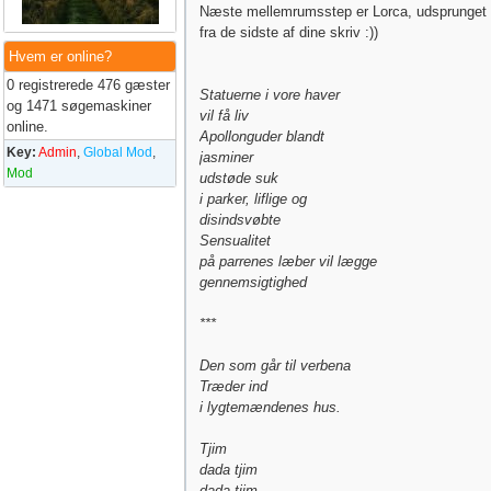
Næste mellemrumsstep er Lorca, udsprunget v
fra de sidste af dine skriv :))
Hvem er online?
0 registrerede 476 gæster
Statuerne i vore haver
og 1471 søgemaskiner
vil få liv
online.
Apollonguder blandt
Key:
Admin
,
Global Mod
,
jasminer
Mod
udstøde suk
i parker, liflige og
disindsvøbte
Sensualitet
på parrenes læber vil lægge
gennemsigtighed
***
Den som går til verbena
Træder ind
i lygtemændenes hus.
Tjim
dada tjim
dada tjim