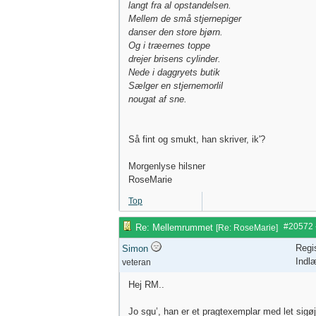
langt fra al opstandelsen.
Mellem de små stjernepiger
danser den store bjørn.
Og i træernes toppe
drejer brisens cylinder.
Nede i daggryets butik
Sælger en stjernemorlil
nougat af sne.
Så fint og smukt, han skriver, ik'?
Morgenlyse hilsner
RoseMarie
Top
#20572
Re: Mellemrummet
[
Re: RoseMarie
]
Regi
Simon
Indl
veteran
Hej RM..
Jo sgu’, han er et pragtexemplar med let sigø