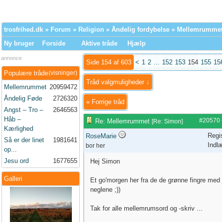
trosfrihed.dk
»
Forum
»
Religion
»
Åndelig fordybelse
» Mellemrumme
Ny bruger
Forside
Aktive tråde
Hjælp
annonce
Side 154 af 603
<
1
2
...
152
153
154
155
15
Populære tråde
(visninger)
Tråd valgmuligheder ↓
Mellemrummet
20959472
Åndelig Føde
2726320
«
Forrige tråd
Angst – Tro –
2646563
Håb –
#20570
Re: Mellemrummet
[
Re: Simon
]
Kærlighed
Regi
RoseMarie
Så er der linet
1981641
Indl
bor her
op...
Jesu ord
1677655
Hej Simon
Galleri
Et go'morgen her fra de de grønne fingre med 
neglene ;))
Tak for alle mellemrumsord og -skriv ...