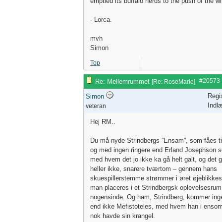
emptied its buffalo herds to the push of the w
- Lorca.
mvh
Simon
Top
#20573
Re: Mellemrummet
[
Re: RoseMarie
]
Regi
Simon
Indl
veteran
Hej RM..
Du må nyde Strindbergs ”Ensam”, som fåes til
og med ingen ringere end Erland Josephson 
med hvem det jo ikke ka gå helt galt, og det 
heller ikke, snarere tværtom – gennem hans
skuespillerstemme strømmer i øret øjeblikkes
man placeres i et Strindbergsk oplevelsesrum
nogensinde. Og ham, Strindberg, kommer ing
end ikke Mefistoteles, med hvem han i enso
nok havde sin krangel.