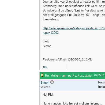
Jeg har altid været opslugt af teater og film
Strindberg, med nedenstående link ka du selv r
Strindberg til du dåner, ”Ensam” er desværre i
det er til gengæld Frk. Julie fra ´57 – sagt i 
fornøjelse…
http://sverigesradio.se/sida/gruppsida.aspx
rupp=13002
mvh
Simon
Redigeret af Simon (
02/05/2016
16:41
)
Top
#20582
Re: Mellemrummet
[
Re: RoseMarie
]
Regi
Simon
Indl
veteran
Hej RM..
Her en anden, ikke før set mellem linjerne...