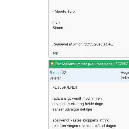
- Merete Torp.
mvh
Simon
Redigeret af Simon (
03/05/2016
14:48
)
Top
#20587
Re: Mellemrummet
[
Re: RoseMarie
]
Regi
Simon
Indl
veteran
FEJLSPÆNDT
radaransigt vendt mod himlen
drivende nætter og hvide dage
sanser udvalgte detaljer
spejlvendt kastes kroppens aftryk
i kløften vingerne vokser blå ud dagen