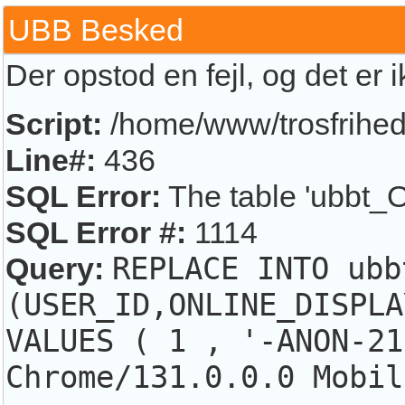
UBB Besked
Der opstod en fejl, og det er 
Script:
/home/www/trosfrihed.
Line#:
436
SQL Error:
The table 'ubbt_O
SQL Error #:
1114
Query:
REPLACE INTO ubb
(USER_ID,ONLINE_DISPLA
VALUES ( 1 , '-ANON-21
Chrome/131.0.0.0 Mobil