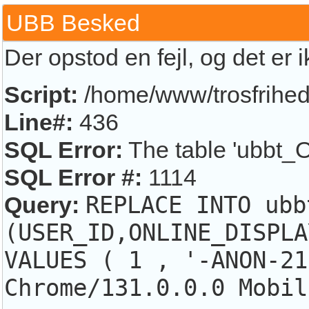
UBB Besked
Der opstod en fejl, og det er 
Script:
/home/www/trosfrihed.
Line#:
436
SQL Error:
The table 'ubbt_O
SQL Error #:
1114
Query:
REPLACE INTO ubb
(USER_ID,ONLINE_DISPLA
VALUES ( 1 , '-ANON-21
Chrome/131.0.0.0 Mobil