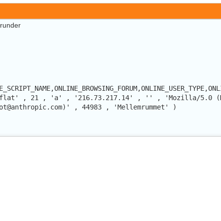
erunder
E_SCRIPT_NAME,ONLINE_BROWSING_FORUM,ONLINE_USER_TYPE,ONL
flat' , 21 , 'a' , '216.73.217.14' , '' , 'Mozilla/5.0 (
ot@anthropic.com)' , 44983 , 'Mellemrummet' )