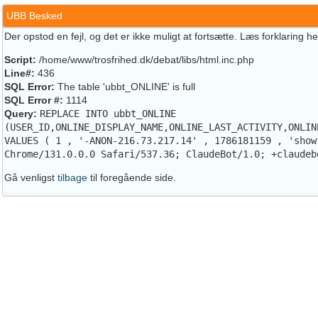
UBB Besked
Der opstod en fejl, og det er ikke muligt at fortsætte. Læs forklaring h
Script:
/home/www/trosfrihed.dk/debat/libs/html.inc.php
Line#:
436
SQL Error:
The table 'ubbt_ONLINE' is full
SQL Error #:
1114
Query:
REPLACE INTO ubbt_ONLINE
(USER_ID,ONLINE_DISPLAY_NAME,ONLINE_LAST_ACTIVITY,ONLIN
VALUES ( 1 , '-ANON-216.73.217.14' , 1786181159 , 'show
Chrome/131.0.0.0 Safari/537.36; ClaudeBot/1.0; +claudeb
Gå venligst
tilbage
til foregående side.