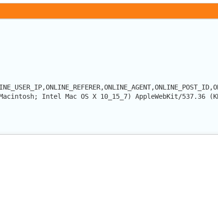
INE_USER_IP,ONLINE_REFERER,ONLINE_AGENT,ONLINE_POST_ID,O
Macintosh; Intel Mac OS X 10_15_7) AppleWebKit/537.36 (K