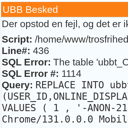
UBB Besked
Der opstod en fejl, og det er 
Script:
/home/www/trosfrihed.
Line#:
436
SQL Error:
The table 'ubbt_O
SQL Error #:
1114
Query:
REPLACE INTO ubb
(USER_ID,ONLINE_DISPLA
VALUES ( 1 , '-ANON-21
Chrome/131.0.0.0 Mobil