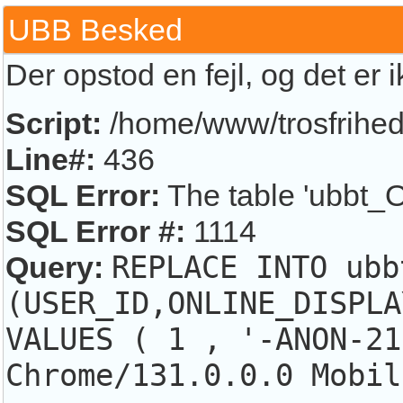
UBB Besked
Der opstod en fejl, og det er 
Script:
/home/www/trosfrihed.
Line#:
436
SQL Error:
The table 'ubbt_O
SQL Error #:
1114
Query:
REPLACE INTO ubb
(USER_ID,ONLINE_DISPLA
VALUES ( 1 , '-ANON-21
Chrome/131.0.0.0 Mobil