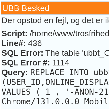
UBB Besked
Der opstod en fejl, og det er 
Script:
/home/www/trosfrihed.
Line#:
436
SQL Error:
The table 'ubbt_O
SQL Error #:
1114
Query:
REPLACE INTO ubb
(USER_ID,ONLINE_DISPLA
VALUES ( 1 , '-ANON-21
Chrome/131.0.0.0 Mobil