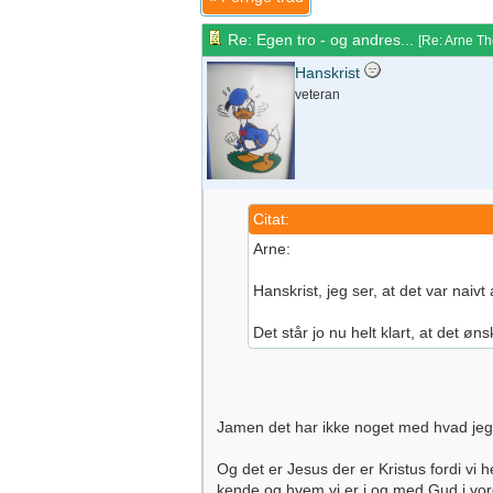
Re: Egen tro - og andres...
[
Re: Arne T
Hanskrist
veteran
Citat:
Arne:
Hanskrist, jeg ser, at det var naiv
Det står jo nu helt klart, at det ø
Jamen det har ikke noget med hvad jeg 
Og det er Jesus der er Kristus fordi vi
kende og hvem vi er i og med Gud i vore