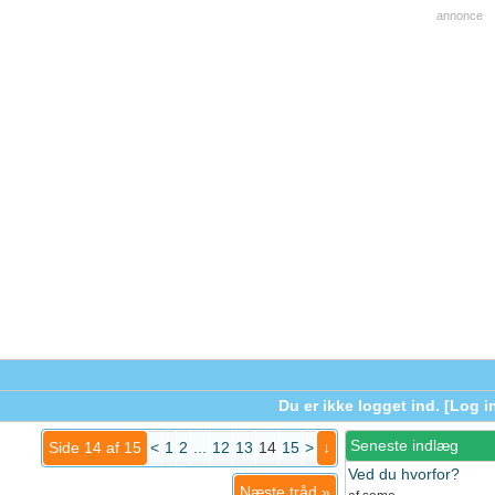
annonce
Du er ikke logget ind. [
Log i
Seneste indlæg
Side 14 af 15
<
1
2
...
12
13
14
15
>
↓
Ved du hvorfor?
Næste tråd
»