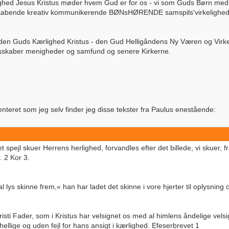
rlighed Jesus Kristus møder hvem Gud er for os - vi som Guds Børn me
abende kreativ kommunikerende BØNsHØRENDE samspils'virkelighed
eden Guds Kærlighed Kristus - den Gud Helligåndens Ny Væren og Virke
esskaber menigheder og samfund og senere Kirkerne.
nteret som jeg selv finder jeg disse tekster fra Paulus enestående:
 et spejl skuer Herrens herlighed, forvandles efter det billede, vi skuer, 
 2 Kor 3.
 lys skinne frem,« han har ladet det skinne i vore hjerter til oplysnin
sti Fader, som i Kristus har velsignet os med al himlens åndelige velsi
 hellige og uden fejl for hans ansigt i kærlighed. Efeserbrevet 1