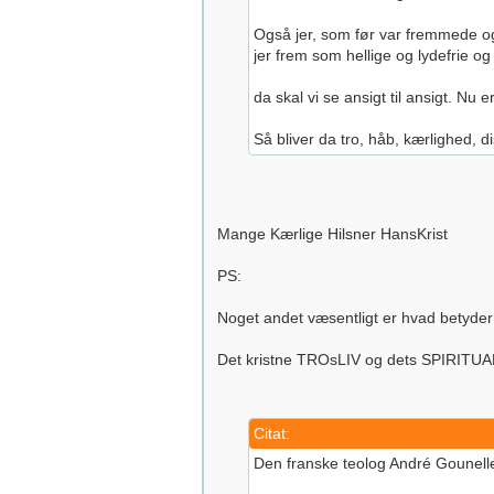
Også jer, som før var fremmede og 
jer frem som hellige og lydefrie og 
da skal vi se ansigt til ansigt. Nu 
Så bliver da tro, håb, kærlighed, 
Mange Kærlige Hilsner HansKrist
PS:
Noget andet væsentligt er hvad betyd
Det kristne TROsLIV og dets SPIRITUALIT
Citat:
Den franske teolog André Gounelle 