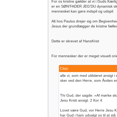
For os kristne gælder at vi i Guds Kæ
er en SØN'FADER JEG'DU dynamisk sk
mennesket kan gøre indspil og udspil.
Alt hos Paulus drejer sig om Begivenh
Jesus der grundlægger de kristne fæll
Dette er skrevet af HansKrist
For mennesker der er meget visuelt orie
Citat:
alle vi, som med utilsløret ansigt i
sker ved den Herre, som Ånden er.
Thi Gud, der sagde: »Af mørke skal
Jesu Kristi ansigt. 2 Kor 4.
Lovet være Gud, vor Herre Jesu Kri
har Gud i ham udvalgt os til at stå