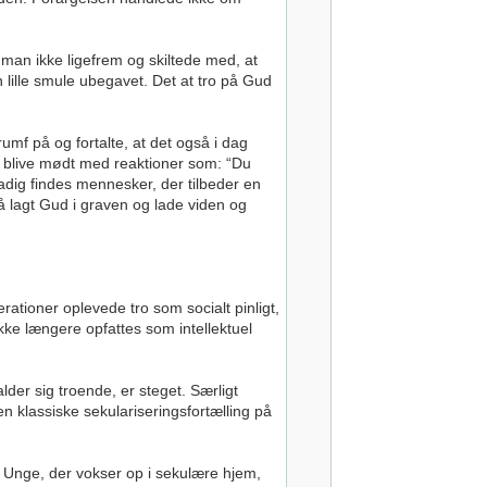
 man ikke ligefrem og skiltede med, at
lille smule ubegavet. Det at tro på Gud
mf på og fortalte, at det også i dag
n blive mødt med reaktioner som: “Du
tadig findes mennesker, der tilbeder en
å lagt Gud i graven og lade viden og
rationer oplevede tro som socialt pinligt,
ikke længere opfattes som intellektuel
lder sig troende, er steget. Særligt
 klassiske sekulariseringsfortælling på
: Unge, der vokser op i sekulære hjem,