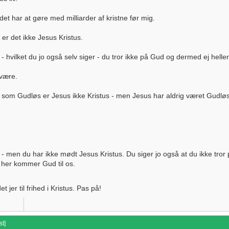
et har at gøre med milliarder af kristne før mig.
 er det ikke Jesus Kristus.
- hvilket du jo også selv siger - du tror ikke på Gud og dermed ej helle
 være.
elv som Gudløs er Jesus ikke Kristus - men Jesus har aldrig været Gudløs
- men du har ikke mødt Jesus Kristus. Du siger jo også at du ikke tror p
t her kommer Gud til os.
 jer til frihed i Kristus. Pas på!
st
]