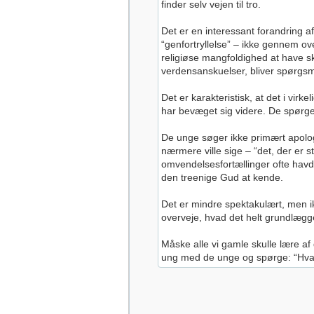
finder selv vejen til tro.
Det er en interessant forandring a
“genfortryllelse” – ikke gennem 
religiøse mangfoldighed at have 
verdensanskuelser, bliver spørgsmå
Det er karakteristisk, at det i vi
har bevæget sig videre. De spørge
De unge søger ikke primært apolo
nærmere ville sige – “det, der er s
omvendelsesfortællinger ofte havde
den treenige Gud at kende.
Det er mindre spektakulært, men ik
overveje, hvad det helt grundlægge
Måske alle vi gamle skulle lære af
ung med de unge og spørge: “Hvad