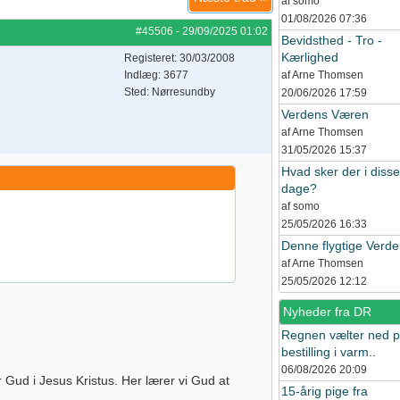
af somo
01/08/2026
07:36
#45506
-
29/09/2025
01:02
Bevidsthed - Tro -
Kærlighed
Registeret: 30/03/2008
Indlæg: 3677
af Arne Thomsen
Sted: Nørresundby
20/06/2026
17:59
Verdens Væren
af Arne Thomsen
31/05/2026
15:37
Hvad sker der i disse
dage?
af somo
25/05/2026
16:33
Denne flygtige Verd
af Arne Thomsen
25/05/2026
12:12
Nyheder fra DR
Regnen vælter ned 
bestilling i varm..
06/08/2026
20:09
 Gud i Jesus Kristus. Her lærer vi Gud at
15-årig pige fra