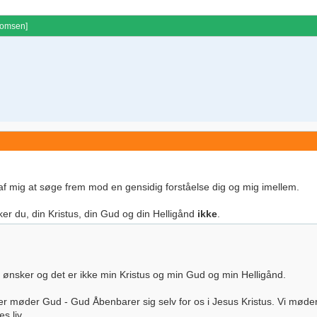
homsen
]
t af mig at søge frem mod en gensidig forståelse dig og mig imellem.
nsker du, din Kristus, din Gud og din Helligånd
ikke
.
ønsker og det er ikke min Kristus og min Gud og min Helligånd.
 her møder Gud - Gud Åbenbarer sig selv for os i Jesus Kristus. Vi møder
s liv.