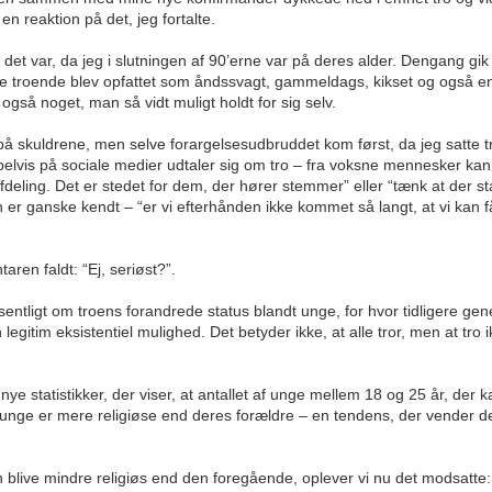
reaktion på det, jeg fortalte.
et var, da jeg i slutningen af 90’erne var på deres alder. Dengang gik
e troende blev opfattet som åndssvagt, gammeldags, kikset og også en 
også noget, man så vidt muligt holdt for sig selv.
 skuldrene, men selve forargelsesudbruddet kom først, da jeg satte tru
lvis på sociale medier udtaler sig om tro – fra voksne mennesker ka
afdeling. Det er stedet for dem, der hører stemmer” eller “tænk at der s
er ganske kendt – “er vi efterhånden ikke kommet så langt, at vi kan f
en faldt: “Ej, seriøst?”.
entligt om troens forandrede status blandt unge, for hvor tidligere gene
gitim eksistentiel mulighed. Det betyder ikke, at alle tror, men at tro 
ye statistikker, der viser, at antallet af unge mellem 18 og 25 år, der ka
unge er mere religiøse end deres forældre – en tendens, der vender den
on blive mindre religiøs end den foregående, oplever vi nu det modsatte