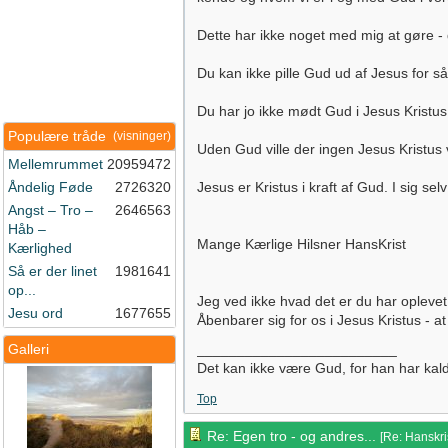
Dette har ikke noget med mig at gøre - d
Du kan ikke pille Gud ud af Jesus for så
Du har jo ikke mødt Gud i Jesus Kristus 
Populære tråde
(visninger)
Uden Gud ville der ingen Jesus Kristus
Mellemrummet
20959472
Åndelig Føde
2726320
Jesus er Kristus i kraft af Gud. I sig s
Angst – Tro –
2646563
Håb –
Mange Kærlige Hilsner HansKrist
Kærlighed
Så er der linet
1981641
op...
Jeg ved ikke hvad det er du har oplevet 
Jesu ord
1677655
Åbenbarer sig for os i Jesus Kristus - a
Galleri
_________________________
Det kan ikke være Gud, for han har kaldet
Top
Re: Egen tro - og andres...
[
Re: Hanskri