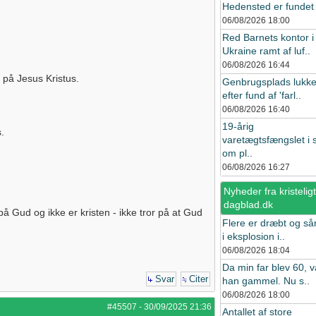
Hedensted er fundet i
06/08/2026
18:00
Red Barnets kontor i
Ukraine ramt af luf..
06/08/2026
16:44
r på Jesus Kristus.
Genbrugsplads lukke
efter fund af 'farl..
06/08/2026
16:40
19-årig
.
varetægtsfængslet i 
om pl..
06/08/2026
16:27
Nyheder fra kristeligt
dagblad.dk
å Gud og ikke er kristen - ikke tror på at Gud
Flere er dræbt og så
i eksplosion i..
06/08/2026
18:04
Da min far blev 60, v
Svar
Citer
han gammel. Nu s..
06/08/2026
18:00
#45507
-
30/09/2025
21:36
Antallet af store