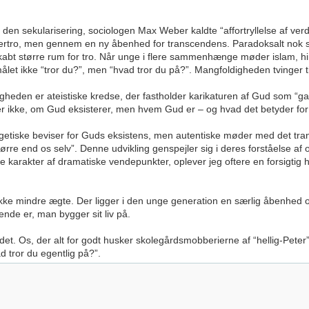
f den sekularisering, sociologen Max Weber kaldte “affortryllelse af ve
overtro, men gennem en ny åbenhed for transcendens. Paradoksalt nok 
skabt større rum for tro. Når unge i flere sammenhænge møder islam, 
let ikke “tror du?”, men “hvad tror du på?”. Mangfoldigheden tvinger ti
rkeligheden er ateistiske kredse, der fastholder karikaturen af Gud som
r ikke, om Gud eksisterer, men hvem Gud er – og hvad det betyder for 
getiske beviser for Guds eksistens, men autentiske møder med det tr
tørre end os selv”. Denne udvikling genspejler sig i deres forståelse af 
 karakter af dramatiske vendepunkter, oplever jeg oftere en forsigtig h
ke mindre ægte. Der ligger i den unge generation en særlig åbenhed ove
nde er, man bygger sit liv på.
 det. Os, der alt for godt husker skolegårdsmobberierne af “hellig-Peter
 tror du egentlig på?”.