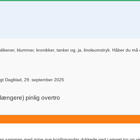
kener, klummer, kronikker, tanker og, ja, linoleumstryk. Håber du må op
eligt Dagblad, 29. september 2025
længere) pinlig overtro
leden sammen med mine nye konfirmander dykkede ned i emnet tro og v