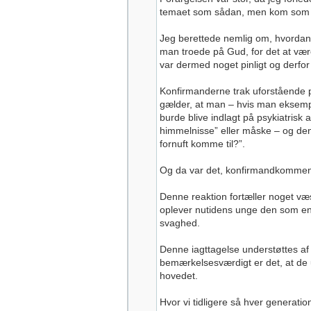
temaet som sådan, men kom som en 
Jeg berettede nemlig om, hvordan d
man troede på Gud, for det at vær
var dermed noget pinligt og derfor 
Konfirmanderne trak uforstående på
gælder, at man – hvis man eksempe
burde blive indlagt på psykiatrisk 
himmelnisse” eller måske – og den 
fornuft komme til?”.
Og da var det, konfirmandkommentar
Denne reaktion fortæller noget væs
oplever nutidens unge den som en le
svaghed.
Denne iagttagelse understøttes af n
bemærkelsesværdigt er det, at de 
hovedet.
Hvor vi tidligere så hver generati