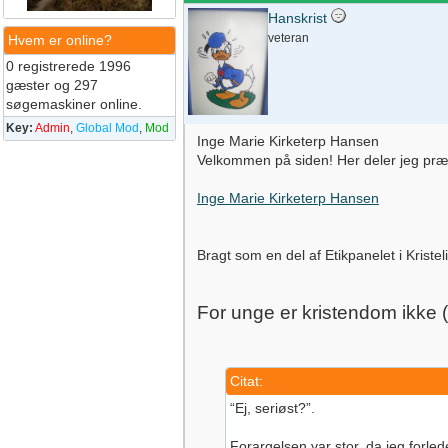
Hanskrist
veteran
Hvem er online?
0 registrerede 1996
gæster og 297
søgemaskiner online.
Key:
Admin
,
Global Mod
,
Mod
Inge Marie Kirketerp Hansen
Velkommen på siden! Her deler jeg prædi
Inge Marie Kirketerp Hansen
Bragt som en del af Etikpanelet i Krist
For unge er kristendom ikke (
Citat:
“Ej, seriøst?”.
Forargelsen var stor, da jeg for