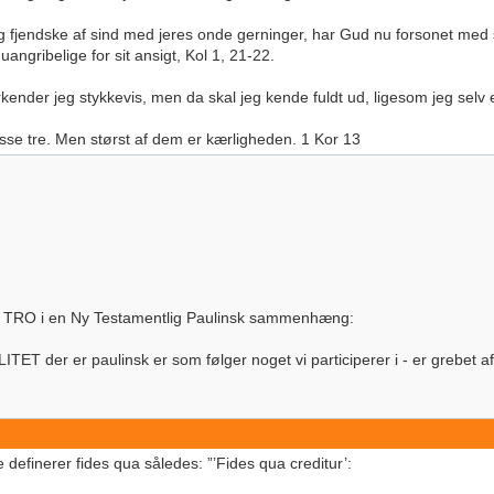
fjendske af sind med jeres onde gerninger, har Gud nu forsonet med si
uangribelige for sit ansigt, Kol 1, 21-22.
erkender jeg stykkevis, men da skal jeg kende fuldt ud, ligesom jeg selv 
disse tre. Men størst af dem er kærligheden. 1 Kor 13
er TRO i en Ny Testamentlig Paulinsk sammenhæng:
ET der er paulinsk er som følger noget vi participerer i - er grebet af
definerer fides qua således: ”’Fides qua creditur’: