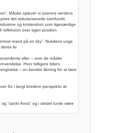
rden”. Måske oplever vi snarere verdens
synes det sekulariserede samfunds
hinduisme og kristendom som ligeværdige
l refleksion over egen position.
 “gammel mand på en sky”. Nutidens unge
deres liv.
anscendente eller – som de måske
omvendelse. Hvor tidligere tiders
engivelse – en bevidst åbning for at lære
r for i langt bredere perspektiv at
” og “sankt Anna” og i stedet turde være