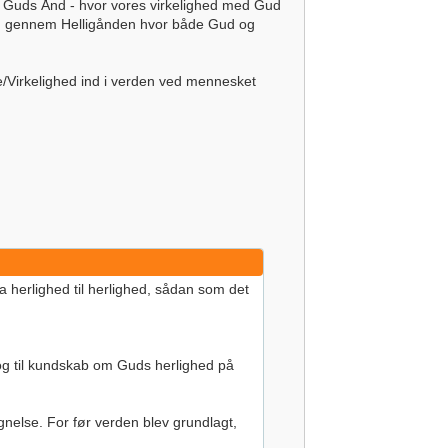
d Guds Ånd - hvor vores virkelighed med Gud
 gennem Helligånden hvor både Gud og
/Virkelighed ind i verden ved mennesket
fra herlighed til herlighed, sådan som det
g og til kundskab om Guds herlighed på
gnelse. For før verden blev grundlagt,