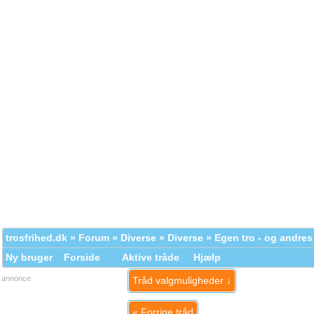
trosfrihed.dk
»
Forum
»
Diverse
»
Diverse
» Egen tro - og andres
Ny bruger
Forside
Aktive tråde
Hjælp
annonce
Tråd valgmuligheder ↓
«
Forrige tråd