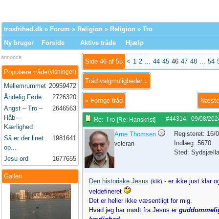
trosfrihed.dk
»
Forum
»
Religion
»
Religion
» Tro
Ny bruger
Forside
Aktive tråde
Hjælp
annonce
Side 46 af 55
<
1
2
...
44
45
46
47
48
...
54
Populære tråde
(visninger)
Tråd valgmuligheder ↓
Mellemrummet
20959472
Åndelig Føde
2726320
«
Forrige tråd
Næste
Angst – Tro –
2646563
Håb –
#44314
-
09/08/202
Re: Tro
[
Re: Hanskrist
]
Kærlighed
Registeret: 16/
Arne Thomsen
Så er der linet
1981641
Indlæg: 5670
veteran
op...
Sted: Sydsjæll
Jesu ord
1677655
Galleri
Den historiske Jesus
- er ikke just klar o
(klik)
veldefineret
Det er heller ikke væsentligt for mig.
Hvad jeg har mødt fra Jesus er
guddommeli