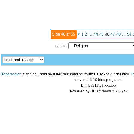
Side 46 af 55
<
1
2
...
44
45
46
47
48
...
54
Hop til:
Debatregler
Søgning udført på 0.043 sekunder for hvilket 0.026 sekunder blev
T
anvendt til 19 forespørgelser.
Din Ip: 216.73.xxx.xxx
Powered by UBB.threads™ 7.5.2p2