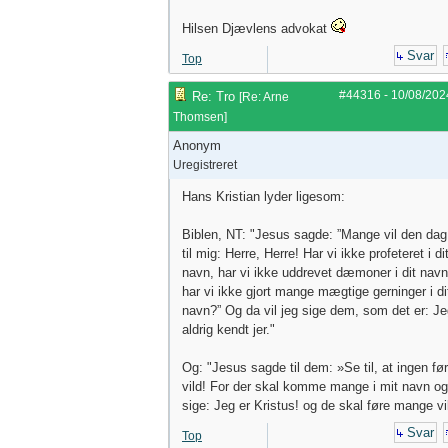
Hilsen Djævlens advokat
Svar
Top
#44316
-
10/08/202
Re: Tro
[
Re: Arne
Thomsen
]
Anonym
Uregistreret
Hans Kristian lyder ligesom:
Biblen, NT: "Jesus sagde: ”Mange vil den dag
til mig: Herre, Herre! Har vi ikke profeteret i di
navn, har vi ikke uddrevet dæmoner i dit navn
har vi ikke gjort mange mægtige gerninger i di
navn?” Og da vil jeg sige dem, som det er: Je
aldrig kendt jer."
Og: "Jesus sagde til dem: »Se til, at ingen før
vild! For der skal komme mange i mit navn og
sige: Jeg er Kristus! og de skal føre mange vi
Svar
Top