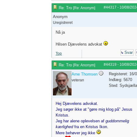
#44317
-
10/08/202
Re: Tro
[
Re: Anonym
]
Anonym
Uregistreret
Nå ja
Hilsen Djævelens advokat
Svar
Top
#44319
-
10/08/202
Re: Tro
[
Re: Anonym
]
Registeret: 16/
Arne Thomsen
Indlæg: 5670
veteran
Sted: Sydsjæll
Hej Djævelens advokat.
Jeg søger ikke at "gøre mig klog på" Jesus
Kristus.
Jeg har alene oplevelsen af
guddommelig
kærlighed
fra en Kristus Ikon.
Mere behøver jeg ikke