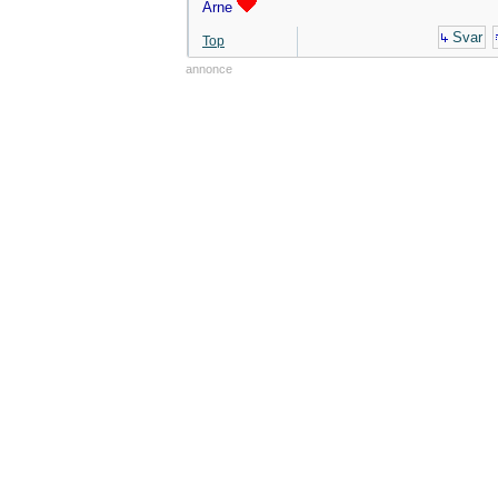
Arne
Svar
Top
annonce