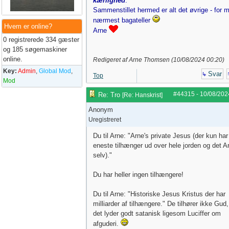
kærlighed
.
Sammenstillet hermed er alt det øvrige - for m
nærmest bagateller
Hvem er online?
Arne
0 registrerede 334 gæster
og 185 søgemaskiner
online.
Redigeret af Arne Thomsen (
10/08/2024
00:20
)
Key:
Admin
,
Global Mod
,
Svar
Top
Mod
#44315
-
10/08/202
Re: Tro
[
Re: Hanskrist
]
Anonym
Uregistreret
Du til Arne: "Arne's private Jesus (der kun har
eneste tilhænger ud over hele jorden og det A
selv)."
Du har heller ingen tilhængere!
Du til Arne: "Historiske Jesus Kristus der har
milliarder af tilhængere." De tilhører ikke Gud
det lyder godt satanisk ligesom Luciffer om
afguderi.