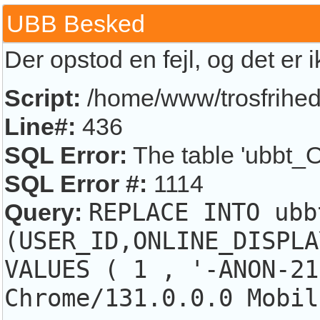
UBB Besked
Der opstod en fejl, og det er 
Script:
/home/www/trosfrihed.
Line#:
436
SQL Error:
The table 'ubbt_O
SQL Error #:
1114
Query:
REPLACE INTO ubb
(USER_ID,ONLINE_DISPLA
VALUES ( 1 , '-ANON-21
Chrome/131.0.0.0 Mobil