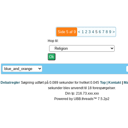
Side 5 af 9
<
1
2
3
4
5
6
7
8
9
>
Hop til:
Debatregler
Søgning udført på 0.089 sekunder for hvilket 0.045
Top |
Kontakt
|
Ma
sekunder blev anvendt til 18 forespørgelser.
Din Ip: 216.73.xxx.xxx
Powered by UBB.threads™ 7.5.2p2