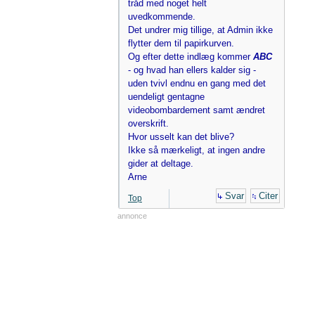
tråd med noget helt
uvedkommende.
Det undrer mig tillige, at Admin ikke
flytter dem til papirkurven.
Og efter dette indlæg kommer
ABC
- og hvad han ellers kalder sig -
uden tvivl endnu en gang med det
uendeligt gentagne
videobombardement samt ændret
overskrift.
Hvor usselt kan det blive?
Ikke så mærkeligt, at ingen andre
gider at deltage.
Arne
Svar
Citer
Top
annonce