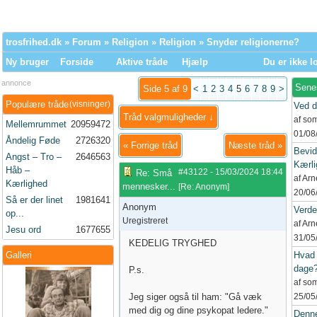
trosfrihed.dk
»
Forum
»
Religion
»
Religion
» Snyder religionerne?
Ny bruger
Forside
Aktive tråde
Hjælp
Du er ikke l
annonce
Sene
Side 5 af 9
<
1
2
3
4
5
6
7
8
9
>
Populære tråde
(visninger)
Ved d
Tråd valgmuligheder ↓
af so
Mellemrummet
20959472
01/08
Åndelig Føde
2726320
«
Forrige tråd
Næste tråd
»
Bevid
Angst – Tro –
2646563
Kærli
Håb –
#43122
-
15/03/2024
18:44
Re: Små
af Ar
Kærlighed
mennesker...
[
Re: Anonym
]
20/06
Så er der linet
1981641
Anonym
Verd
op...
Uregistreret
af Ar
Jesu ord
1677655
31/05
KEDELIG TRYGHED
Galleri
Hvad 
dage
P.s.
af so
Jeg siger også til ham: "Gå væk
25/05
med dig og dine psykopat ledere."
Denne