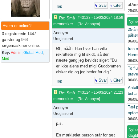
af Ar
Svar
Citer
Top
25/05
#43123
-
15/03/2024
18:59
Re: Små
Nyhe
mennesker...
[
Re: Anonym
]
Hvem er online?
25-åri
Anonym
0 registrerede 1447
påkør
Uregistreret
gæster og 968
06/08
søgemaskiner online.
Øh, nååh: Han hvor han ville
Iran 
Key:
Admin
,
Global Mod
,
rekruttete mig til skidt, så den
Hormu
Mod
næste gang jeg bevidst siger: "Du
06/08
er ikke alene med mig! Guddommen
To flu
elsker dig og jeg beder for dig."
prøve
Svar
Citer
06/08
Top
Antall
#43124
-
15/03/2024
21:23
Re: Små
behan
mennesker...
[
Re: Anonym
]
06/08
Tæl p
Anonym
opford
Uregistreret
06/08
p.s.
Nyhed
En mørklødet person står for tæt
dagb