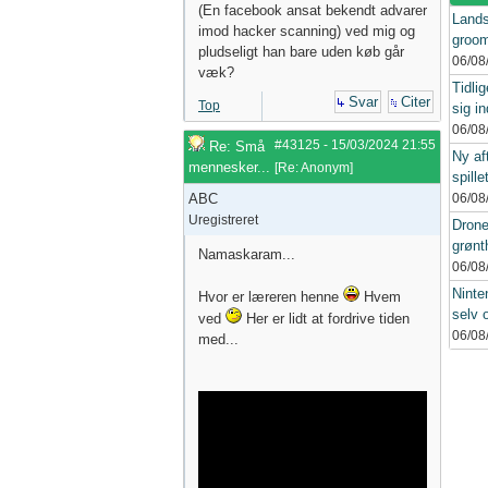
(En facebook ansat bekendt advarer
Landsr
imod hacker scanning) ved mig og
groom
pludseligt han bare uden køb går
06/08
væk?
Tidli
Svar
Citer
Top
sig in
06/08
#43125
-
15/03/2024
21:55
Re: Små
Ny af
mennesker...
[
Re: Anonym
]
spille
ABC
06/08
Uregistreret
Drone
grønt
Namaskaram...
06/08
Ninte
Hvor er læreren henne
Hvem
selv 
ved
Her er lidt at fordrive tiden
06/08
med...