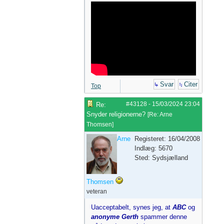
Svar
Citer
Top
#43128
-
15/03/2024
23:04
Re:
Snyder religionerne?
[
Re: Arne
Thomsen
]
Arne
Registeret: 16/04/2008
Indlæg: 5670
Sted: Sydsjælland
Thomsen
veteran
Uacceptabelt, synes jeg, at
ABC
og
anonyme Gerth
spammer denne