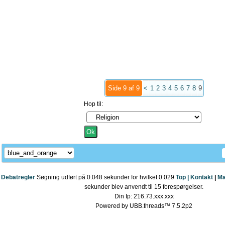
Side 9 af 9
<
1
2
3
4
5
6
7
8
9
Hop til:
Debatregler
Søgning udført på 0.048 sekunder for hvilket 0.029
Top |
Kontakt
|
Ma
sekunder blev anvendt til 15 forespørgelser.
Din Ip: 216.73.xxx.xxx
Powered by UBB.threads™ 7.5.2p2