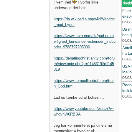
Hvem ved
Hvorfor ikke
dagb
undersøge det hele...
Flere
eksplo
https://da.wikipedia.org/wiki/Vandrer
06/08
_mod_Lyset
Da mi
han g
https://www.saxo.com/dk/gud-er-ka
06/08
erlighed_lau-sander-esbensen_indbu
ndet_9788797205006
Antall
fra ta
https://debatingchristianity.com/foru
06/08
m/viewtopic.php?p=1145319#p1145
USA-k
319
Mejlh
06/08
https://www.compellingtruth.org/trut
Rødde
h_God.html
kollek
06/08
Lad os tænke ud af boksen...
https://www.youtube.com/watch?v=
whqvhW6RBBA
Jeg har kommenteret på dine små
mennesker = hvad er vi...