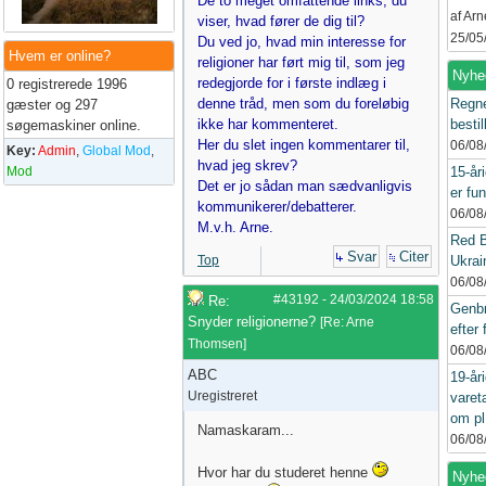
De to meget omfattende links, du
af Ar
viser, hvad fører de dig til?
25/05
Du ved jo, hvad min interesse for
Hvem er online?
religioner har ført mig til, som jeg
Nyhe
redegjorde for i første indlæg i
0 registrerede 1996
denne tråd, men som du foreløbig
Regne
gæster og 297
ikke har kommenteret.
bestil
søgemaskiner online.
Her du slet ingen kommentarer til,
06/08
Key:
Admin
,
Global Mod
,
hvad jeg skrev?
Mod
15-år
Det er jo sådan man sædvanligvis
er fun
kommunikerer/debatterer.
06/08
M.v.h. Arne.
Red B
Svar
Citer
Top
Ukrain
06/08
#43192
-
24/03/2024
18:58
Re:
Genbr
Snyder religionerne?
[
Re: Arne
efter 
Thomsen
]
06/08
ABC
19-år
Uregistreret
varet
om pl
Namaskaram...
06/08
Hvor har du studeret henne
Nyhed