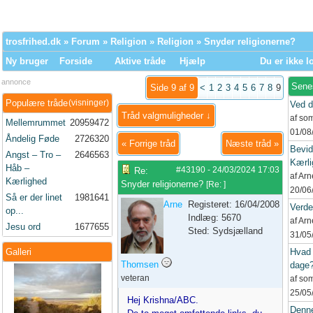
trosfrihed.dk
»
Forum
»
Religion
»
Religion
» Snyder religionerne?
Ny bruger
Forside
Aktive tråde
Hjælp
Du er ikke l
annonce
Sene
Side 9 af 9
<
1
2
3
4
5
6
7
8
9
Populære tråde
(visninger)
Ved d
Tråd valgmuligheder ↓
af so
Mellemrummet
20959472
01/08
Åndelig Føde
2726320
«
Forrige tråd
Næste tråd
»
Bevid
Angst – Tro –
2646563
Kærli
Håb –
#43190
-
24/03/2024
17:03
Re:
af Ar
Kærlighed
Snyder religionerne?
[
Re:
]
20/06
Så er der linet
1981641
Arne
Registeret: 16/04/2008
Verd
op...
Indlæg: 5670
af Ar
Jesu ord
1677655
Sted: Sydsjælland
31/05
Galleri
Hvad 
Thomsen
dage
veteran
af so
25/05
Hej Krishna/ABC.
Denne