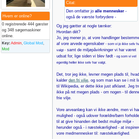
Citat:
Den omfatter jo
alle mennesker
-
Hvem er online?
også de værste forbrydere -
0 registrerede 444 gæster
Og jeg gætter at nogle tænker:
og 348 søgemaskiner
Hvordan dét?
online.
Jo, jeg mener jo, at vore handlinger bestemm
Key:
Admin
,
Global Mod
,
af vore arvede egenskaber
- som vi jo ikke selv h
Mod
samt de miljøpåvirkninger vi har været
valgt -
udsat for, lige siden vi blev født
- og som vi vel
.
egentlig heller ikke selv har valgt
Det, tror jeg ikke, levner megen plads til, hvad
kalder
den fri vilje
, og som man kan se i mit l
til Wikipedia, er dette ikke just afklaret. Jeg tr
ikke på ret megen plads - om nogen - til denn
frie vilje.
Vore arveanlæg kan vi ikke ændre, men vi har
mulighed - også udover forældre/børn forholde
til at give hinanden det bedst mulige miljø -
herunder også - i næstekærlighed - at inspirer
vore medmennesker til: næstekærlighed.