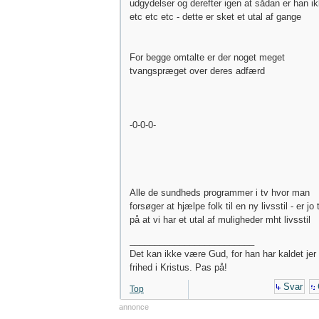
udgydelser og derefter igen at sådan er han ik
etc etc etc - dette er sket et utal af gange
For begge omtalte er der noget meget
tvangspræget over deres adfærd
-0-0-0-
Alle de sundheds programmer i tv hvor man
forsøger at hjælpe folk til en ny livsstil - er jo
på at vi har et utal af muligheder mht livsstil
_________________________
Det kan ikke være Gud, for han har kaldet jer t
frihed i Kristus. Pas på!
Svar
Top
annonce