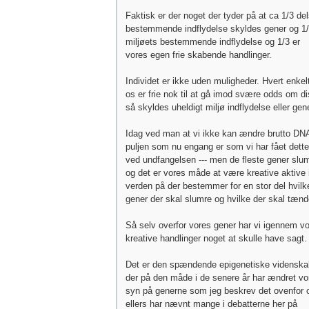
Faktisk er der noget der tyder på at ca 1/3 de
bestemmende indflydelse skyldes gener og 1
miljøets bestemmende indflydelse og 1/3 er
vores egen frie skabende handlinger.
Individet er ikke uden muligheder. Hvert enkel
os er frie nok til at gå imod svære odds om d
så skyldes uheldigt miljø indflydelse eller gene
Idag ved man at vi ikke kan ændre brutto DN
puljen som nu engang er som vi har fået dette
ved undfangelsen --- men de fleste gener slu
og det er vores måde at være kreative aktive 
verden på der bestemmer for en stor del hvilk
gener der skal slumre og hvilke der skal tænd
Så selv overfor vores gener har vi igennem v
kreative handlinger noget at skulle have sagt.
Det er den spændende epigenetiske videnska
der på den måde i de senere år har ændret vo
syn på generne som jeg beskrev det ovenfor 
ellers har nævnt mange i debatterne her på