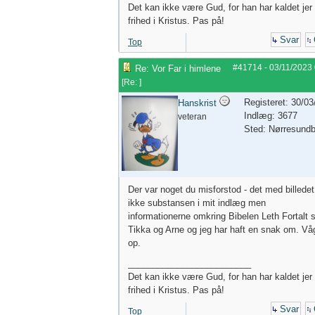
Det kan ikke være Gud, for han har kaldet jer t
frihed i Kristus. Pas på!
Svar
Top
#41714
-
03/11/2023
Re: Vor Far i himlene
[
Re:
]
Registeret: 30/0
Hanskrist
Indlæg: 3677
veteran
Sted: Nørresund
Der var noget du misforstod - det med billedet
ikke substansen i mit indlæg men
informationerne omkring Bibelen Leth Fortalt
Tikka og Arne og jeg har haft en snak om. Vå
op.
_________________________
Det kan ikke være Gud, for han har kaldet jer t
frihed i Kristus. Pas på!
Svar
Top