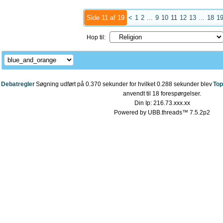
Side 11 af 19
<
1
2
...
9
10
11
12
13
...
18
1
Hop til:
Debatregler
Søgning udført på 0.370 sekunder for hvilket 0.288 sekunder blev
Top
anvendt til 18 forespørgelser.
Din Ip: 216.73.xxx.xx
Powered by UBB.threads™ 7.5.2p2