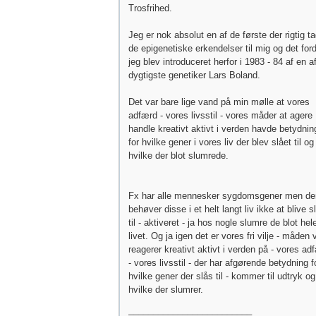
Trosfrihed.
Jeg er nok absolut en af de første der rigtig t
de epigenetiske erkendelser til mig og det ford
jeg blev introduceret herfor i 1983 - 84 af en a
dygtigste genetiker Lars Boland.
Det var bare lige vand på min mølle at vores
adfærd - vores livsstil - vores måder at agere
handle kreativt aktivt i verden havde betydnin
for hvilke gener i vores liv der blev slået til og
hvilke der blot slumrede.
Fx har alle mennesker sygdomsgener men der
behøver disse i et helt langt liv ikke at blive s
til - aktiveret - ja hos nogle slumre de blot hel
livet. Og ja igen det er vores fri vilje - måden v
reagerer kreativt aktivt i verden på - vores ad
- vores livsstil - der har afgørende betydning f
hvilke gener der slås til - kommer til udtryk og
hvilke der slumrer.
_________________________