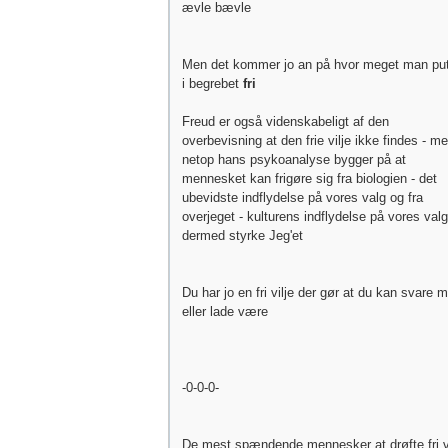
ævle bævle
Men det kommer jo an på hvor meget man put
i begrebet
fri
Freud er også videnskabeligt af den
overbevisning at den frie vilje ikke findes - m
netop hans psykoanalyse bygger på at
mennesket kan frigøre sig fra biologien - det
ubevidste indflydelse på vores valg og fra
overjeget - kulturens indflydelse på vores val
dermed styrke Jeg'et
Du har jo en fri vilje der gør at du kan svare m
eller lade være
-0-0-0-
De mest spændende mennesker at drøfte fri vi