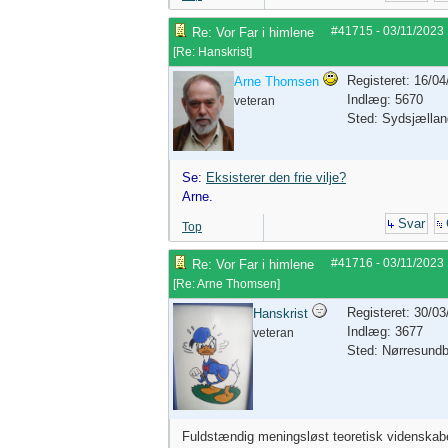
#41715
-
03/11/2023
Re: Vor Far i himlene
[
Re: Hanskrist
]
Registeret: 16/0
Arne Thomsen
Indlæg: 5670
veteran
Sted: Sydsjællan
Se:
Eksisterer den frie vilje?
Arne.
Svar
Top
#41716
-
03/11/2023
Re: Vor Far i himlene
[
Re: Arne Thomsen
]
Registeret: 30/0
Hanskrist
Indlæg: 3677
veteran
Sted: Nørresund
Fuldstændig meningsløst teoretisk videnskabe