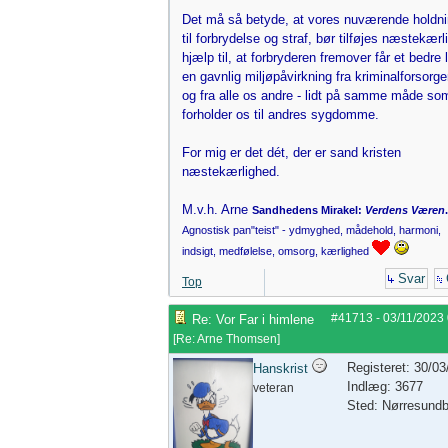
Det må så betyde, at vores nuværende holdn
til forbrydelse og straf, bør tilføjes næstekærl
hjælp til, at forbryderen fremover får et bedre l
en gavnlig miljøpåvirkning fra kriminalforsorge
og fra alle os andre - lidt på samme måde so
forholder os til andres sygdomme.
For mig er det dét, der er sand kristen
næstekærlighed.
M.v.h. Arne
Sandhedens Mirakel:
Verdens Væren
.
Agnostisk pan"teist" - ydmyghed, mådehold, harmoni,
indsigt, medfølelse, omsorg, kærlighed
Svar
Top
#41713
-
03/11/2023
Re: Vor Far i himlene
[
Re: Arne Thomsen
]
Registeret: 30/0
Hanskrist
Indlæg: 3677
veteran
Sted: Nørresund