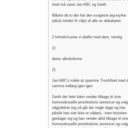
med må være Jan ABC og Gerth
Måske de to der har den svageste jeg-styrke
(altså mindst fri vilje) af alle os debattører.
2 forhold kunne vi drøfte med dem, nemlig
1):
deres alkoholisme
2):
Jan ABC's måde at spamme Trosfrihed med 
samme indlæg igen igen
Gerth der hele tiden vender tilbage til sine
homoseksuelle prostitutions annoncer og vul
udgydelser (og så går der nogle dage og han
påstår han slet ikke er sådan) - men historien
gentager sig og han vender altid tilbage til sin
homoseksuelle prostitutions annoncer og vul