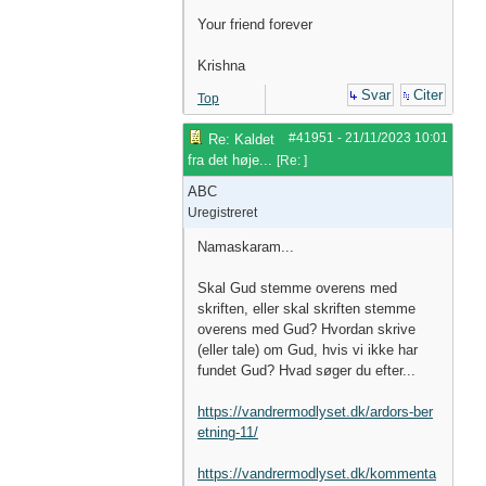
Your friend forever
Krishna
Svar
Citer
Top
#41951
-
21/11/2023
10:01
Re: Kaldet
fra det høje...
[
Re:
]
ABC
Uregistreret
Namaskaram...
Skal Gud stemme overens med
skriften, eller skal skriften stemme
overens med Gud? Hvordan skrive
(eller tale) om Gud, hvis vi ikke har
fundet Gud? Hvad søger du efter...
https://vandrermodlyset.dk/ardors-ber
etning-11/
https://vandrermodlyset.dk/kommenta