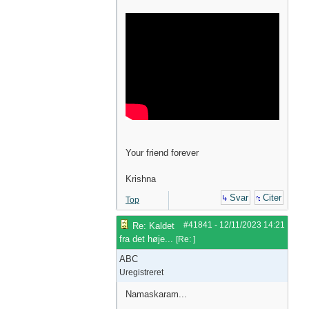
Your friend forever
Krishna
Svar
Citer
Top
#41841
-
12/11/2023
14:21
Re: Kaldet
fra det høje...
[
Re:
]
ABC
Uregistreret
Namaskaram...