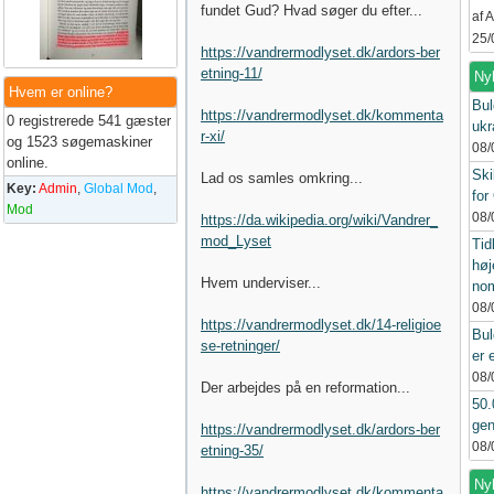
fundet Gud? Hvad søger du efter...
af 
25/
https://vandrermodlyset.dk/ardors-ber
etning-11/
Ny
Hvem er online?
Bul
https://vandrermodlyset.dk/kommenta
0 registrerede 541 gæster
ukr
r-xi/
og 1523 søgemaskiner
08/
online.
Ski
Lad os samles omkring...
Key:
Admin
,
Global Mod
,
fo
Mod
08/
https://da.wikipedia.org/wiki/Vandrer_
mod_Lyset
Tid
høj
Hvem underviser...
nom
08/
https://vandrermodlyset.dk/14-religioe
Bul
se-retninger/
er 
08/
Der arbejdes på en reformation...
50.
gen
https://vandrermodlyset.dk/ardors-ber
08/
etning-35/
Nyh
https://vandrermodlyset.dk/kommenta