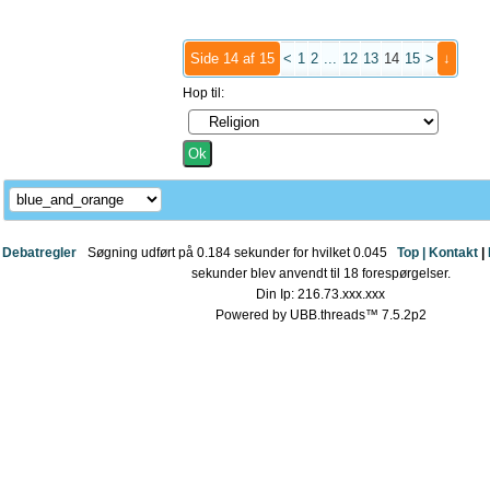
Side 14 af 15
<
1
2
...
12
13
14
15
>
↓
Hop til:
Debatregler
Søgning udført på 0.184 sekunder for hvilket 0.045
Top |
Kontakt
|
sekunder blev anvendt til 18 forespørgelser.
Din Ip: 216.73.xxx.xxx
Powered by UBB.threads™ 7.5.2p2