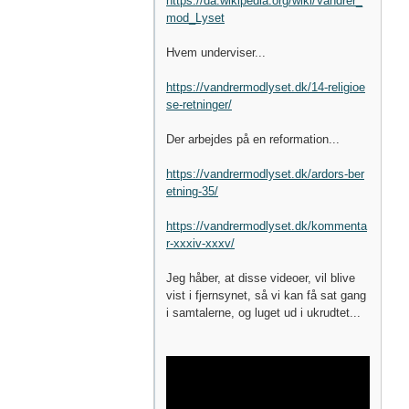
https://da.wikipedia.org/wiki/Vandrer_
mod_Lyset
Hvem underviser...
https://vandrermodlyset.dk/14-religioe
se-retninger/
Der arbejdes på en reformation...
https://vandrermodlyset.dk/ardors-ber
etning-35/
https://vandrermodlyset.dk/kommenta
r-xxxiv-xxxv/
Jeg håber, at disse videoer, vil blive
vist i fjernsynet, så vi kan få sat gang
i samtalerne, og luget ud i ukrudtet...