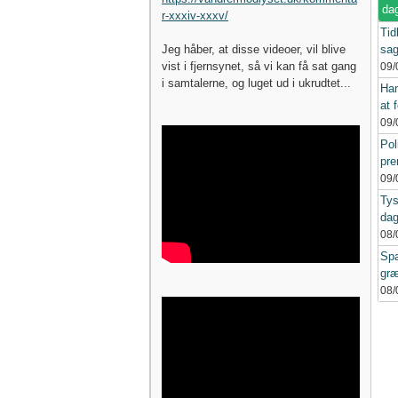
da
r-xxxiv-xxxv/
Tidl
Jeg håber, at disse videoer, vil blive
sag
vist i fjernsynet, så vi kan få sat gang
09/
i samtalerne, og luget ud i ukrudtet...
Ham
at 
09/
Pol
pre
09/
Tys
dag
08/
Spa
græ
08/