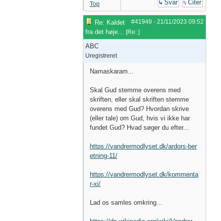
Svar
Citer
Top
#41949
-
21/11/2023
09:52
Re: Kaldet
fra det høje...
[
Re:
]
ABC
Uregistreret
Namaskaram...
Skal Gud stemme overens med
skriften, eller skal skriften stemme
overens med Gud? Hvordan skrive
(eller tale) om Gud, hvis vi ikke har
fundet Gud? Hvad søger du efter...
https://vandrermodlyset.dk/ardors-ber
etning-11/
https://vandrermodlyset.dk/kommenta
r-xi/
Lad os samles omkring...