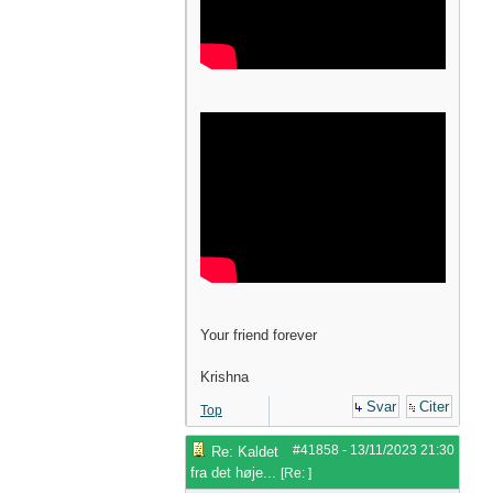
Your friend forever
Krishna
Svar
Citer
Top
#41858
-
13/11/2023
21:30
Re: Kaldet
fra det høje...
[
Re:
]