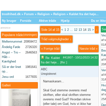
trosfrihed.dk
»
Forum
»
Religion
»
Religion
» Kaldet fra det høje...
Ny bruger
Forside
Aktive tråde
Hjælp
Du er ikke
annonce
Se
Side 14 af 15
<
1
2
...
12
13
14
15
>
↓
Populære tråde
(visninger)
Ved
Tråd valgmuligheder ↓
af 
Mellemrummet
20959472
01/
Åndelig Føde
2726320
«
Forrige tråd
Næste tråd
»
Bev
Angst – Tro –
2646563
Kær
Håb –
#41807
-
10/11/2023
14:32
Re: Kaldet
af 
Kærlighed
fra det høje...
[
Re:
]
20/
Så er der linet
1981641
ABC
Ve
op...
Uregistreret
af 
Jesu ord
1677655
31/
Namaskaram...
Galleri
Hva
da
Skal Gud stemme overens med
af 
skriften, eller skal skriften stemme
overens med Gud? Hvordan skrive
25/
(eller tale) om Gud, hvis vi ikke har
Den