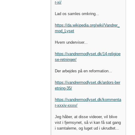
r-xi/
Lad os samles omkring...
https://da.wikipedia.org/wiki/Vandrer_
mod_Lyset
Hvem underviser...
https://vandrermodlyset.dk/14-religioe
se-retninger/
Der arbejdes på en reformation...
https://vandrermodlyset.dk/ardors-ber
etning-35/
https://vandrermodlyset.dk/kommenta
r-xxxiv-xxxv/
Jeg håber, at disse videoer, vil blive
vist i fjernsynet, så vi kan få sat gang
i samtalerne, og luget ud i ukrudtet...