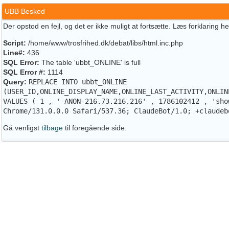
UBB Besked
Der opstod en fejl, og det er ikke muligt at fortsætte. Læs forklaring h
Script:
/home/www/trosfrihed.dk/debat/libs/html.inc.php
Line#:
436
SQL Error:
The table 'ubbt_ONLINE' is full
SQL Error #:
1114
Query:
REPLACE INTO ubbt_ONLINE
(USER_ID,ONLINE_DISPLAY_NAME,ONLINE_LAST_ACTIVITY,ONLIN
VALUES ( 1 , '-ANON-216.73.216.216' , 1786102412 , 'sho
Chrome/131.0.0.0 Safari/537.36; ClaudeBot/1.0; +claudeb
Gå venligst
tilbage
til foregående side.