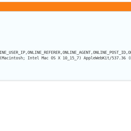
INE_USER_IP,ONLINE_REFERER,ONLINE_AGENT,ONLINE_POST_ID,O
(Macintosh; Intel Mac OS X 10_15_7) AppleWebKit/537.36 (