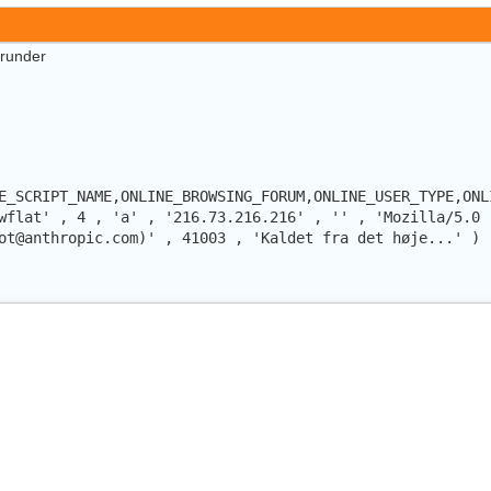
erunder
E_SCRIPT_NAME,ONLINE_BROWSING_FORUM,ONLINE_USER_TYPE,ONL
wflat' , 4 , 'a' , '216.73.216.216' , '' , 'Mozilla/5.0 
ot@anthropic.com)' , 41003 , 'Kaldet fra det høje...' )