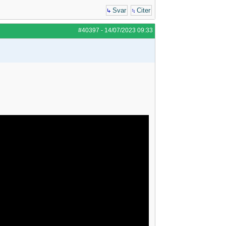
Svar
Citer
#40397
-
14/07/2023
09:33