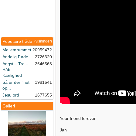
Populære tråde
(visninger)
Mellemrummet
20959472
Åndelig Føde
2726320
Angst – Tro –
2646563
Håb –
Kærlighed
Så er der linet
1981641
op...
Jesu ord
1677655
Galleri
Your friend forever
Jan