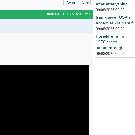
Svar
Citer
efter efterlysning ..
09/08/2026
09:39
#40384
-
12/07/2023
17:53
Iran kræver USA's
accept af kravliste f..
09/08/2026
09:31
Forældrene fra
1970'ernes
sammenbragte ..
09/08/2026
09:00