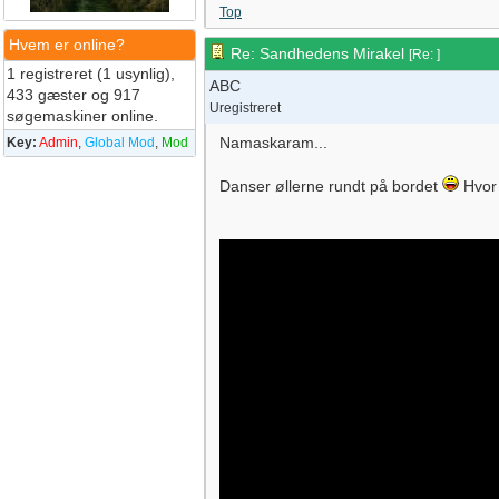
Top
Hvem er online?
Re: Sandhedens Mirakel
[
Re:
]
1 registreret (1 usynlig),
ABC
433 gæster og 917
Uregistreret
søgemaskiner online.
Namaskaram...
Key:
Admin
,
Global Mod
,
Mod
Danser øllerne rundt på bordet
Hvor 