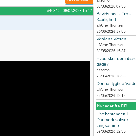
af somo
01/08/2026
07:36
#40342
-
09/07/2023
15:12
Bevidsthed - Tro -
Kærlighed
af Arne Thomsen
20/06/2026
17:59
Verdens Væren
af Arne Thomsen
31/05/2026
15:37
Hvad sker der i diss
dage?
af somo
25/05/2026
16:33
Denne flygtige Verd
af Arne Thomsen
25/05/2026
12:12
Nyheder fra DR
Ulvebestanden i
Danmark vokser
langsomme..
09/08/2026
12:30