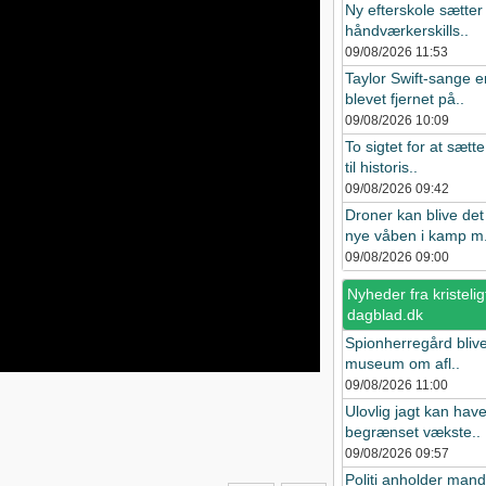
Ny efterskole sætter
håndværkerskills..
09/08/2026
11:53
Taylor Swift-sange e
blevet fjernet på..
09/08/2026
10:09
To sigtet for at sætte
til historis..
09/08/2026
09:42
Droner kan blive det
nye våben i kamp m.
09/08/2026
09:00
Nyheder fra kristelig
dagblad.dk
Spionherregård bliver
museum om afl..
09/08/2026
11:00
Ulovlig jagt kan hav
begrænset vækste..
09/08/2026
09:57
Politi anholder mand