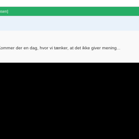
msen
]
Kommer der en dag, hvor vi tænker, at det ikke giver mening...