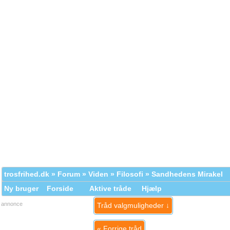
trosfrihed.dk
»
Forum
»
Viden
»
Filosofi
» Sandhedens Mirakel
Ny bruger
Forside
Aktive tråde
Hjælp
annonce
Tråd valgmuligheder ↓
«
Forrige tråd