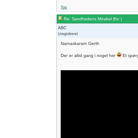
Top
Re: Sandhedens Mirakel
[
Re:
]
ABC
Uregistreret
Namaskaram Gerth
Der er altid gang i noget her
Et spørg