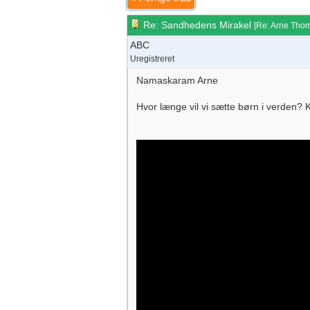
Re: Sandhedens Mirakel
[
Re: Arne Tho
ABC
Uregistreret
Namaskaram Arne
Hvor længe vil vi sætte børn i verden? 