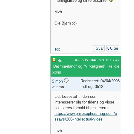
meningsløse og uinteressante.
Mvh
Ole Bjørn :o)
Svar
Citer
Top
#28685
-
04/12/2019
07:47
Re:
"Drømmeland" og "Virkelighed"
[
Re: ole
bjørn
]
Registeret: 04/04/2008
Simon
Indlæg: 3512
veteran
Lidt læsestof til den som
interesserer sig for tidens og visse
politikeres forhold til realiteterne:
https://www.philosophersmag.com/e
ssays/206-intellectual-vices
mvh