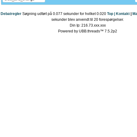
Debatregler
Søgning udført på 0.077 sekunder for hvilket 0.020
Top |
Kontakt
|
Ma
sekunder blev anvendt til 20 forespørgelser.
Din Ip: 216.73.xxx.xxx
Powered by UBB.threads™ 7.5.2p2