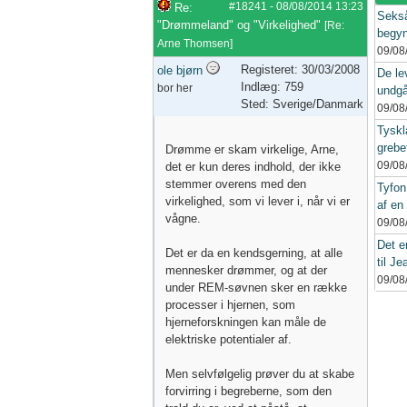
#18241
-
08/08/2014
13:23
Re:
Sekså
"Drømmeland" og "Virkelighed"
[
Re:
begyn
Arne Thomsen
]
09/08
Registeret: 30/03/2008
ole bjørn
De le
Indlæg: 759
bor her
undgå
Sted: Sverige/Danmark
09/08
Tyskl
grebe
Drømme er skam virkelige, Arne,
09/08
det er kun deres indhold, der ikke
stemmer overens med den
Tyfon
virkelighed, som vi lever i, når vi er
af en 
vågne.
09/08
Det e
Det er da en kendsgerning, at alle
til Je
mennesker drømmer, og at der
09/08
under REM-søvnen sker en række
processer i hjernen, som
hjerneforskningen kan måle de
elektriske potentialer af.
Men selvfølgelig prøver du at skabe
forvirring i begreberne, som den