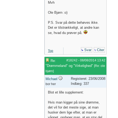
Mvh
Ole Bjørn :o)
P.S. Svar på dette behøves ikke.
Det er tilstrækkeligt, at andre kan
se, hvad du prøver på.
Svar
Citer
Top
#18242
-
08/08/2014
13:42
Re:
"Drømmeland" og "Virkelighed"
[
Re: ole
bjørn
]
Registeret: 23/06/2008
Michael
Indlæg: 337
bor her
Blot et lille supplement:
Hvis man kigger på sine drømme,
det vil for det meste sige, at man
husker dem lige efter, at man er
vågnet, opdager man, at en stor del