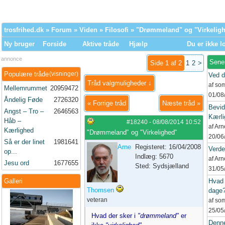
trosfrihed.dk
»
Forum
»
Viden
»
Filosofi
» "Drømmeland" og "Virkelig
Ny bruger
Forside
Aktive tråde
Hjælp
Du er ikke l
annonce
Sene
Side 1 af 2
1
2
>
Populære tråde
(visninger)
Ved d
Tråd valgmuligheder ↓
af so
Mellemrummet
20959472
01/08
Åndelig Føde
2726320
«
Forrige tråd
Næste tråd
»
Bevid
Angst – Tro –
2646563
Kærli
Håb –
#18240
-
08/08/2014
10:52
af Ar
Kærlighed
"Drømmeland" og "Virkelighed"
20/06
Så er der linet
1981641
Arne
Registeret: 16/04/2008
Verd
op...
Indlæg: 5670
af Ar
Jesu ord
1677655
Sted: Sydsjælland
31/05
Galleri
Hvad 
Thomsen
dage
veteran
af so
25/05
Hvad der sker i
"drømmeland"
er
Denne