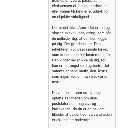
trold du er, ved at påstå, at
eksistensen af fantasier i drømme
eller vågen tilstand er et udtryk for
en objektiv virkelighed.
Det er det ikke, Arne. Det er ren og
skær subjektiv indbildning, som når
du indbilder dig, at din ikon kigger
på dig. Det gør den ikke. Den
reflekterer blot lyset i nogle farver,
som kunstneren har bestemt sig for.
Han kigger heller ikke på dig, for
han er forlængst død og borte. Det
samme er hans motiv, den Jesus,
som ingen ved om han blot var en
myte.
Du vil sikkert som sædvanligt
opfatte sandheden om dine
postulater som negativt og
krænkende, da du er en bevidst
tilbeder af uvidenhed, så sandheden
er dit argeste hadeobjekt.