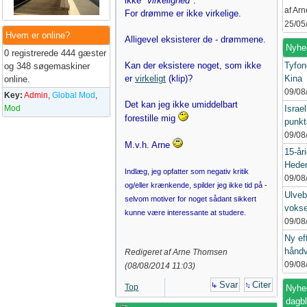
ikke
"virkelighed"
.
af Ar
For drømme er ikke virkelige.
25/05
Hvem er online?
Alligevel eksisterer de - drømmene.
Nyhe
0 registrerede 444 gæster
Kan der eksistere noget, som ikke
Tyfon
og 348 søgemaskiner
er
virkeligt
(klip)?
Kina
online.
09/08
Key:
Admin
,
Global Mod
,
Det kan jeg ikke umiddelbart
Mod
Israe
forestille mig
punkt
09/08
M.v.h. Arne
15-åri
Heden
Indlæg, jeg opfatter som negativ kritik
09/08
og/eller krænkende, spilder jeg ikke tid på -
Ulveb
selvom motiver for noget sådant sikkert
vokse
kunne være interessante at studere.
09/08
Ny ef
håndv
Redigeret af Arne Thomsen
09/08
(
08/08/2014
11:03
)
Svar
Citer
Top
Nyhed
dagb