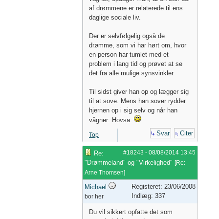
af drømmene er relaterede til ens
daglige sociale liv.
Der er selvfølgelig også de
drømme, som vi har hørt om, hvor
en person har tumlet med et
problem i lang tid og prøvet at se
det fra alle mulige synsvinkler.
Til sidst giver han op og lægger sig
til at sove. Mens han sover rydder
hjernen op i sig selv og når han
vågner: Hovsa.
Svar
Citer
Top
#18243
-
08/08/2014
13:45
Re:
"Drømmeland" og "Virkelighed"
[
Re:
Arne Thomsen
]
Registeret: 23/06/2008
Michael
Indlæg: 337
bor her
Du vil sikkert opfatte det som