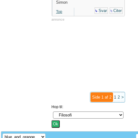
Simon
Svar
Citer
Top
annonce
Side 1 af 2
1
2
>
Hop til: