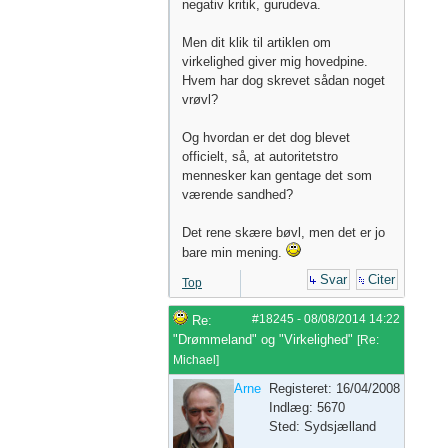
negativ kritik, gurudeva.
Men dit klik til artiklen om
virkelighed giver mig hovedpine.
Hvem har dog skrevet sådan noget
vrøvl?
Og hvordan er det dog blevet
officielt, så, at autoritetstro
mennesker kan gentage det som
værende sandhed?
Det rene skære bøvl, men det er jo
bare min mening.
Svar
Citer
Top
#18245
-
08/08/2014
14:22
Re:
"Drømmeland" og "Virkelighed"
[
Re:
Michael
]
Arne
Registeret: 16/04/2008
Indlæg: 5670
Sted: Sydsjælland