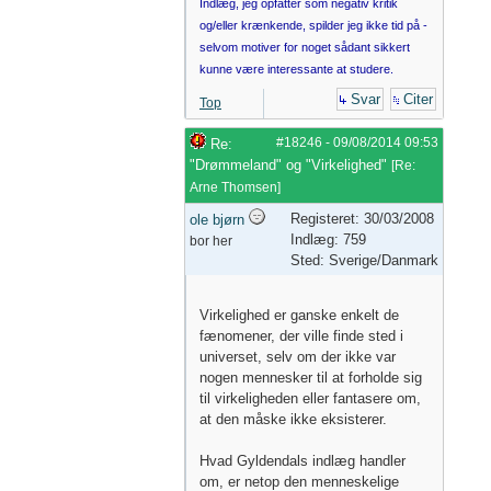
Indlæg, jeg opfatter som negativ kritik
og/eller krænkende, spilder jeg ikke tid på -
selvom motiver for noget sådant sikkert
kunne være interessante at studere.
Svar
Citer
Top
#18246
-
09/08/2014
09:53
Re:
"Drømmeland" og "Virkelighed"
[
Re:
Arne Thomsen
]
Registeret: 30/03/2008
ole bjørn
Indlæg: 759
bor her
Sted: Sverige/Danmark
Virkelighed er ganske enkelt de
fænomener, der ville finde sted i
universet, selv om der ikke var
nogen mennesker til at forholde sig
til virkeligheden eller fantasere om,
at den måske ikke eksisterer.
Hvad Gyldendals indlæg handler
om, er netop den menneskelige